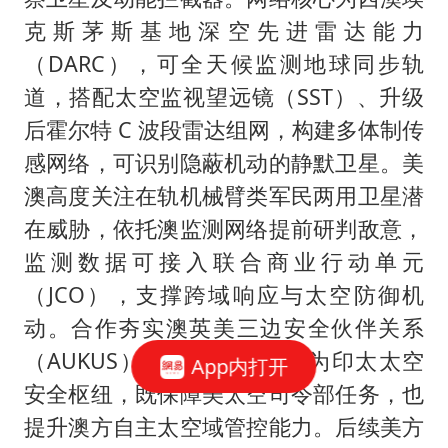
克斯茅斯基地深空先进雷达能力
（DARC），可全天候监测地球同步轨
道，搭配太空监视望远镜（SST）、升级
后霍尔特 C 波段雷达组网，构建多体制传
感网络，可识别隐蔽机动的静默卫星。美
澳高度关注在轨机械臂类军民两用卫星潜
在威胁，依托澳监测网络提前研判敌意，
监测数据可接入联合商业行动单元
（JCO），支撑跨域响应与太空防御机
动。合作夯实澳英美三边安全伙伴关系
（AUKUS）战略布局，澳成为印太太空
App内打开
安全枢纽，既保障美太空司令部任务，也
提升澳方自主太空域管控能力。后续美方