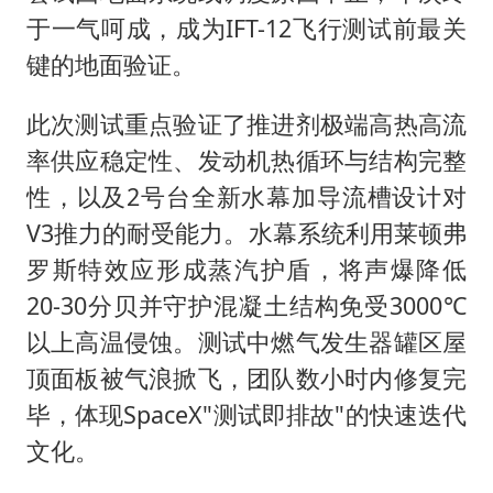
于一气呵成，成为IFT-12飞行测试前最关
键的地面验证。
此次测试重点验证了推进剂极端高热高流
率供应稳定性、发动机热循环与结构完整
性，以及2号台全新水幕加导流槽设计对
V3推力的耐受能力。水幕系统利用莱顿弗
罗斯特效应形成蒸汽护盾，将声爆降低
20-30分贝并守护混凝土结构免受3000℃
以上高温侵蚀。测试中燃气发生器罐区屋
顶面板被气浪掀飞，团队数小时内修复完
毕，体现SpaceX"测试即排故"的快速迭代
文化。