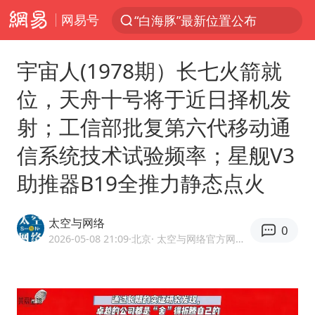
“白海豚”最新位置公布
网易号
光影经济撬动暑期消费新蓝海
宇宙人(1978期）长七火箭就
白海豚10级风圈已触及浙江台州
位，天舟十号将于近日择机发
以军士兵把枪口对准中国记者
谢霆锋演唱会隔空祝王菲生日快乐
射；工信部批复第六代移动通
方桃子代言广告视频已下架
信系统技术试验频率；星舰V3
河南警方公开征集黑恶犯罪线索
助推器B19全推力静态点火
辽宁省深化扫黑除恶专项斗争
太空与网络
WTT横滨冠军赛女单四强国乒占三席
0
2026-05-08 21:09
·北京
· 太空与网络官方网易号
浙江省发出今年第2号指挥长令
一周大涨超7% 金价为何突然上涨
生产也能“拼单”了