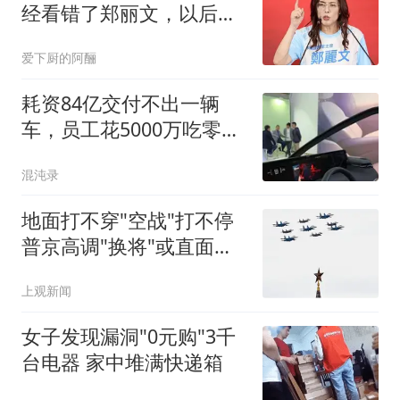
经看错了郑丽文，以后她
说什么我都不信了
爱下厨的阿酾
耗资84亿交付不出一辆
车，员工花5000万吃零
食，被央视痛批后破产
混沌录
地面打不穿"空战"打不停
普京高调"换将"或直面消
耗战
上观新闻
女子发现漏洞"0元购"3千
台电器 家中堆满快递箱