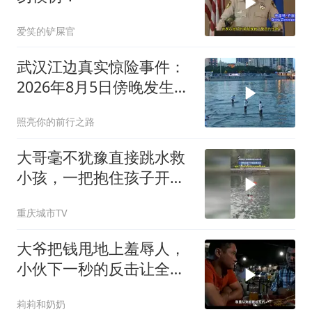
爱笑的铲屎官
武汉江边真实惊险事件：
2026年8月5日傍晚发生的
可怕一幕
照亮你的前行之路
大哥毫不犹豫直接跳水救
小孩，一把抱住孩子开始
往岸边游
重庆城市TV
大爷把钱甩地上羞辱人，
小伙下一秒的反击让全网
叫好
莉莉和奶奶