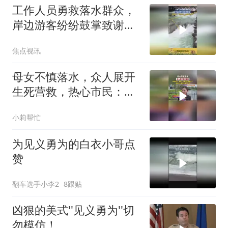
工作人员勇救落水群众，
岸边游客纷纷鼓掌致谢。
温馨提示：景区游玩一定
焦点视讯
要注意安全
母女不慎落水，众人展开
生死营救，热心市民：当
时一下就冲下去救人了
小莉帮忙
为见义勇为的白衣小哥点
赞
翻车选手小李2
8跟贴
凶狠的美式''见义勇为''切
勿模仿！