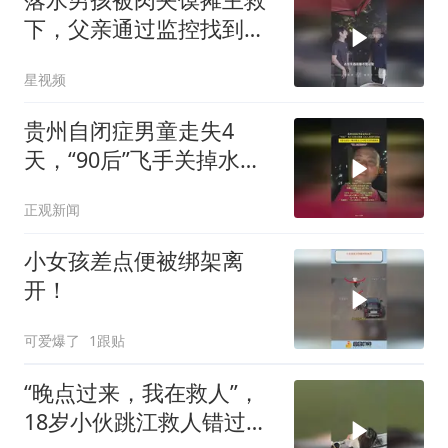
下，父亲通过监控找到救
命恩人，上门致谢
星视频
贵州自闭症男童走失4
天，“90后”飞手关掉水果
摊飞无人机帮忙找回：救
正观新闻
人比赚钱开心
小女孩差点便被绑架离
开！
可爱爆了
1跟贴
“晚点过来，我在救人”，
18岁小伙跳江救人错过求