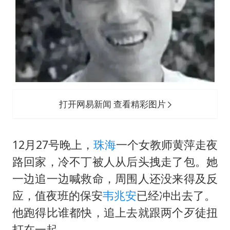
打开网易新闻 查看精彩图片
12月27号晚上，
珠海
一个女教师黄萍走夜
路回家，冷不丁被人从后头拽走了包。她
一边追一边喊救命，周围人还没来得及反
应，值夜班的保安
韦兆安
已经冲出去了。
他跑得比谁都快，追上去就跟两个歹徒扭
打在一起。