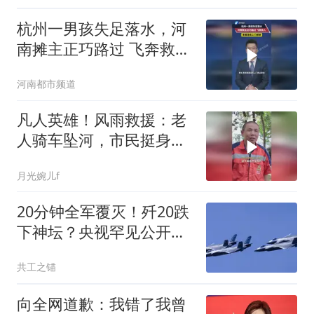
杭州一男孩失足落水，河
南摊主正巧路过 飞奔救
人，家属连夜上门感谢
河南都市频道
凡人英雄！风雨救援：老
人骑车坠河，市民挺身而
出！
月光婉儿f
20分钟全军覆灭！歼20跌
下神坛？央视罕见公开，
军方道出残酷真相
共工之锚
向全网道歉：我错了我曾