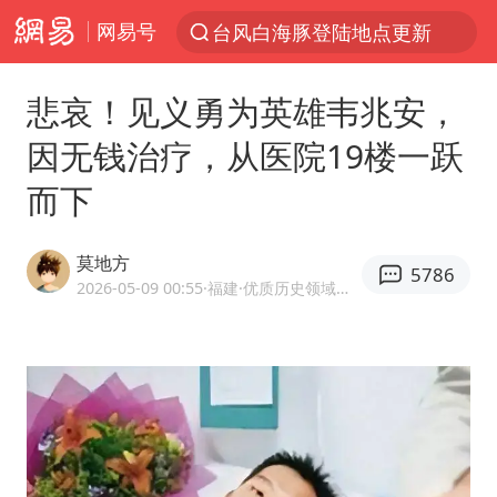
网易号
台风白海豚登陆地点更新
以“新”破局 首发经济点亮城市消费活力
悲哀！见义勇为英雄韦兆安，
台风白海豚进入48小时警戒线
因无钱治疗，从医院19楼一跃
佛得角门将亮相智利俱乐部主场
而下
中方回应是否在太平洋海底开采稀土
看守所辅警收受10万获刑1年
莫地方
5786
宇树科技发行价格150.80元/股
2026-05-09 00:55
·福建
·优质历史领域创作者
宇树科技王兴兴身家有望超200亿元
五粮液渠道价一箱上涨近百元
CIA被曝已秘密设立古巴工作组
U17国足1分钟轰2球