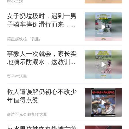
树心全观
女子扔垃圾时，遇到一男
子骑车摔倒滑行而来，反
应神速躲过一劫
笑星赵铁柱
1跟贴
事教人一次就会，家长实
地演示防溺水，这教训孩
子真能记一辈子
栗子生活酱
救人遭误解仍初心不改少
年值得点赞
俞涛不光会做九转大肠
落水男孩被肉夹馍摊主救