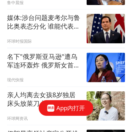
鲁中晨报
媒体:涉台问题麦考尔与鲁
比奥表态分化 谁能代表华
盛顿
环球时报国际
名下"俄罗斯亚马逊"遭乌
军连环轰炸 俄罗斯女首富
怒了
现代快报
亲人均离去女孩8岁独居
床头放菜刀 被老师"收
App内打开
养"后逆袭
环球网资讯