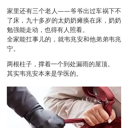
家里还有三个老人——爷爷出过车祸下不
了床，九十多岁的太奶奶瘫痪在床，奶奶
勉强能走动，也得有人照看。
全家能扛事儿的，就韦兆安和他弟弟韦兆
宁。
两根柱子，撑着一个到处漏雨的屋顶。
其实韦兆安本来是学医的。