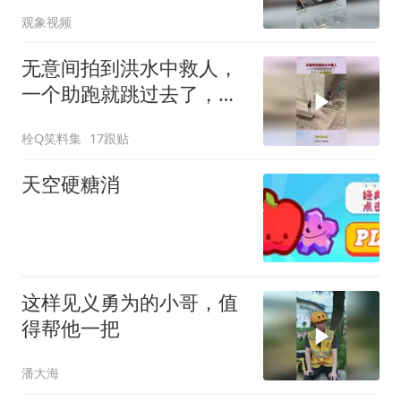
职面试，结局反转
观象视频
无意间拍到洪水中救人，
一个助跑就跳过去了，几
个人在那挡住！
栓Q笑料集
17跟贴
天空硬糖消
这样见义勇为的小哥，值
得帮他一把
潘大海