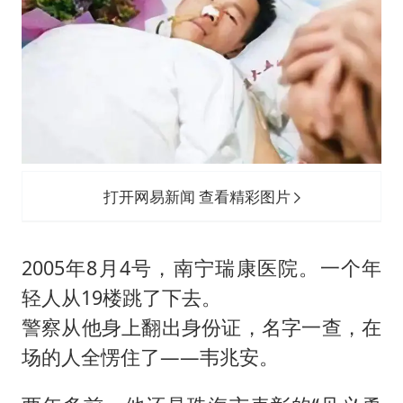
泰国一女公务员妆容引争议 本人回应
法国将禁止“未经同意的电话营销”
24小时不关空调 电费会更低吗
中国养老床位“三连降”
多地要求领导干部带头休假
吉林一“温度计大楼”读数爆表
打开网易新闻 查看精彩图片
东方甄选被判赔偿江小白30万元
奋进开新局 实干挑大梁
2005年8月4号，南宁瑞康医院。一个年
轻人从19楼跳了下去。
警察从他身上翻出身份证，名字一查，在
场的人全愣住了——韦兆安。