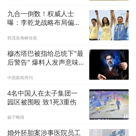
九合一倒数！权威人士
曝：李乾龙战略布局偏差
退二线 郑丽文扛责整合
郭茂辰海峡传真
艰困选区
穆杰塔巴被指给总统下"最
后警告" 爆料人发声意味
深长
中国新闻周刊
4名中国人在太子集团一
园区被围殴 致1死3重伤
扬子晚报
婚外胚胎案涉事医院员工