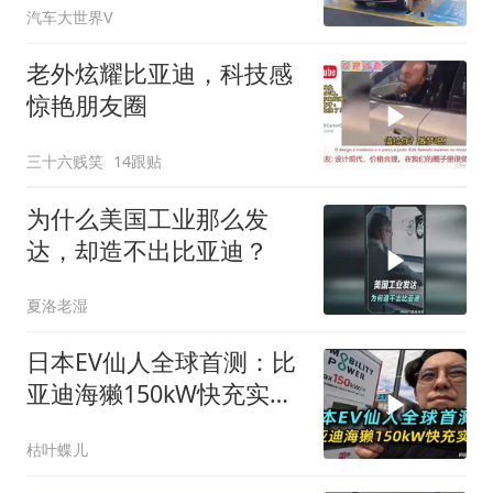
汽车大世界V
老外炫耀比亚迪，科技感
惊艳朋友圈
三十六贱笑
14跟贴
为什么美国工业那么发
达，却造不出比亚迪？
夏洛老湿
日本EV仙人全球首测：比
亚迪海獭150kW快充实测
高温衰减实际表现
枯叶蝶儿