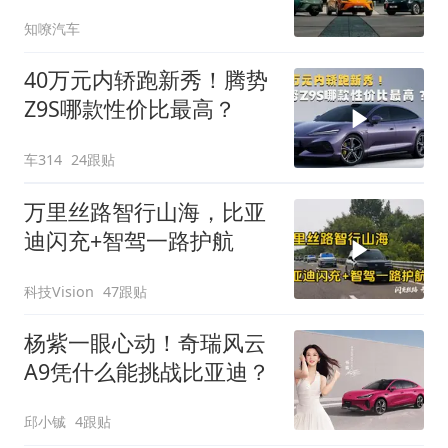
冲上销量榜
知嘹汽车
40万元内轿跑新秀！腾势
Z9S哪款性价比最高？
车314
24跟贴
万里丝路智行山海，比亚
迪闪充+智驾一路护航
科技Vision
47跟贴
杨紫一眼心动！奇瑞风云
A9凭什么能挑战比亚迪？
邱小铖
4跟贴