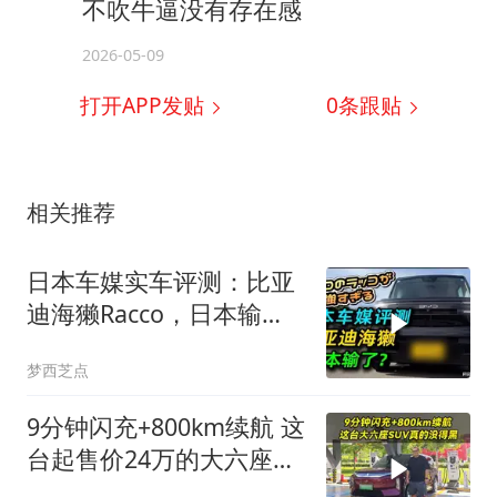
不吹牛逼没有存在感
2026-05-09
打开APP发贴
0
条跟贴
相关推荐
日本车媒实车评测：比亚
迪海獭Racco，日本输
了？
梦西芝点
9分钟闪充+800km续航 这
台起售价24万的大六座
SUV真的没得黑