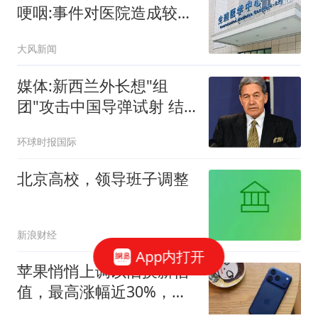
哽咽:事件对医院造成较大
冲击
大风新闻
媒体:新西兰外长想"组
团"攻击中国导弹试射 结
果被打脸
环球时报国际
北京高校，领导班子调整
新浪财经
App内打开
苹果悄悄上调以旧换新估
值，最高涨幅近30%，
iPhone 18 Pro发布前送福