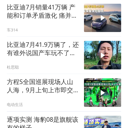
比亚迪7月销量41万辆 产
能和订单矛盾激化 痛并快
乐着！
车314
比亚迪7月41.9万辆了，还
有谁外说国产车玩不了高
端
杜思聪
方程S全国巡展现场人山
人海，9月上旬上市即交
付，首搭比亚迪智慧生态
电动生活
2.0
逐项实测 海豹08是旗舰该
有的样子