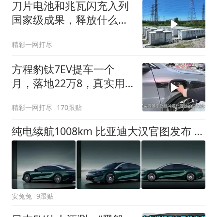
刀片电池和兆瓦闪充入列
国家级成果，释放什么信
号
精彩一网打尽
方程豹钛7EV提车一个
月，落地22万8，真实用
车体验如何
精彩一网打尽
170跟贴
纯电续航1008km 比亚迪大汉官图发布 8月成都车展亮相
安兔兔
9跟贴