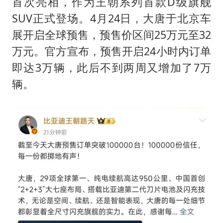
首次亮相，作为王朝系列首款D级旗舰
38岁演员求职万岁山NPC成功
SUV正式登场。4月24日，大唐于北京车
展开启全球预售，预售价区间25万元至32
日本试射“战斧”导弹，国防部回应
万元。官方宣布，预售开启24小时内订单
胡彦斌韩磊 谁帮谁
即达3万辆，此后不到两周又增加了7万
胡彦斌获《歌手2026》歌王
辆。
我国外贸延续良好增长态势
“新疆阿勒泰八月能滑雪”不实
夯实基础开新局