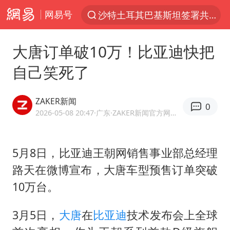
沙特土耳其巴基斯坦签署共同防务协议
网易号
“电影+”如何激发千亿级消费新活力？
大唐订单破10万！比亚迪快把
“秋天的第一杯奶茶”6岁了
自己笑死了
全球首个长时储能一体化产业园量产
台风白海豚已进入24小时警戒线
ZAKER新闻
0
四川宜宾市高县4.9级地震致1人死亡
2026-05-08 20:47
·广东
·ZAKER新闻官方网易号
中国女篮70-67险胜尼日利亚女篮
名创优品回应女子吐槽内裤质量差
5月8日，比亚迪王朝网销售事业部总经理
上海：台风白海豚或将带来龙卷风
路天在微博宣布，大唐车型预售订单突破
10万台。
国防部：中国军队坚决反制任何闹海挑衅图谋
U17国足三连胜晋级明日之星半决赛
3月5日，
大唐
在
比亚迪
技术发布会上全球
国乒男单横滨冠军赛全军覆没