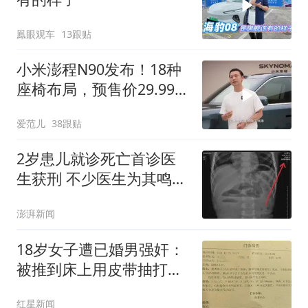
鳯眼观车
13跟贴
小米澎程N90发布！18种
座椅布局，预售价29.99万
元
爱范儿
38跟贴
2岁患儿就诊死亡首诊医
生获刑 不少医生为其鸣不
平
澎湃新闻
18岁女子遭已婚男强奸：
被推到床上用皮带抽打后
强奸
红星新闻