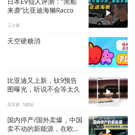
日本EV仙人评测：“黑船
来袭”比亚迪海獭Racco
工小屋
天空硬糖消
比亚迪又上新，钛9预告
图曝光，听说不会等太久
买车家
5跟贴
国内停产/国外卖爆，中国
卖不动的新能源，在欧洲