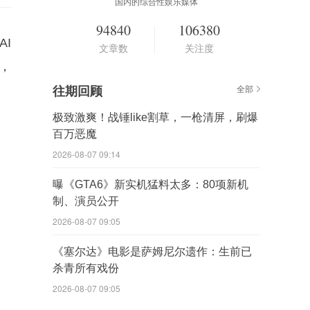
国内的综合性娱乐媒体
94840
106380
AI
文章数
关注度
，
往期回顾
全部
极致激爽！战锤like割草，一枪清屏，刷爆
百万恶魔
2026-08-07 09:14
曝《GTA6》新实机猛料太多：80项新机
制、演员公开
2026-08-07 09:05
《塞尔达》电影是萨姆尼尔遗作：生前已
杀青所有戏份
2026-08-07 09:05