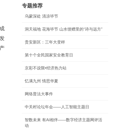
专题推荐
乌蒙深处 清凉毕节
会成
洞天福地 花海毕节 山水馈赠里的“诗与远方”
发
贵安新区：三年大变样
产
第十个全民国家安全教育日
京彩不设限•经济热力站
忆满九州 情思华夏
网络普法大事件
中关村论坛年会——人工智能主题日
智数未来 有AI相伴——数字经济主题网评活
动