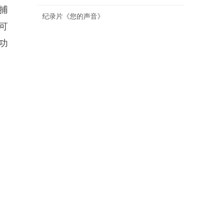
动捕
纪录片《您的声音》
可
功