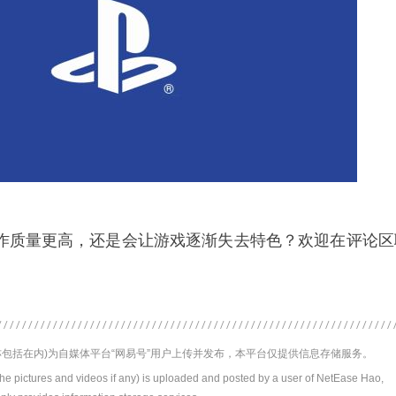
新作质量更高，还是会让游戏逐渐失去特色？欢迎在评论区
包括在内)为自媒体平台“网易号”用户上传并发布，本平台仅提供信息存储服务。
the pictures and videos if any) is uploaded and posted by a user of NetEase Hao,