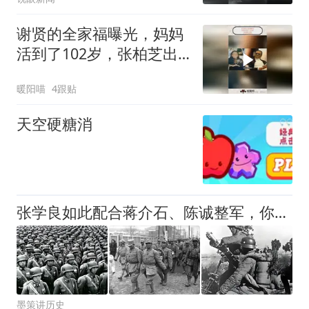
谢贤的全家福曝光，妈妈
活到了102岁，张柏芝出
镜，十分孝顺奶奶
暖阳喵
4跟贴
天空硬糖消
张学良如此配合蒋介石、陈诚整军，你觉得东北军亏不亏？
墨策讲历史