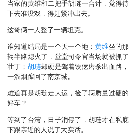
面对面丨蔡磊：与渐冻症抗争 纵使不敌 也不屈服
当家的黄维和二把手胡琏一合计，觉得待
NBA传奇教练老尼尔森去世
下去准没戏，得赶紧冲出去。
手机真会“偷听”我们说话吗
这哥俩一人整了一辆坦克。
加沙约14万栋建筑被完全摧毁
谁知道结局是一个天一个地：
黄维
坐的那
5万小车卖不动 微型代步车集体遇冷
辆半路熄火了，堂堂司令官当场就被抓了
从科技创新看开局起步的时与势
壮丁；
胡琏
却硬是驾着铁疙瘩杀出血路，
一溜烟蹿回了南京城。
难道真是胡琏走大运，捡了辆质量过硬的
好车？
等到了台湾，日子消停了，胡琏才在私底
下跟亲近的人说了大实话。