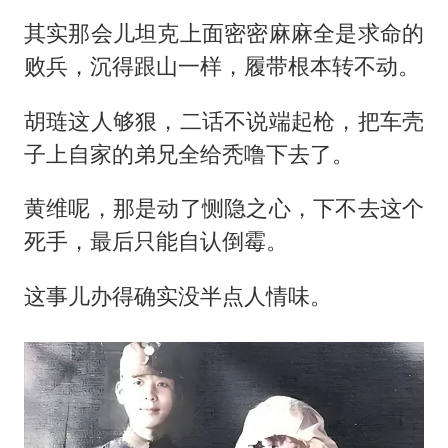
其实那会儿坦克上面密密麻麻全是求命的
败兵，沉得跟山一样，履带根本转不动。
胡琏这人够狠，二话不说端起枪，把车壳
子上自家的弟兄全给秃噜下去了。
黄维呢，那是动了恻隐之心，下不去这个
死手，最后只能自认倒霉。
这事儿办得确实没半点人情味。