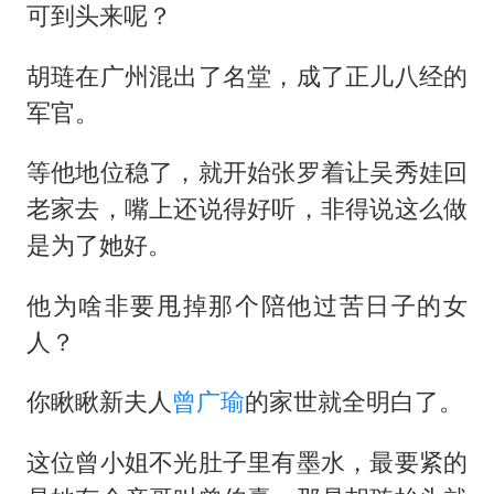
可到头来呢？
胡琏在广州混出了名堂，成了正儿八经的
军官。
等他地位稳了，就开始张罗着让吴秀娃回
老家去，嘴上还说得好听，非得说这么做
是为了她好。
他为啥非要甩掉那个陪他过苦日子的女
人？
你瞅瞅新夫人
曾广瑜
的家世就全明白了。
这位曾小姐不光肚子里有墨水，最要紧的