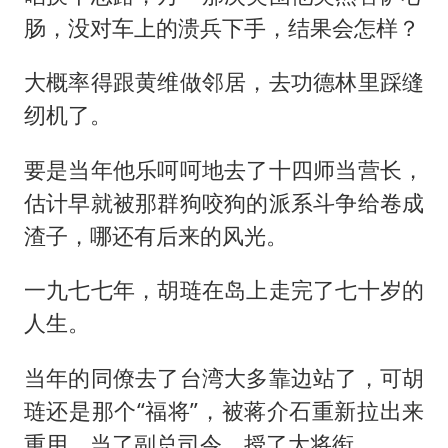
肠，没对车上的溃兵下手，结果会怎样？
大概率得跟黄维做邻居，去功德林里踩缝
纫机了。
要是当年他乐呵呵地去了十四师当营长，
估计早就被那群狗咬狗的派系斗争给卷成
渣子，哪还有后来的风光。
一九七七年，胡琏在岛上走完了七十岁的
人生。
当年的同僚去了台湾大多靠边站了，可胡
琏还是那个“福将”，被蒋介石重新拉出来
重用，当了副总司令，授了大将衔。