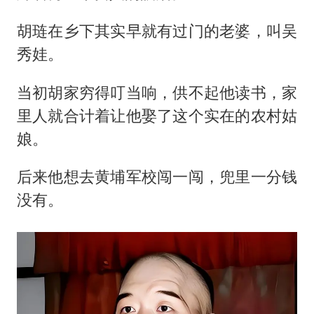
胡琏在乡下其实早就有过门的老婆，叫吴
秀娃。
当初胡家穷得叮当响，供不起他读书，家
里人就合计着让他娶了这个实在的农村姑
娘。
后来他想去黄埔军校闯一闯，兜里一分钱
没有。