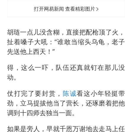
打开网易新闻 查看精彩图片
胡琏一点儿没含糊，直接把配枪顶了火，
扯着嗓子大吼：“谁敢当缩头乌龟，老子
先送他上西天！”
得，这么一吓，队伍还真就钉在那儿没
动。
仗打完了要封赏，
陈诚
看这小年轻挺带
劲，立马提拔他当了营长，还琢磨着把他
调到十四师去独当一面。
如果是旁人，早就千恩万谢地去走马上任