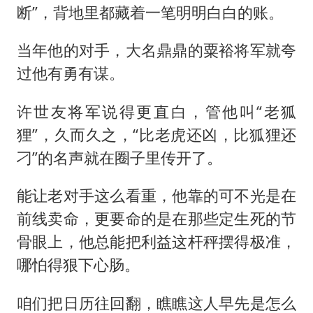
断”，背地里都藏着一笔明明白白的账。
当年他的对手，大名鼎鼎的粟裕将军就夸
过他有勇有谋。
许世友将军说得更直白，管他叫“老狐
狸”，久而久之，“比老虎还凶，比狐狸还
刁”的名声就在圈子里传开了。
能让老对手这么看重，他靠的可不光是在
前线卖命，更要命的是在那些定生死的节
骨眼上，他总能把利益这杆秤摆得极准，
哪怕得狠下心肠。
咱们把日历往回翻，瞧瞧这人早先是怎么