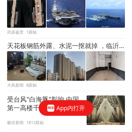
武器鉴赏
1跟贴
天花板钢筋外露、水泥一抠就掉 ，临沂一安置楼交房半年即被鉴定存安全隐患；楼体至今未加固，仍有居民常住
大风新闻
8跟贴
受台风"白海豚"影响 中国
第一高楼千吨阻尼器摆动
App内打开
明显
极目新闻
1812跟贴