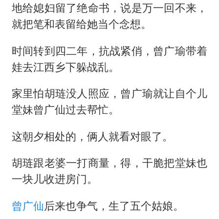
地给媳妇留了绝命书，说是万一回不来，
就把笔和表留给她当个念想。
时间转到四二年，抗战紧俏，曾广瑜带着
娃去江西乡下躲战乱。
家里怕胡琏没人照应，曾广瑜就让自个儿
堂妹曾广仙过去帮忙。
这朝夕相处的，俩人就看对眼了。
胡琏跟老婆一打商量，得，干脆把堂妹也
一块儿收进房门。
曾广仙
后来也争气，生了五个姑娘。