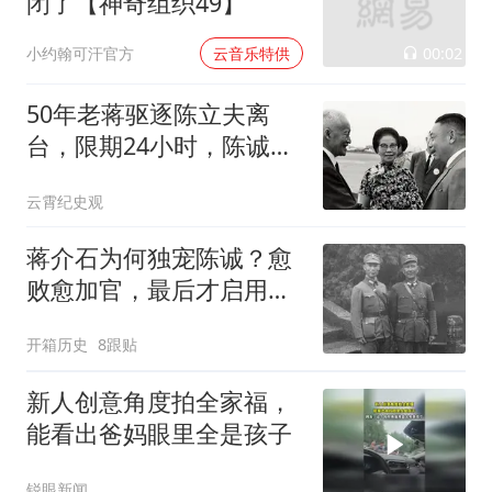
闭了【神奇组织49】
00:02
小约翰可汗官方
云音乐特供
50年老蒋驱逐陈立夫离
台，限期24小时，陈诚死
后才请回：委屈你了
云霄纪史观
蒋介石为何独宠陈诚？愈
败愈加官，最后才启用白
崇禧，可惜晚了
开箱历史
8跟贴
新人创意角度拍全家福，
能看出爸妈眼里全是孩子
锐眼新闻