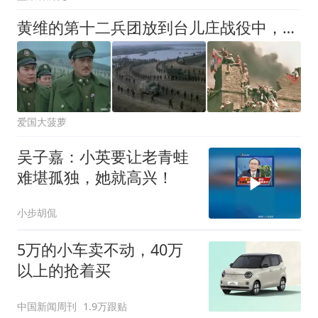
黄维的第十二兵团放到台儿庄战役中，能否歼灭来犯日军？
爱国大菠萝
吴子嘉：小英要让老青蛙
难堪孤独，她就高兴！
小步胡侃
5万的小车卖不动，40万
以上的抢着买
中国新闻周刊
1.9万跟贴