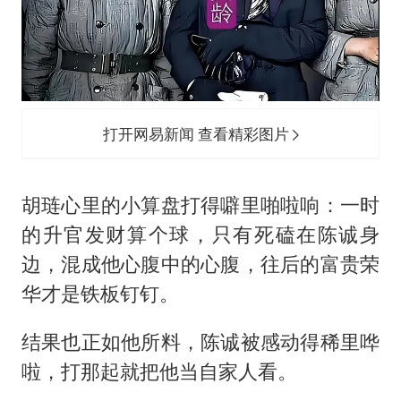
打开网易新闻 查看精彩图片
胡琏心里的小算盘打得噼里啪啦响：一时
的升官发财算个球，只有死磕在陈诚身
边，混成他心腹中的心腹，往后的富贵荣
华才是铁板钉钉。
结果也正如他所料，陈诚被感动得稀里哗
啦，打那起就把他当自家人看。