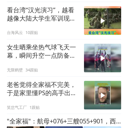
看台湾“汉光演习”，越看
越像大陆大学生军训现
场！
台海风云
10跟贴
女生晒乘坐热气球飞天一
幕，瞬间升空一点防备都
没有
无限鹤壁
34跟贴
老爸觉得全家福不完美，
于是家里懂PS的高手出
动，瞬间与众不同了
笑岔气工厂
1跟贴
"全家福"：航母+076+三艘055+901，西太横着走的底气