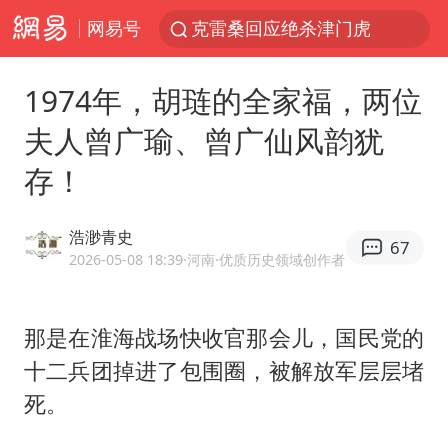
网易号
克雷桑回应绝杀津门虎
人形机器人第一股
1974年，胡琏的全家福，两位
江苏昆山升级发布暴雨红警
夫人曾广瑜、曾广仙风韵犹
多地银行上调存款利率
存！
上海地铁4条线路全线停运
4.2平卫生间补漏注胶花1.55万
浩渺青史
67
武汉3名城管协管员殴打摊主被刑拘
2026-05-08 18:39
·河南
·优质历史领域创作者
白海豚路径图
宇树申购 中一签有望赚20万元
那是在淮海战场快收官那会儿，国民党的
十二兵团掉进了包围圈，被解放军层层堵
男子结婚8年3个女儿都不是亲生
死。
白海豚可深入内陆制造大范围风雨