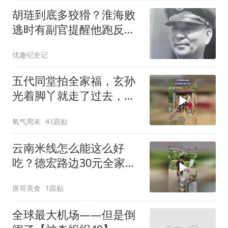
胡琏到底多狡猾？淮海败
逃时有副官提醒他跑反
了，他却狡黠一笑
优趣纪史记
五代同堂拍全家福，玄孙
光着脚丫就走了过去，网
友：60岁的孙子太难了，
氧气周末
41跟贴
既是孙子又是爷爷
云南米线怎么能这么好
吃？德宏路边30元全家福
卤水米线，太顶了
唐哥美食
1跟贴
全球最大机场——但是倒