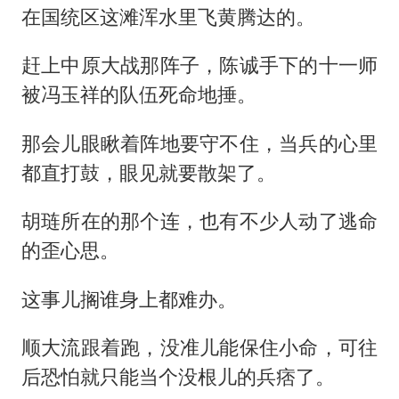
在国统区这滩浑水里飞黄腾达的。
赶上中原大战那阵子，陈诚手下的十一师
被冯玉祥的队伍死命地捶。
那会儿眼瞅着阵地要守不住，当兵的心里
都直打鼓，眼见就要散架了。
胡琏所在的那个连，也有不少人动了逃命
的歪心思。
这事儿搁谁身上都难办。
顺大流跟着跑，没准儿能保住小命，可往
后恐怕就只能当个没根儿的兵痞了。