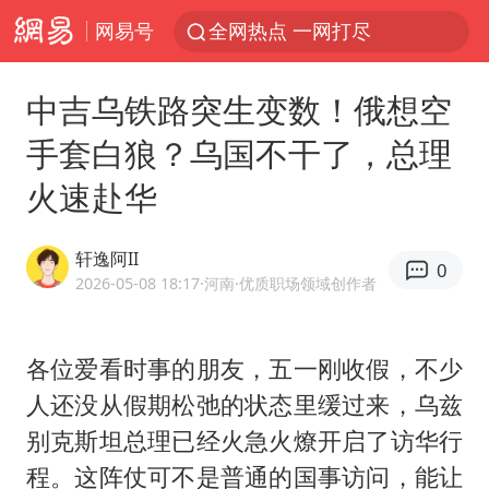
网易号
全网热点 一网打尽
中吉乌铁路突生变数！俄想空
手套白狼？乌国不干了，总理
火速赴华
轩逸阿II
0
2026-05-08 18:17
·河南
·优质职场领域创作者
各位爱看时事的朋友，五一刚收假，不少
人还没从假期松弛的状态里缓过来，乌兹
别克斯坦总理已经火急火燎开启了访华行
程。这阵仗可不是普通的国事访问，能让