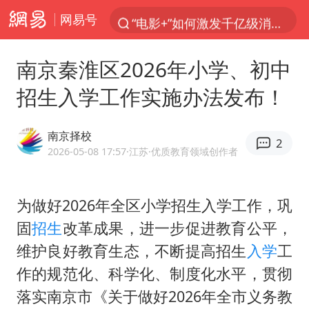
网易号
“电影+”如何激发千亿级消费新活力？
泉州市委书记张毅恭被查
南京秦淮区2026年小学、初中
台风白海豚已进入24小时警戒线
招生入学工作实施办法发布！
胜宏科技：股票交易异常波动
“秋天的第一杯奶茶”6岁了
南京择校
2
四川宜宾市高县4.9级地震致1人死亡
2026-05-08 17:57
·江苏
·优质教育领域创作者
上海：台风白海豚或将带来龙卷风
为做好2026年全区小学招生入学工作，巩
中巨芯：上半年归母净利润1405.77万元
固
招生
改革成果，进一步促进教育公平，
国乒男单横滨冠军赛全军覆没
维护良好教育生态，不断提高招生
入学
工
38岁演员求职万岁山NPC成功
作的规范化、科学化、制度化水平，贯彻
胡彦斌获《歌手2026》歌王
落实南京市《关于做好2026年全市义务教