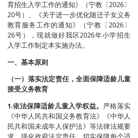
美股存储板块集体大跌
育招生入学工作的通知》（宁教〔2026〕
U17国足点球大战淘汰河床晋级决赛
20号）、《关于进一步优化随迁子女义务
东航：国内客票提前14天免费退改
教育服务工作的通知》（宁教〔2026〕
26号），现就做好我区2026年小学招生
日本试射“战斧”导弹，国防部回应
入学工作制定本实施办法。
中国女篮70-67险胜尼日利亚女篮
名创优品回应女子吐槽内裤质量差
一、基本原则
夯实基础开新局
（一）落实法定责任，全面保障适龄儿童
接受义务教育
1.依法保障适龄儿童入学权益。
严格落实
《中华人民共和国义务教育法》《中华人
民共和国未成年人保护法》等法律法规要
求，强化政府法定责任，切实保障每个适