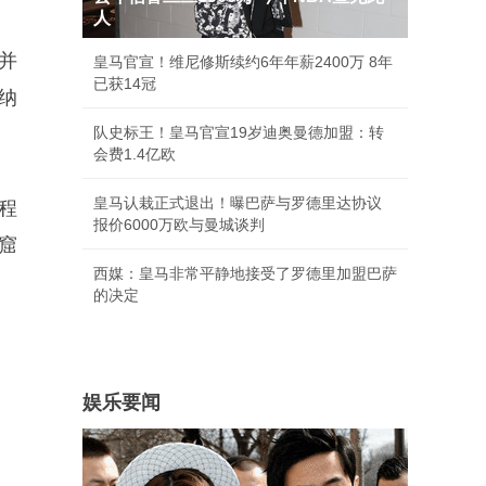
人
并
皇马官宣！维尼修斯续约6年年薪2400万 8年
已获14冠
纳
队史标王！皇马官宣19岁迪奥曼德加盟：转
会费1.4亿欧
皇马认栽正式退出！曝巴萨与罗德里达协议
程
报价6000万欧与曼城谈判
窟
西媒：皇马非常平静地接受了罗德里加盟巴萨
的决定
娱乐要闻