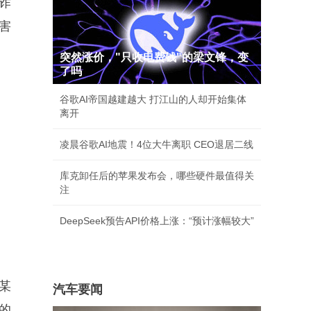
诈
害
突然涨价，"只收电费钱"的梁文锋，变
了吗
谷歌AI帝国越建越大 打江山的人却开始集体
离开
凌晨谷歌AI地震！4位大牛离职 CEO退居二线
库克卸任后的苹果发布会，哪些硬件最值得关
注
DeepSeek预告API价格上涨：“预计涨幅较大”
某
汽车要闻
的