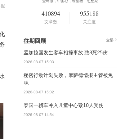
全球眼，中国心，瞭望者，思想家
举报
410894
955188
文章数
关注度
化
往期回顾
全部
务
孟加拉国发生客车相撞事故 致8死25伤
2026-08-07 15:03
秘密行动计划失败，摩萨德情报主管被免
水
职
2026-08-07 15:02
泰国一轿车冲入儿童中心致10人受伤
2026-08-07 14:54