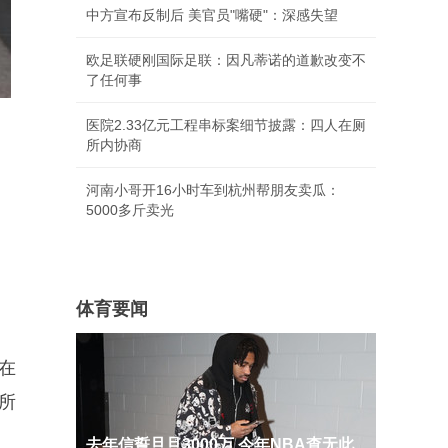
中方宣布反制后 美官员"嘴硬"：深感失望
欧足联硬刚国际足联：因凡蒂诺的道歉改变不
了任何事
医院2.33亿元工程串标案细节披露：四人在厕
所内协商
河南小哥开16小时车到杭州帮朋友卖瓜：
5000多斤卖光
体育要闻
在
所
去年信誓旦旦3000万 今年NBA查无此