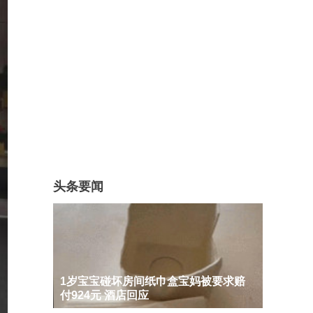
头条要闻
1岁宝宝碰坏房间纸巾盒宝妈被要求赔
付924元 酒店回应