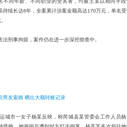
名不同年龄、不同职业的受害者，均被王某以相同手段
系持续长达6年，全案累计涉案金额高达170万元，单名受
元。
依法刑事拘留，案件仍在进一步深挖彻查中。
前男友索贿 晒出大额转账记录
运城市一女子杨某反映，称芮城县某管委会工作人员杨
贿受贿。她举报后遭到对方打击报复，杨某某多次前往她