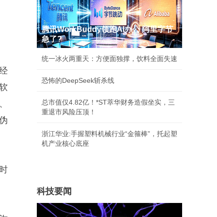
腾讯WorkBuddy领跑AI办公 阿里字节
急了?
统一冰火两重天：方便面独撑，饮料全面失速
经
恐怖的DeepSeek斩杀线
软
总市值仅4.82亿！*ST萃华财务造假坐实，三
、
重退市风险压顶！
伪
浙江华业:手握塑料机械行业“金箍棒”，托起塑
机产业核心底座
时
科技要闻