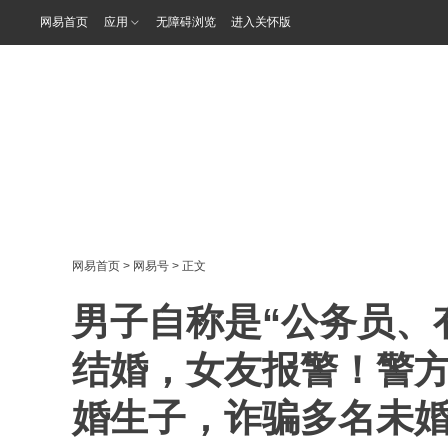
网易首页
应用
无障碍浏览
进入关怀版
网易首页
>
网易号
> 正文
男子自称是“公务员、
结婚，女友报警！警
婚生子，诈骗多名未婚