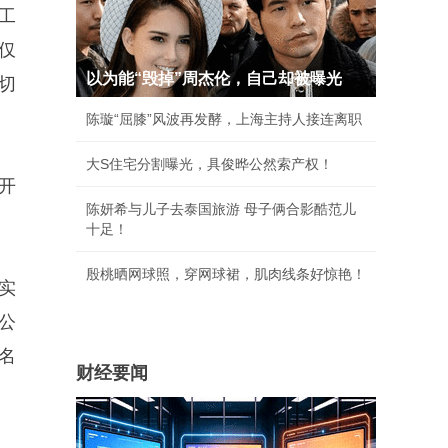
工
仅
以为能“毁掉”周杰伦，自己却被曝光
切
陈璇“屈膝”风波再发酵，上海主持人接连离职
大S住宅分割曝光，具俊晔公然索产权！
开
陈妍希与儿子去泰国旅游 母子俩合影酷范儿
十足！
殷桃晒网球照，穿网球裙，肌肉线条好惊艳！
实
公
名
财经要闻