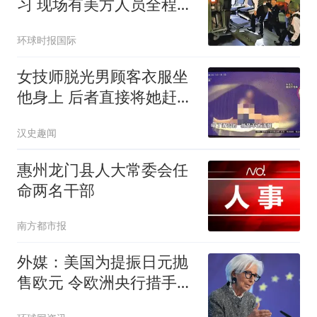
习 现场有美方人员全程观
察
环球时报国际
女技师脱光男顾客衣服坐
他身上 后者直接将她赶了
下去
汉史趣闻
惠州龙门县人大常委会任
命两名干部
南方都市报
外媒：美国为提振日元抛
售欧元 令欧洲央行措手不
及