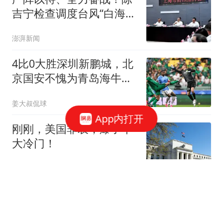
吉宁检查调度台风“白海
豚”防御工作
澎湃新闻
4比0大胜深圳新鹏城，北
京国安不愧为青岛海牛保
级的专属贵人
姜大叔侃球
App内打开
刚刚，美国非农，爆了个
大冷门！
芳华青年
重庆7月高温天数刷新纪
录 创1961年以来同期新高