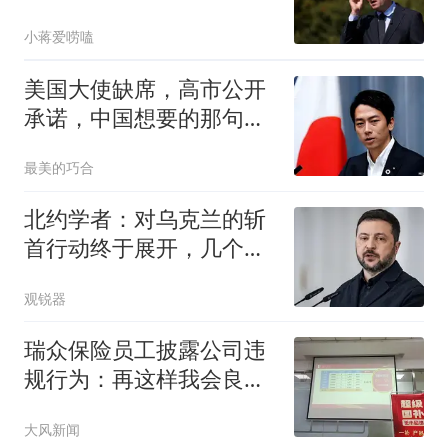
国人被惊到了
小蒋爱唠嗑
美国大使缺席，高市公开
承诺，中国想要的那句
话，日本终于说出口
最美的巧合
北约学者：对乌克兰的斩
首行动终于展开，几个月
内乌或将投降
观锐器
瑞众保险员工披露公司违
规行为：再这样我会良心
不安
大风新闻