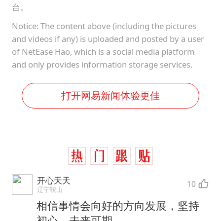
台。
Notice: The content above (including the pictures
and videos if any) is uploaded and posted by a user
of NetEase Hao, which is a social media platform
and only provides information storage services.
打开网易新闻体验更佳
开心天天
10
辽宁鞍山
相信事情会向好的方向发展，坚持
初心，未来可期。