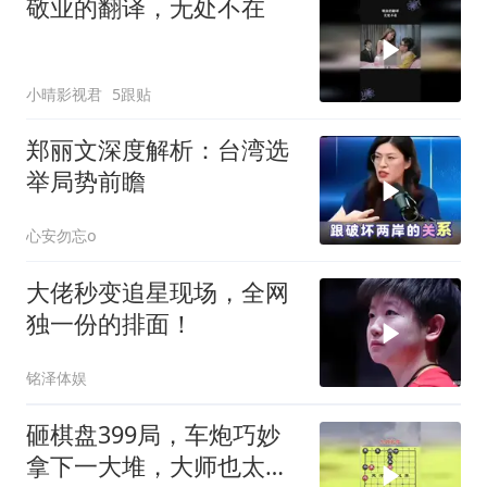
敬业的翻译，无处不在
小晴影视君
5跟贴
郑丽文深度解析：台湾选
举局势前瞻
心安勿忘o
大佬秒变追星现场，全网
独一份的排面！
铭泽体娱
砸棋盘399局，车炮巧妙
拿下一大堆，大师也太厉