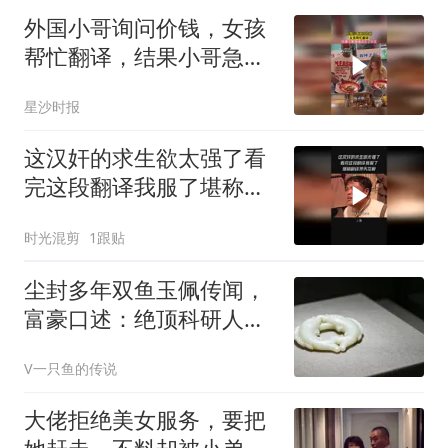
外国小哥询问价钱，女孩
帮忙翻译，结果小哥急得
说出了中文
星沙时报
这汉奸的求生欲太强了看
完这段翻译我服了堪称翻
译界天花板
时光混剪
1跟贴
尘封多年双鱼玉佩传闻，
富豪口述：绝顶科研人才
一夜变得神志不清
V一只鱼的传说
大佬拒绝美女服务，要把