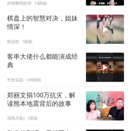
封情舞韵的诗
14跟贴
棋盘上的智慧对决，姐妹
情深！
枚品韵
1跟贴
客串大佬什么都能演成经
典
长歌追剧
149跟贴
郑丽文捐100万抗灾，解
读熊本地震背后的故事
清风月影j
1跟贴