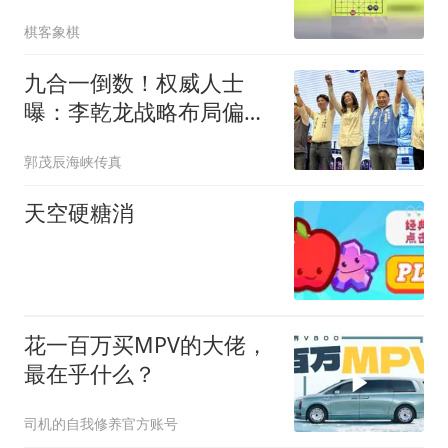
害了
棋客象棋
九合一倒数！权威人士
曝：李乾龙战略布局偏差
退二线 郑丽文扛责整合
郭茂辰海峡传真
艰困选区
天空硬糖消
花一百万买MPV的大佬，
最在乎什么？
司机的自我修养官方账号