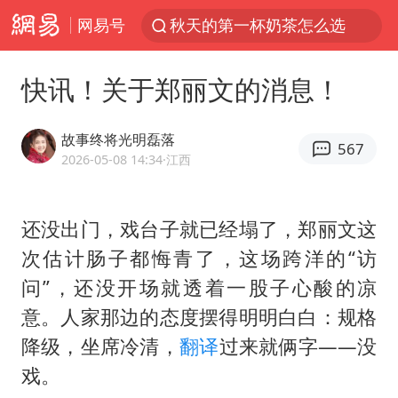
网易号
秋天的第一杯奶茶怎么选
上海：台风白海豚或将带来龙卷风
快讯！关于郑丽文的消息！
四川宜宾高县4.9级地震致1死
中国女篮70-67险胜尼日利亚女篮
故事终将光明磊落
567
中巨芯：上半年归母净利润1405.77万元
2026-05-08 14:34
·江西
38岁演员求职万岁山NPC成功
还没出门，戏台子就已经塌了，
郑丽文
这
胜宏科技：股票交易异常波动
次估计肠子都悔青了，这场跨洋的“访
国乒男单横滨冠军赛全军覆没
问”，还没开场就透着一股子心酸的凉
胡彦斌获《歌手2026》歌王
意。人家那边的态度摆得明明白白：规格
U17国足三连胜晋级明日之星半决赛
降级，坐席冷清，
翻译
过来就俩字——没
美股存储板块集体大跌
戏。