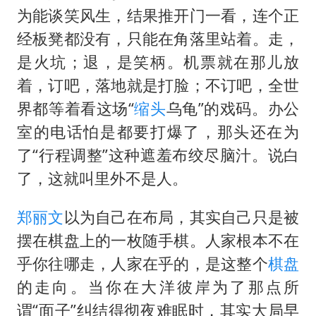
为能谈笑风生，结果推开门一看，连个正
经板凳都没有，只能在角落里站着。走，
是火坑；退，是笑柄。机票就在那儿放
着，订吧，落地就是打脸；不订吧，全世
界都等着看这场“
缩头
乌龟”的戏码。办公
室的电话怕是都要打爆了，那头还在为
了“行程调整”这种遮羞布绞尽脑汁。说白
了，这就叫里外不是人。
郑丽文
以为自己在布局，其实自己只是被
摆在棋盘上的一枚随手棋。人家根本不在
乎你往哪走，人家在乎的，是这整个
棋盘
的走向。当你在大洋彼岸为了那点所
谓“面子”纠结得彻夜难眠时，其实大局早