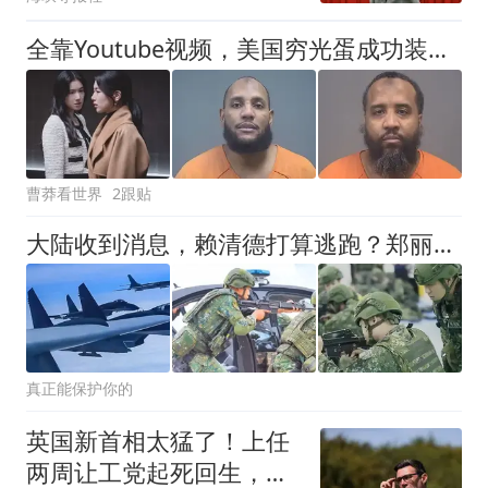
全靠Youtube视频，美国穷光蛋成功装成金融大佬，还骗了中国富豪1个亿
曹莽看世界
2跟贴
大陆收到消息，赖清德打算逃跑？郑丽文避谈统一，死死咬住一句话
真正能保护你的
英国新首相太猛了！上任
两周让工党起死回生，英