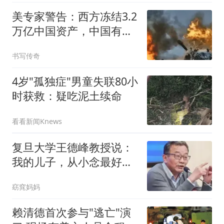
美专家警告：西方冻结3.2
万亿中国资产，中国有王
炸
书写传奇
4岁"孤独症"男童失联80小
时获救：疑吃泥土续命
看看新闻Knews
复旦大学王德峰教授说：
我的儿子，从小念最好的
幼儿园，最好的小学，最
窈窕妈妈
好的中学，最后却只上了
二本
赖清德首次参与"逃亡"演