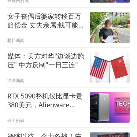
环球网资讯
女子丧偶后婆家转移百万
赔偿金 丈夫亲属:钱可能
烧了
极目新闻
媒体：美方对华"边谈边施
压" 中方反制"一日三连"
澎湃新闻
RTX 5090整机仅比显卡贵
380美元，Alienware
Area-51狂省1550美元
码上闲叙
严阵以待、全力备战！陈