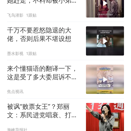
她赶走，不料却被小弟看
上了
飞鸟潜影
1跟贴
千万不要惹怒隐退的大
佬，否则后果不堪设想
墨水影视
1跟贴
来个懂猫语的翻译一下，
这是受了多大委屈诉不完
的苦！
焦点视讯
被讽“败票女王”？郑丽
文：系民进党唱衰、打
压，我感受到了民间热情
海峡导报社