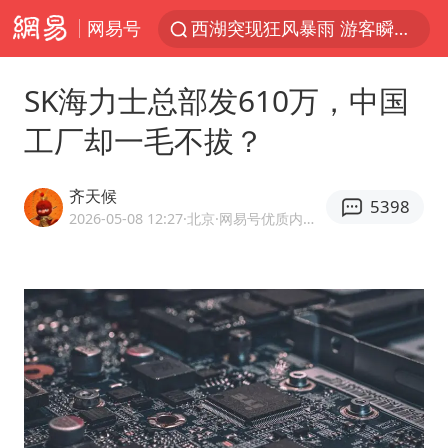
网易号
西湖突现狂风暴雨 游客瞬间被浇透
隔20米开高仿奶茶店被判赔35万元
SK海力士总部发610万，中国
“不怕六爷挂得多 就怕六爷挂一颗”
工厂却一毛不拔？
白海豚将正面袭击贯穿浙江
多家A股公司收到美国关税退款
齐天候
5398
直击东北超：哈尔滨vs通辽
2026-05-08 12:27
·北京
·网易号优质内容创作者
视频丨中国东方电气集团原党组副书记、董事宋致远被查
香港宏福苑火灾或由烟头引起
酒店回应车内过夜被收150元
36岁男演员成景区NPC后人气爆棚
几元成本的AI广告导致千万市值蒸发