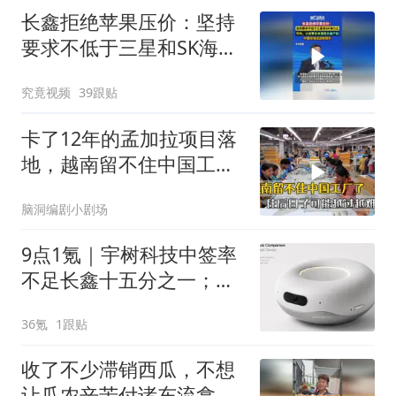
长鑫拒绝苹果压价：坚持
要求不低于三星和SK海力
士，华为、小米等长单锁
究竟视频
39跟贴
定产能
卡了12年的孟加拉项目落
地，越南留不住中国工
厂，今年越过越难
脑洞编剧小剧场
9点1氪｜宇树科技中签率
不足长鑫十五分之一；东
航宣布提前14天可免费退
36氪
1跟贴
改票；雪佛兰将停止在华
销售
收了不少滞销西瓜，不想
让瓜农辛苦付诸东流拿来