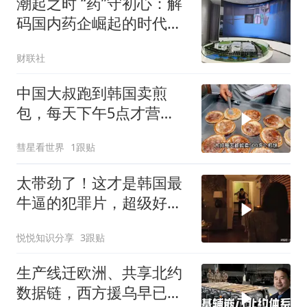
潮起之时 “药”守初心：解
码国内药企崛起的时代答
案
财联社
中国大叔跑到韩国卖煎
包，每天下午5点才营
业，直言月赚5万很满足
彗星看世界
1跟贴
太带劲了！这才是韩国最
牛逼的犯罪片，超级好
看，人不能太贪！
悦悦知识分享
3跟贴
生产线迁欧洲、共享北约
数据链，西方援乌早已突