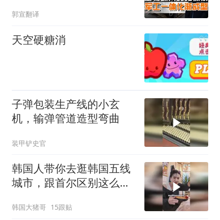
破武器援助范畴
郭宣翻译
天空硬糖消
子弹包装生产线的小玄
机，输弹管道造型弯曲
装甲铲史官
韩国人带你去逛韩国五线
城市，跟首尔区别这么
大？
韩国大猪哥
15跟贴