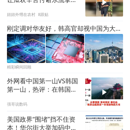
做西瓜酱豆。找了做酱豆
妞妞外甥在农村
8跟贴
的工厂，厂长也是个实在
人。也在大批量收瓜农的
刚定调对华友好，韩高官却视中国为大患？李在明真该让手下清醒了
西瓜。原来大家都在
精彩瞬间回顾
外网看中国第一山VS韩国
第一山，热评：在韩国土
堆也算山？
强哥说数码
美国政界“围堵”挡不住资
本！华尔街大举加码中