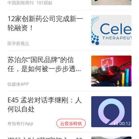
中国新闻周刊
101跟贴
12家创新药公司完成新一
轮融资！
医学新视点
苏泊尔“国民品牌”的信
任，是如何被一步步透支
的
钛媒体APP
E45 孟岩对话李继刚：人
何以自处
00:12
有知有行App
云音乐特供