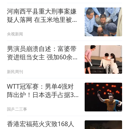
河南西平县重大刑事案嫌
疑人落网 在玉米地里被抓
获
央视新闻
男演员崩溃自述：富婆带
资进组当女主 强加60余场
吻戏
新民周刊
WTT冠军赛：男单4强对
阵出炉！日本选手占据3
席，张本智和4:0晋级
国乒二三事
香港宏福苑火灾致168人