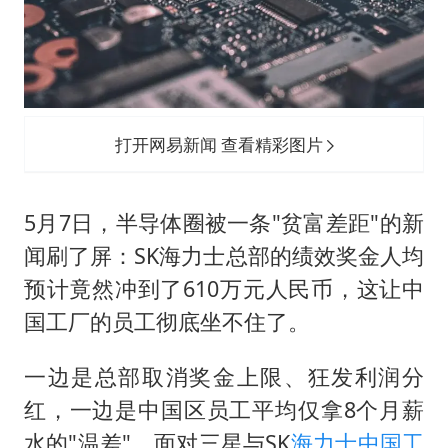
浙江台州《告全体市民书》
梁家辉：到内地拍戏不是北上是回归
郑丽文：台湾从来没有“独立”过
茅台部分直营店飞天茅台提价
打开网易新闻 查看精彩图片
梁家辉百花奖演讲落泪
人民的健康、体质、幸福一脉相承
5月7日，半导体圈被一条"贫富差距"的新
闻刷了屏：SK
海力士
总部的绩效奖金人均
预计竟然冲到了610万元人民币，这让中
国工厂的员工彻底坐不住了。
一边是总部取消奖金上限、狂发利润分
红，一边是中国区员工平均仅拿8个月薪
水的"温差"。面对三星与SK
海力士
中国工