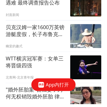
遇难 最终调查报告公布
封面新闻
贝克汉姆一家1600万英镑
游艇度假，长子布鲁克林
再缺席引关注
幽棠的趣式
WTT横滨冠军赛：女单三
将晋级四强
北青网-北京青年报
App内打开
"婚外胚胎案"合法妻子为
何无权销毁婚外胚胎 律师
释疑