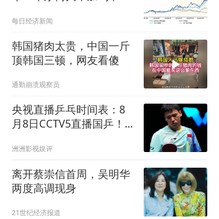
国“硬科技”：光通信ETF半
每日经济新闻
数仓位押注5家中国企
业，250亿美元明星ETF重
韩国猪肉太贵，中国一斤
仓长鑫科技
顶韩国三顿，网友看傻
通勤崩溃观察员
央视直播乒乓时间表：8
月8日CCTV5直播国乒！
蒯曼单挑“大魔王”
洲洲影视娱评
离开蔡崇信首周，吴明华
两度高调现身
21世纪经济报道