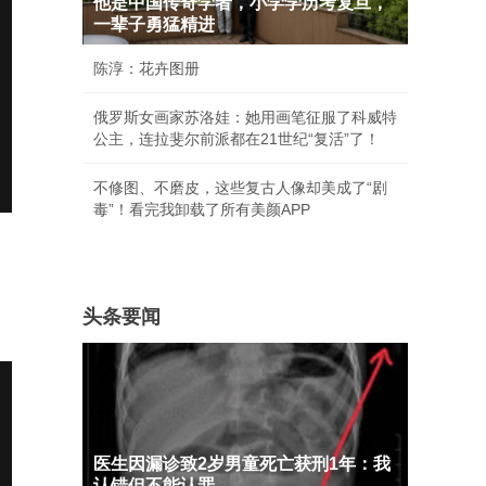
他是中国传奇学者，小学学历考复旦，
一辈子勇猛精进
陈淳：花卉图册
俄罗斯女画家苏洛娃：她用画笔征服了科威特
公主，连拉斐尔前派都在21世纪“复活”了！
不修图、不磨皮，这些复古人像却美成了“剧
毒”！看完我卸载了所有美颜APP
头条要闻
医生因漏诊致2岁男童死亡获刑1年：我
认错但不能认罪