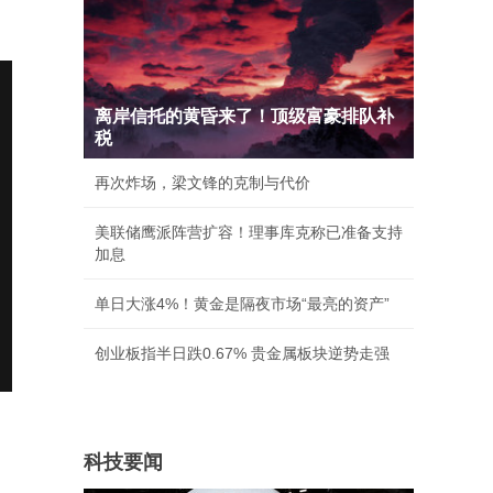
离岸信托的黄昏来了！顶级富豪排队补
税
再次炸场，梁文锋的克制与代价
美联储鹰派阵营扩容！理事库克称已准备支持
加息
单日大涨4%！黄金是隔夜市场“最亮的资产”
创业板指半日跌0.67% 贵金属板块逆势走强
科技要闻