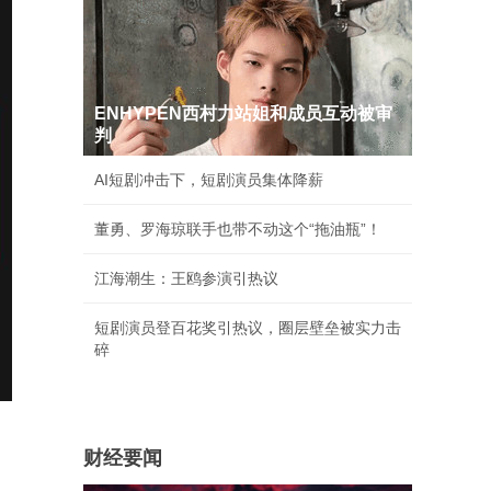
ENHYPEN西村力站姐和成员互动被审
判
AI短剧冲击下，短剧演员集体降薪
董勇、罗海琼联手也带不动这个“拖油瓶”！
江海潮生：王鸥参演引热议
短剧演员登百花奖引热议，圈层壁垒被实力击
碎
财经要闻