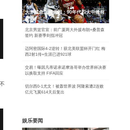
大梦鲨鱼上将尤因：90年代四大中锋有
多强
北京男篮官宣：前广厦两大外援布朗+桑普森
签约 新赛季剑指冲冠
迈阿密国际4-2逆转！获北美联盟杯开门红 梅
西2射1传+生涯已进921球
交易！曝因凡蒂诺承诺摩洛哥举办世界杯决赛
以换取支持 FIFA回应
不
切尔西0-1尤文！被轰世界波 阿隆索遭2连败
亿元飞翼614天后复出
娱乐要闻