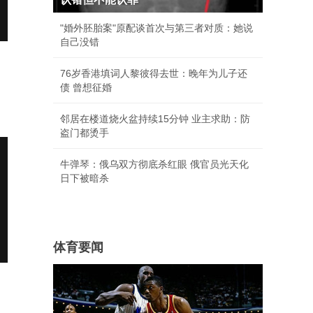
"婚外胚胎案"原配谈首次与第三者对质：她说
自己没错
76岁香港填词人黎彼得去世：晚年为儿子还
债 曾想征婚
邻居在楼道烧火盆持续15分钟 业主求助：防
盗门都烫手
牛弹琴：俄乌双方彻底杀红眼 俄官员光天化
日下被暗杀
体育要闻