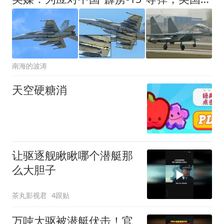
南海的波涛
天空硬糖消
让驱逐舰瞅瞅哪个潜艇那
么大胆子
茶丸影视君
4跟贴
万吨大驱被潜艇伏击！官