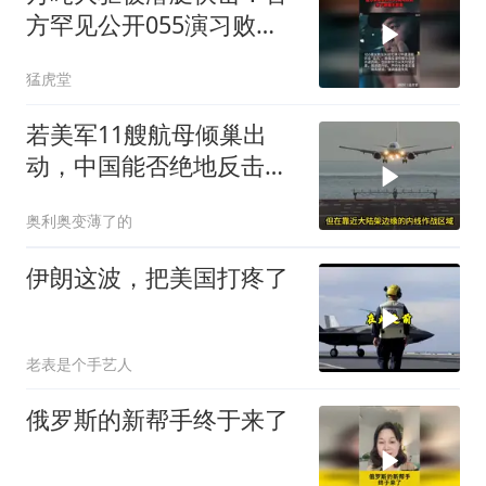
方罕见公开055演习败
北，水下破局不容易
猛虎堂
若美军11艘航母倾巢出
动，中国能否绝地反击？
真相让你脊背发凉
奥利奥变薄了的
伊朗这波，把美国打疼了
老表是个手艺人
俄罗斯的新帮手终于来了