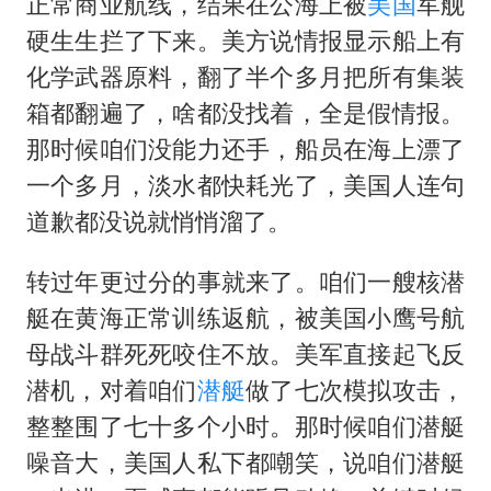
正常商业航线，结果在公海上被
美国
军舰
硬生生拦了下来。美方说情报显示船上有
化学武器原料，翻了半个多月把所有集装
箱都翻遍了，啥都没找着，全是假情报。
那时候咱们没能力还手，船员在海上漂了
一个多月，淡水都快耗光了，美国人连句
道歉都没说就悄悄溜了。
转过年更过分的事就来了。咱们一艘核潜
艇在黄海正常训练返航，被美国小鹰号航
母战斗群死死咬住不放。美军直接起飞反
潜机，对着咱们
潜艇
做了七次模拟攻击，
整整围了七十多个小时。那时候咱们潜艇
噪音大，美国人私下都嘲笑，说咱们潜艇