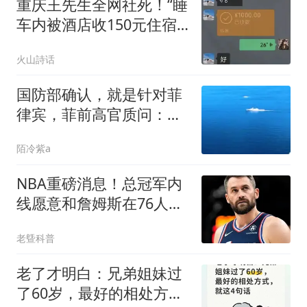
重庆王先生全网社死！“睡
车内被酒店收150元住宿
费”反转，他“白嫖投诉”赚
火山詩话
了1000元
国防部确认，就是针对菲
律宾，菲前高官质问：谁
敢阻止中国拖船？
陌冷紫a
NBA重磅消息！总冠军内
线愿意和詹姆斯在76人再
聚首！
老曁科普
老了才明白：兄弟姐妹过
了60岁，最好的相处方