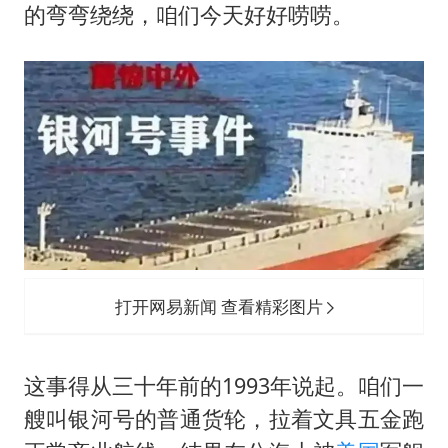
微信新功能：你可以“撤回”你的撤回
的弯弯绕绕，咱们今天好好唠唠。
福建省泉州市委书记张毅恭接受纪律审查和监察调查
2名小孩玩手机低头幅度近乎折叠
四川宜宾地震网友称睡觉被摇醒
胡彦斌获《歌手2026》歌王
老人离世案亲属质疑记录仪
38岁演员求职万岁山NPC成功
夯实基础开新局
打开网易新闻 查看精彩图片
这事得从三十年前的1993年说起。咱们一
艘叫银河号的普通货轮，拉着文具五金跑