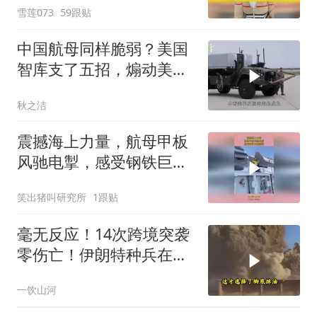
雪莲073
59跟贴
中国航母同样脆弱？美国
智库支了五招，煽动美军
主动发起袭击
秋之洁
震撼海上力量，航母甲板
风驰电掣，感受钢铁巨鹰
翱翔！
笑出猪叫研究所
1跟贴
毫无反应！14次跨境突袭
零伤亡！伊朗特种兵在美
军眼皮底下抓人，美情报
一饮山河
网成了摆设