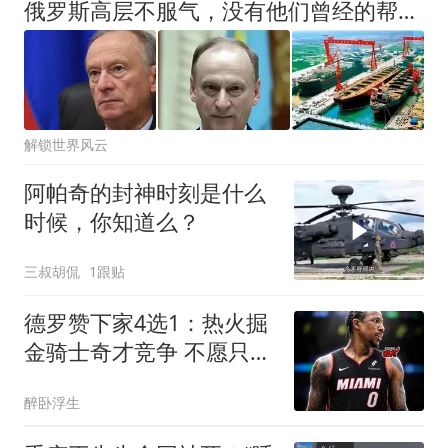
俄罗斯高层不服气，没有他们曾经的帮助，中国哪有今天的辉煌？
解锁世界风云
阿帕奇的封神时刻是什么
时候，你知道么？
三叔胡侃
1跟贴
德罗赞下家4选1：热火掘
金骑士奇才竞争 不愿只拿
老将底薪
醉卧浮生