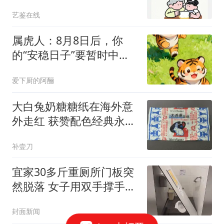
式，就这4句话
艺鉴在线
属虎人：8月8日后，你
的“安稳日子”要暂时中
断，大戏要开场
爱下厨的阿酾
大白兔奶糖糖纸在海外意
外走红 获赞配色经典永不
过时
补壹刀
宜家30多斤重厕所门板突
然脱落 女子用双手撑手被
砸伤
封面新闻