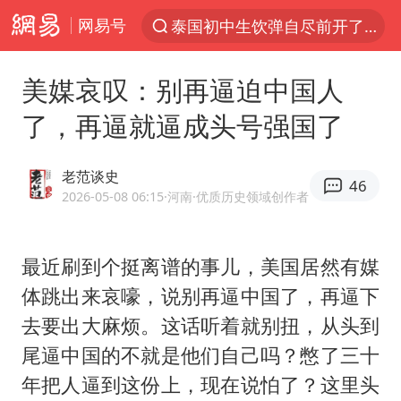
网易号
泰国初中生饮弹自尽前开了26枪
“电影+”如何激发千亿级消费新活力？
美媒哀叹：别再逼迫中国人
预计“白海豚”明晚将在浙江舟山到福建福鼎一带沿海登陆
了，再逼就逼成头号强国了
实时追踪台风白海豚
用AI造出新病毒意味着什么
老范谈史
46
美股创4月份以来最大单周涨幅
2026-05-08 06:15
·河南
·优质历史领域创作者
云南一地过火把节意外灼伤16人
最近刷到个挺离谱的事儿，美国居然有媒
俄黑客称掌握北约直接参与袭俄证据
体跳出来哀嚎，说别再逼中国了，再逼下
泰国校园枪击事件已致8死30余伤
去要出大麻烦。这话听着就别扭，从头到
王虹邓煜的同学获统计学界诺贝尔奖
尾逼中国的不就是他们自己吗？憋了三十
“东北超”哈尔滨主场收官战小贴士
年把人逼到这份上，现在说怕了？这里头