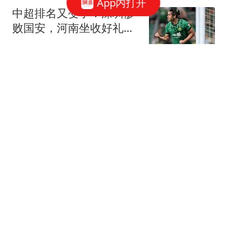
App内打开
中超排名又变了：深圳惨
败国安，河南坐收好礼，
5队排名互换
宝哥精彩赛事
美媒：美副防长非常执着
于访华 想在中国大学发表
演讲
环球网资讯
国乒17岁黑马蒯曼力克张
本美和，她能否成日乒克
星？
刘哥谈体育
英国作家：就在你以为梅
根不能再低劣的时候，她