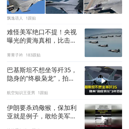
飘逸语人
1跟贴
难怪美军绝口不提！央视
曝光的黄海真相，比击落
F-35还让美国难受
菁菁子衿
183跟贴
巴基斯坦不想坐等歼35，
隐身的“终极枭龙”，拍板
定在3年后首飞
航空知识王亚男
1跟贴
伊朗要杀鸡儆猴，保加利
亚就是例子，敢给美军加
油等着挨打！