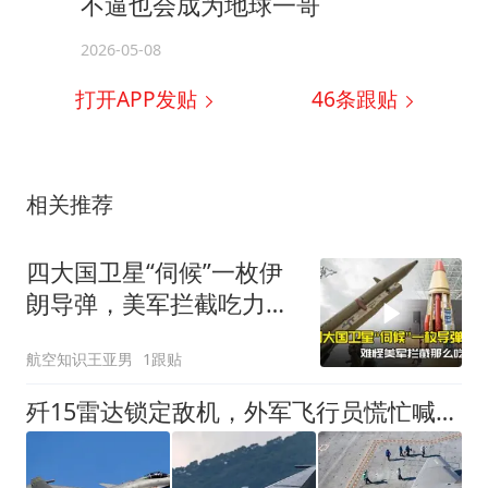
不逼也会成为地球一哥
2026-05-08
打开APP发贴
46
条跟贴
相关推荐
四大国卫星“伺候”一枚伊
朗导弹，美军拦截吃力的
谜题解开了
航空知识王亚男
1跟贴
歼15雷达锁定敌机，外军飞行员慌忙喊话想回家