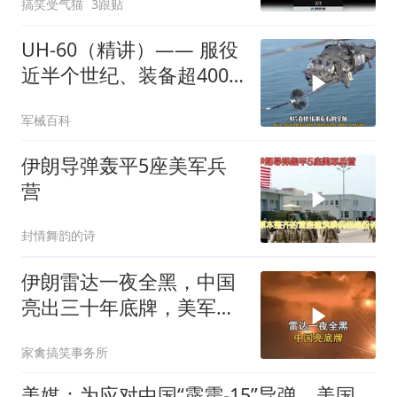
搞笑受气猫
3跟贴
UH-60（精讲）—— 服役
近半个世纪、装备超4000
架
军械百科
伊朗导弹轰平5座美军兵
营
封情舞韵的诗
伊朗雷达一夜全黑，中国
亮出三十年底牌，美军看
后沉默
家禽搞笑事务所
美媒：为应对中国“霹雳-15”导弹，美国出售AIM-260给澳大利亚，射程193公里