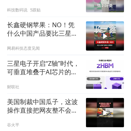
是不是还得看三星？
科技数码说
5跟贴
长鑫硬钢苹果：NO！凭
什么中国产品要比三星便
宜！
网易科技态度见闻
三星电子开启“Z轴”时代，
可垂直堆叠于AI芯片的
HBM要来了
财联社
美国制裁中国瓜子，这波
操作直接把网友整不会了
02
谷火平