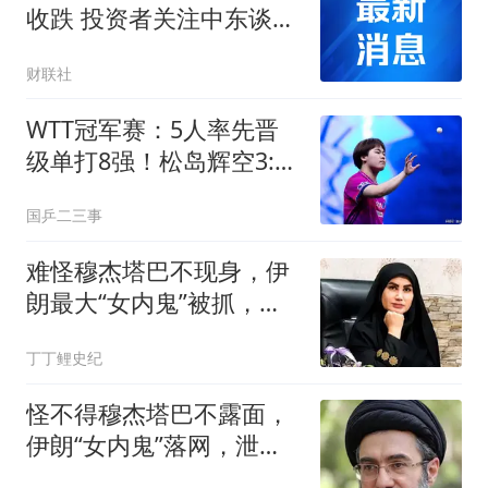
收跌 投资者关注中东谈判
与企业财报
财联社
WTT冠军赛：5人率先晋
级单打8强！松岛辉空3:0
获胜，日本3人晋级
国乒二三事
难怪穆杰塔巴不现身，伊
朗最大“女内鬼”被抓，泄
露大量国家机密
丁丁鲤史纪
怪不得穆杰塔巴不露面，
伊朗“女内鬼”落网，泄露
大量国家机密