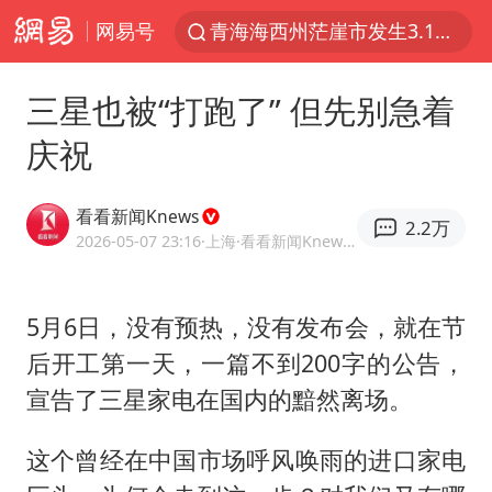
网易号
青海海西州茫崖市发生3.1级地震
我国编制完成新版全月地质图
三星也被“打跑了” 但先别急着
台风白海豚登陆地点更新
庆祝
巡查组提问 工作人员偷用手机查答案
看守所辅警收受10万获刑1年
看看新闻Knews
2.2万
多地要求领导干部带头休假
2026-05-07 23:16
·上海
·看看新闻Knews官方网易号
台风白海豚进入48小时警戒线
5月6日，没有预热，没有发布会，就在节
宇树科技发行价格150.80元/股
后开工第一天，一篇不到200字的公告，
外交部发言人就广岛核爆81周年等答记者问
宣告了三星家电在国内的黯然离场。
佛得角门将亮相智利俱乐部主场
首次证实！“胶球”存在
这个曾经在中国市场呼风唤雨的进口家电