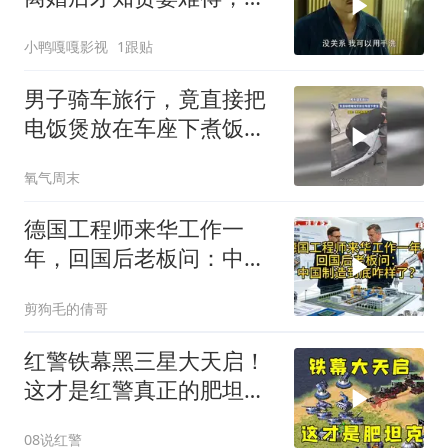
岚实力演绎
小鸭嘎嘎影视
1跟贴
男子骑车旅行，竟直接把
电饭煲放在车座下煮饭，
网友：真的太危险了
氧气周末
德国工程师来华工作一
年，回国后老板问：中国
制造到底咋样了？
剪狗毛的倩哥
红警铁幕黑三星大天启！
这才是红警真正的肥坦
克！
08说红警