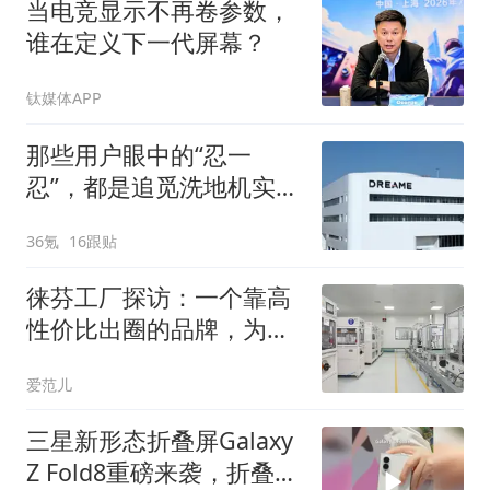
当电竞显示不再卷参数，
谁在定义下一代屏幕？
钛媒体APP
那些用户眼中的“忍一
忍”，都是追觅洗地机实验
室里的“必考题”
36氪
16跟贴
徕芬工厂探访：一个靠高
性价比出圈的品牌，为什
么在撕掉「平替」标签？
爱范儿
三星新形态折叠屏Galaxy
Z Fold8重磅来袭，折叠屏