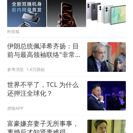
科技狐
伊朗总统佩泽希齐扬：目
前与最高领袖联络"非常困
难"
参考消息
1.6万跟贴
世界不平了，TCL 为什么
还押注全球化？
虎嗅APP
富豪嫌弃妻子无所事事，
离婚后才知贤妻难得，秦