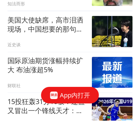
知法而形
美国大使缺席，高市泪洒
现场，中国想要的那句
话，日本终于说出口
近史谈
国际原油期货涨幅持续扩
大 布油涨超5%
财联社
App内打开
15投狂轰31分10板！辽篮
又冒出一个锋线天才：他
会是下一个张镇麟吗？
篮球快餐车