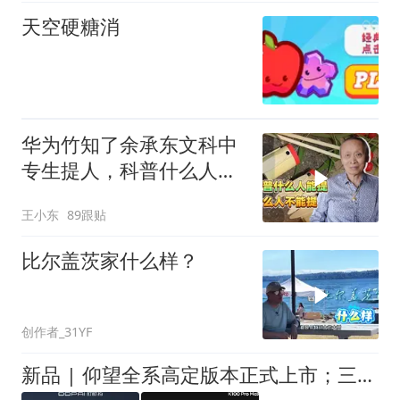
天空硬糖消
华为竹知了余承东文科中
专生提人，科普什么人能
提什么人不能提
王小东
89跟贴
比尔盖茨家什么样？
创作者_31YF
新品 | 仰望全系高定版本正式上市；三星 Z Fold8 国内首销