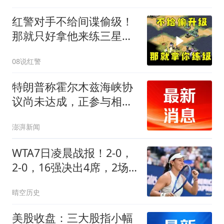
红警对手不给间谍偷级！
那就只好拿他来练三星
了！
08说红警
特朗普称霍尔木兹海峡协
议尚未达成，正参与相关
谈判
澎湃新闻
WTA7日凌晨战报！2-0，
2-0，16强决出4席，2场
惨案，佩古拉晋级！
晴空历史
美股收盘：三大股指小幅