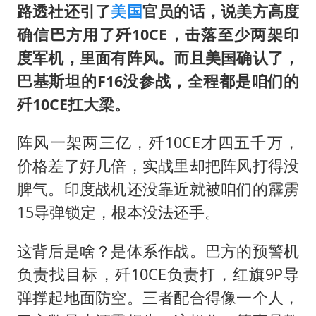
路透社还引了
美国
官员的话，说美方高度
确信巴方用了歼10CE，击落至少两架印
度军机，里面有阵风。而且美国确认了，
巴基斯坦的F16没参战，全程都是咱们的
歼10CE扛大梁。
阵风一架两三亿，歼10CE才四五千万，
价格差了好几倍，实战里却把阵风打得没
脾气。印度战机还没靠近就被咱们的霹雳
15导弹锁定，根本没法还手。
这背后是啥？是体系作战。巴方的预警机
负责找目标，歼10CE负责打，红旗9P导
弹撑起地面防空。三者配合得像一个人，