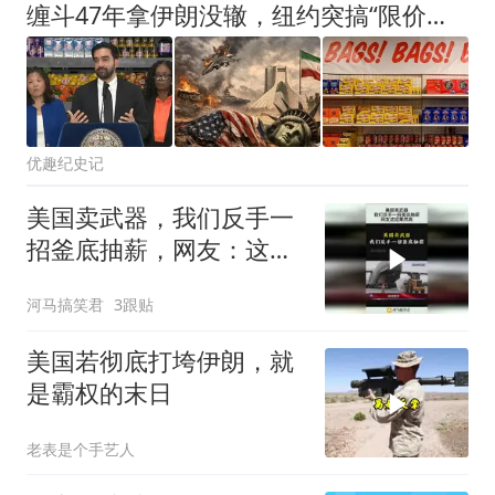
缠斗47年拿伊朗没辙，纽约突搞“限价超市”，超级大国后院起火？
优趣纪史记
美国卖武器，我们反手一
招釜底抽薪，网友：这招
果然高！
河马搞笑君
3跟贴
美国若彻底打垮伊朗，就
是霸权的末日
老表是个手艺人