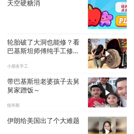
天空硬糖消
轮胎破了大洞也能修？看
巴基斯坦师傅纯手工修复
全过程，极度解压
小朋友手工
带巴基斯坦老婆孩子去舅
舅家蹭饭～
纽毕斯
伊朗给美国出了个大难题