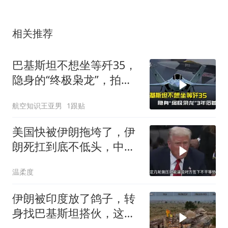
相关推荐
巴基斯坦不想坐等歼35，
隐身的“终极枭龙”，拍板
定在3年后首飞
航空知识王亚男
1跟贴
美国快被伊朗拖垮了，伊
朗死扛到底不低头，中国
反而迎来新机遇？
温柔度
伊朗被印度放了鸽子，转
身找巴基斯坦搭伙，这波
操作能成