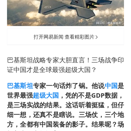
“新疆阿勒泰八月能滑雪”不实
向鹏0-3不敌张本智和
江苏发布台风蓝色预警
东方之约 相约未来
打开网易新闻 查看精彩图片
巴基斯坦战略专家大胆直言！三场战争印
证中国才是全球最强超级大国？
巴基斯坦
专家一句话炸了锅。他说
中国
是
世界最强
超级大国
，凭的不是GDP数据，
是三场实战的结果。这话听着挺猛，但仔
细一想，还真不是瞎说。三场仗，三个地
方，全都有中国装备的影子。结果呢？场