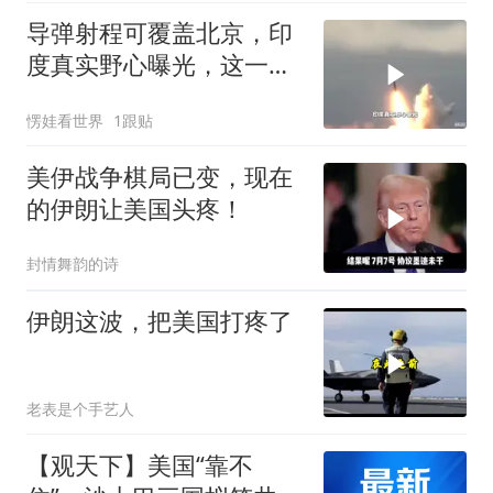
导弹射程可覆盖北京，印
度真实野心曝光，这一
次，中巴反制要更狠
愣娃看世界
1跟贴
美伊战争棋局已变，现在
的伊朗让美国头疼！
封情舞韵的诗
伊朗这波，把美国打疼了
老表是个手艺人
【观天下】美国“靠不