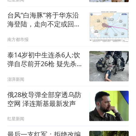
台风“白海豚”将于华东沿
海登陆，走向不定或回旋
江南或北上
南方都市报
泰14岁初中生连杀6人:饮
弹自尽前开26枪 疑先杀祖
父母
澎湃新闻
俄28枚导弹全部穿透乌防
空网 泽连斯基最新发声
红星新闻
最后一支红军：拒绝改编