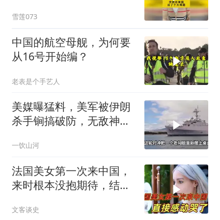
雪莲073
中国的航空母舰，为何要
从16号开始编？
老表是个手艺人
美媒曝猛料，美军被伊朗
杀手锏搞破防，无敌神话
已被戳破
一饮山河
法国美女第一次来中国，
来时根本没抱期待，结果
直接泪洒张家界
文客谈史