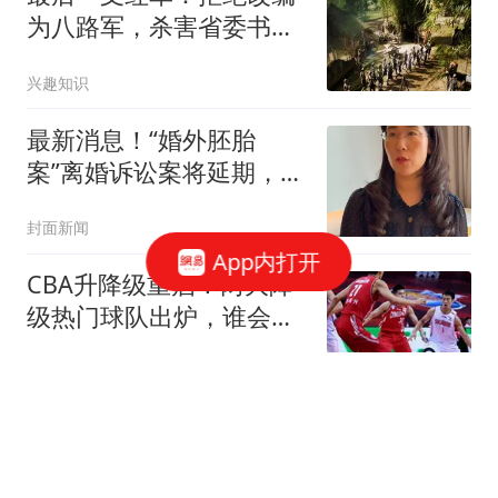
为八路军，杀害省委书
记，最终走向覆灭
兴趣知识
最新消息！“婚外胚胎
案”离婚诉讼案将延期，原
配回应：非常震惊，不管
封面新闻
他用什么手段都不可能阻
App内打开
止我
CBA升降级重启！两大降
级热门球队出炉，谁会成
为首个牺牲品？
探长影视解说
CBA三大消息：奎因合同
落地，首钢3外援浮出水
面，新疆外援被截胡