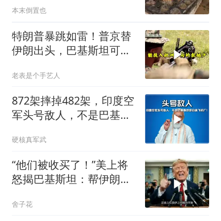
本末倒置也
特朗普暴跳如雷！普京替
伊朗出头，巴基斯坦可能
上当
老表是个手艺人
872架摔掉482架，印度空
军头号敌人，不是巴基斯
坦是自家飞机厂！
硬核真军武
“他们被收买了！”美上将
怒揭巴基斯坦：帮伊朗演
戏，误导美国！
舍子花