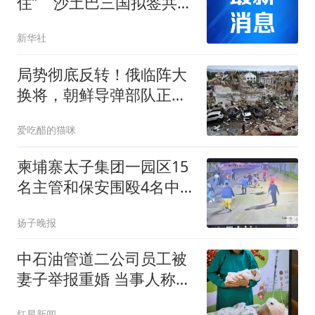
住” 沙土巴三国拟签共同
防务协议
新华社
局势彻底反转！俄临阵大
换将，朝鲜导弹部队正式
入局
爱吃醋的猫咪
柬埔寨太子集团一园区15
名主管和保安围殴4名中
国人致1死3重伤，各获刑
扬子晚报
13年
中石油管道二公司员工被
妻子举报重婚 当事人称被
记过
红星新闻