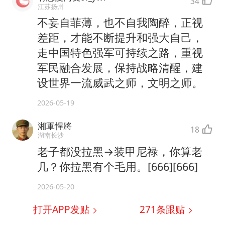
34
江苏扬州
不妄自菲薄，也不自我陶醉，正视
差距，才能不断提升和强大自己，
走中国特色强军可持续之路，重视
军民融合发展，保持战略清醒，建
设世界一流威武之师，文明之师。
2026-05-19
湘軍悍將
18
湖南长沙
老子都没拉黑→装甲尼禄，你算老
几？你拉黑有个毛用。[666][666]
2026-05-20
打开APP发贴
271
条跟贴