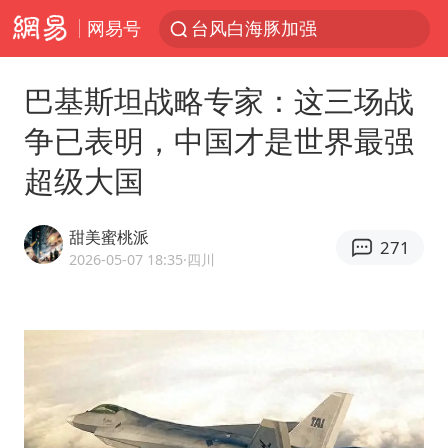
网易号
广东雷州通报特教老师招聘违规事件
国防部回应日本试射“战斧”导弹
巴基斯坦战略专家：这三场战
“立秋的第一杯奶茶”又爆单了
争已表明，中国才是世界最强
A股三大股指收涨
超级大国
泰国校园枪击案死亡人数升至7人
泰国枪击案凶手先杀祖父母后行凶
甜美蜜桃派
271
多方回应侯明昊被曝违反交规
2026-05-07 18:35
·四川
宇树科技中一签需缴款7.54万元
国防部：中国军队坚决反制任何闹海挑衅图谋
四川宜宾市高县发生4.9级地震
台湾海峡南口北上船舶实施交通管制