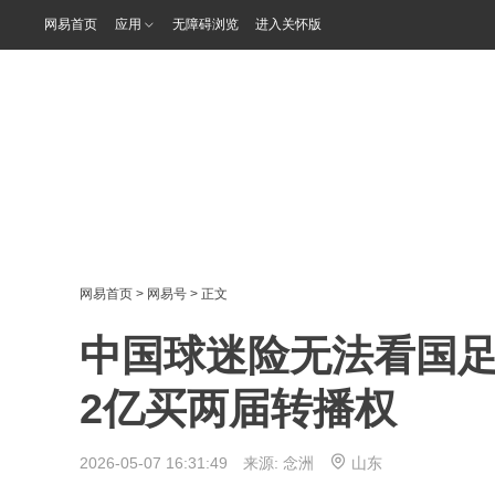
网易首页
应用
无障碍浏览
进入关怀版
网易首页
>
网易号
> 正文
中国球迷险无法看国
2亿买两届转播权
2026-05-07 16:31:49 来源:
念洲
山东