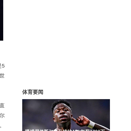
5
世
体育要闻
直
基尔
。