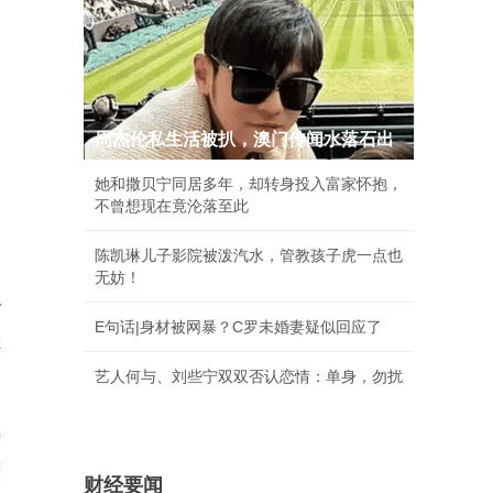
周杰伦私生活被扒，澳门传闻水落石出
她和撒贝宁同居多年，却转身投入富家怀抱，
不曾想现在竟沦落至此
陈凯琳儿子影院被泼汽水，管教孩子虎一点也
无妨！
E句话|身材被网暴？C罗未婚妻疑似回应了
艺人何与、刘些宁双双否认恋情：单身，勿扰
财经要闻