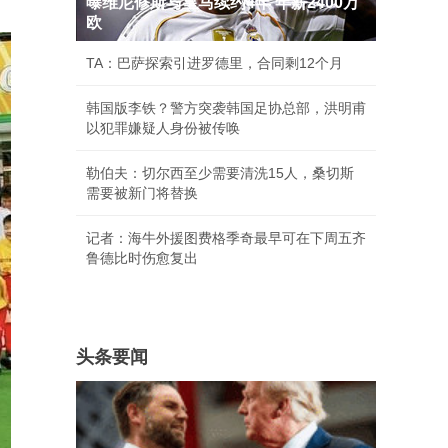
曝维尼修斯与皇马续约4年 年薪2400万
欧
TA：巴萨探索引进罗德里，合同剩12个月
韩国版李铁？警方突袭韩国足协总部，洪明甫
以犯罪嫌疑人身份被传唤
勒伯夫：切尔西至少需要清洗15人，桑切斯
需要被新门将替换
记者：海牛外援图费格季奇最早可在下周五齐
鲁德比时伤愈复出
头条要闻