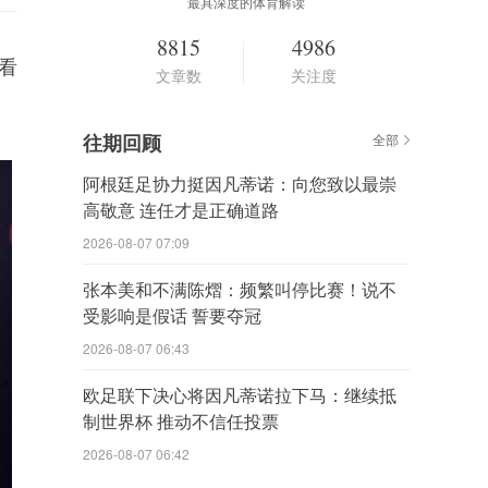
最具深度的体育解读
8815
4986
看
文章数
关注度
往期回顾
全部
阿根廷足协力挺因凡蒂诺：向您致以最崇
高敬意 连任才是正确道路
2026-08-07 07:09
张本美和不满陈熠：频繁叫停比赛！说不
受影响是假话 誓要夺冠
2026-08-07 06:43
欧足联下决心将因凡蒂诺拉下马：继续抵
制世界杯 推动不信任投票
2026-08-07 06:42