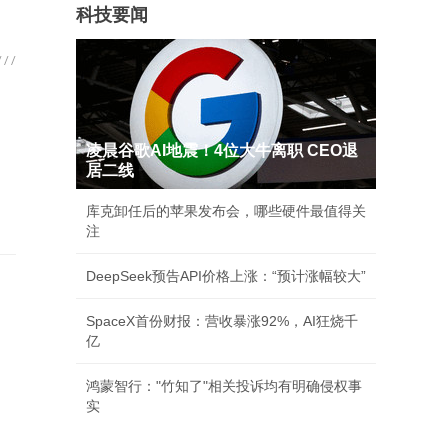
科技要闻
凌晨谷歌AI地震！4位大牛离职 CEO退
居二线
库克卸任后的苹果发布会，哪些硬件最值得关
注
DeepSeek预告API价格上涨：“预计涨幅较大”
SpaceX首份财报：营收暴涨92%，AI狂烧千
亿
鸿蒙智行："竹知了"相关投诉均有明确侵权事
实