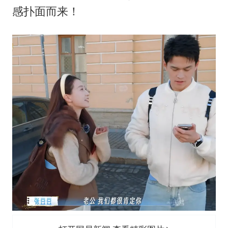
《龙餐馆》 冲奖
感扑面而来！
上门女婿出轨女邻居多年被判重婚罪
构建更高水平的全民健身公共服务体系
韩军前线部队连曝丑闻
云南一男子胃中取出180颗铁钉
奋力开创中国式现代化建设新局面