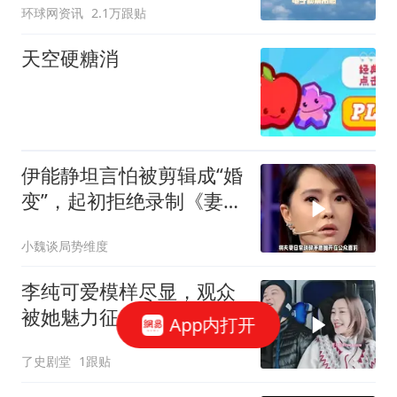
环球网资讯
2.1万跟贴
天空硬糖消
伊能静坦言怕被剪辑成“婚
变”，起初拒绝录制《妻子
的浪漫旅行》
小魏谈局势维度
李纯可爱模样尽显，观众
被她魅力征服，可爱形象
App内打开
深入人心
了史剧堂
1跟贴