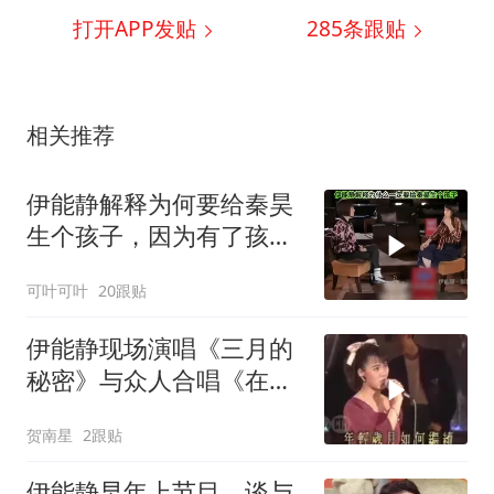
打开APP发贴
285
条跟贴
相关推荐
伊能静解释为何要给秦昊
生个孩子，因为有了孩子
太快乐了
可叶可叶
20跟贴
伊能静现场演唱《三月的
秘密》与众人合唱《在世
界放光芒》
贺南星
2跟贴
伊能静早年上节目，谈与