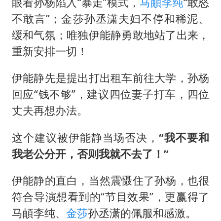
眼看孙杨陷入“暴走”模式，
马頔
李纯
“敢怒
不敢言”；金莎孙丞潇夫妇不停和稀泥、
缓和气氛；唯独伊能静勇敢地站了出来，
重新安排一切！
伊能静先是提出打出租车前往大学，孙杨
回应“钱不够”，建议四位妻子打车，四位
丈夫再想办法。
这个建议被伊能静当场否决，
“我不要和
我老公分开，否则我就不去了！”
伊能静的直白，当然震慑住了孙杨，也很
符合导演想看到的“节目效果”，更赢得了
马頔李纯、
金莎
孙丞潇的佩服和感激。