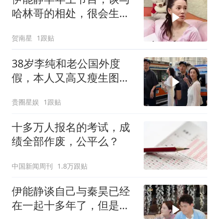
哈林哥的相处，很会生活
很会爱人
贺南星
1跟贴
38岁李纯和老公国外度
假，本人又高又瘦生图超
美，马頔瘦一大圈
贵圈星娱
1跟贴
十多万人报名的考试，成
绩全部作废，公平么？
中国新闻周刊
1.8万跟贴
伊能静谈自己与秦昊已经
在一起十多年了，但是每