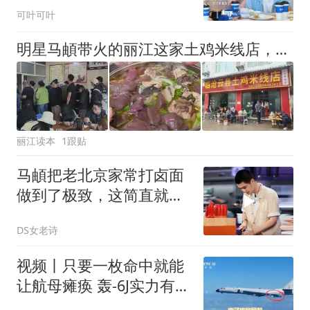
次分开还是不舍
可叶可叶
明星马頔带火的丽江这家土鸡米线店，什么一家？
丽江读本
1跟贴
马頔把老北京家常打卤面
做到了极致，这简直就是
餐厅的出餐标准
DS女老诗
视频丨只要一枚命中就能
让航母瘫痪 轰-6J实力有多
强？