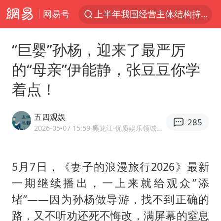
网易号
俄称边境州遭乌大规模袭击已致13伤
杭州机场已取消航班388架次
“巨婴”孙杨，迎来了最严厉
于东来回应胖东来近25年老店年底关闭
的“母亲”伊能静，张豆豆你学
浙江省委书记：该停下的坚决停下来
着点！
中国籍豪华游艇富商之子在泰国被杀
白海豚北上或致京津冀暴雨
五四观娱
285
美将每月供乌爱国者拦截导弹
2026-05-07 15:59
·黑龙江
·优质娱乐领域创作者
国足U17与阿森纳决赛取消 并列冠军
10余省份将出现强风雨 局地特大暴雨
5月7日，《妻子的浪漫旅行2026》最新
一期继续播出，一上来就给观众“添
世界第1特鲁姆普斯诺克中国赛一轮游
堵”——因为孙杨做导游，找不到正确的
新疆一婚礼线上邀请引热议
路，又不听劝还死不悔改，满屏幕的窒息