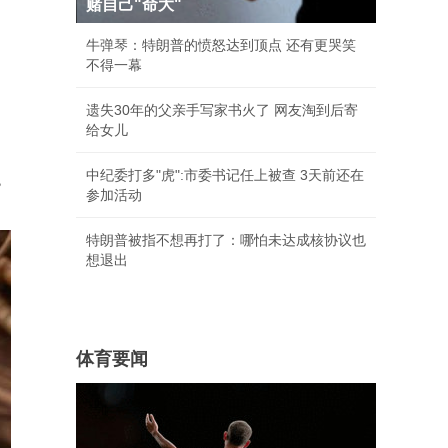
赌自己"命大"
牛弹琴：特朗普的愤怒达到顶点 还有更哭笑
不得一幕
遗失30年的父亲手写家书火了 网友淘到后寄
给女儿
中纪委打多"虎":市委书记任上被查 3天前还在
。
参加活动
特朗普被指不想再打了：哪怕未达成核协议也
想退出
体育要闻