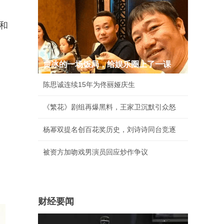
和
贾冰的一场饭局，给娱乐圈上了一课
陈思诚连续15年为佟丽娅庆生
《繁花》剧组再爆黑料，王家卫沉默引众怒
杨幂双提名创百花奖历史，刘诗诗同台竞逐
被资方加吻戏男演员回应炒作争议
财经要闻