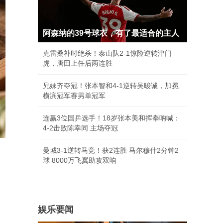
阿森纳的39号球衣，有了最适合的主人
克雷桑补时绝杀！泰山队2-1惊险逆转津门
虎，唐田上任后两连胜
兄妹齐夺冠！张本智和4-1逆转吴晙诚，加冕
横滨冠军赛男单冠军
连赢3位国乒选手！18岁张本美和挥拳呐喊：
4-2击败陈幸同 主场夺冠
曼城3-1逆转马竞！获2连胜 马尔穆什2分钟2
球 8000万飞翼助攻双响
娱乐要闻