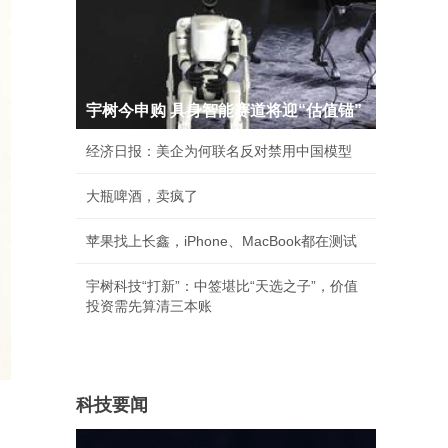
宇树今申购 具身智能赛道将迎“估值锚”
经济日报：美企为何联名反对禁用中国模型
大瓶啤酒，卖疯了
苹果找上长鑫，iPhone、MacBook都在测试
宇树科技“打新”：中签堪比“天选之子”，价值
投资需先算清三本账
科技要闻