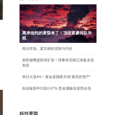
离岸信托的黄昏来了！顶级富豪排队补
税
再次炸场，梁文锋的克制与代价
美联储鹰派阵营扩容！理事库克称已准备支持
加息
单日大涨4%！黄金是隔夜市场“最亮的资产”
创业板指半日跌0.67% 贵金属板块逆势走强
科技要闻