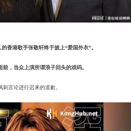
已久的香港歌手张敬轩终于披上“爱国外衣”。
面前，当众上演所谓浪子回头的戏码。
讽刺言论进行迟来的道歉。