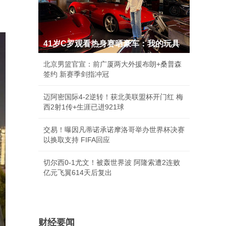
41岁C罗观看热身赛晒豪车：我的玩具
北京男篮官宣：前广厦两大外援布朗+桑普森
签约 新赛季剑指冲冠
迈阿密国际4-2逆转！获北美联盟杯开门红 梅
西2射1传+生涯已进921球
交易！曝因凡蒂诺承诺摩洛哥举办世界杯决赛
以换取支持 FIFA回应
切尔西0-1尤文！被轰世界波 阿隆索遭2连败
亿元飞翼614天后复出
财经要闻