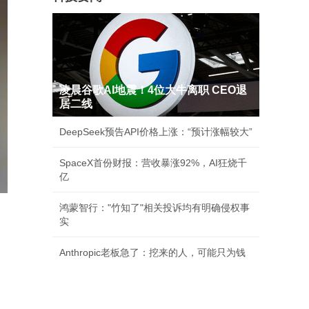
凌晨谷歌AI地震！4位大牛离职 CEO退
居二线
DeepSeek预告API价格上涨：“预计涨幅较大”
SpaceX首份财报：营收暴涨92%，AI狂烧千
亿
鸿蒙智行："竹知了"相关投诉均有明确侵权事
实
Anthropic老板急了：挖来的人，可能只为钱