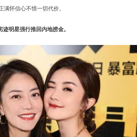
乎正满怀信心不惜一切代价。
劣迹明星强行推回内地捞金。