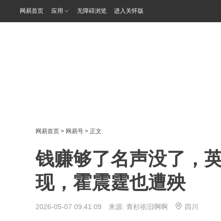
网易首页
应用
无障碍浏览
进入关怀版
网易首页
>
网易号
> 正文
钱赚够了名声没了，
现，霍震霆也遭殃
2026-05-07 09:41:09 来源:
青杉依旧啊啊
四川