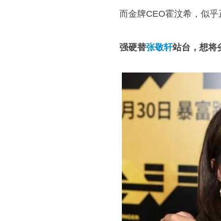
而金牌CEO霍汶希，似
强硬替
张敬轩
站台，想将