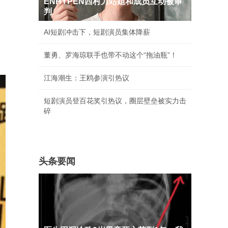
ENHYPEN西村力站姐和成员互动被审
判
AI短剧冲击下，短剧演员集体降薪
董勇、罗海琼联手也带不动这个“拖油瓶”！
江海潮生：王鸥参演引热议
短剧演员登百花奖引热议，圈层壁垒被实力击
碎
头条要闻