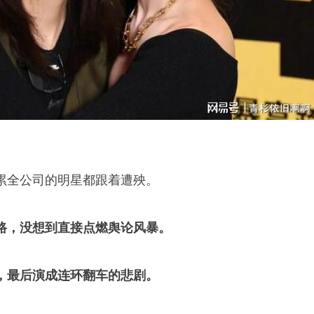
累全公司的明星都跟着遭殃。
路，没想到直接点燃舆论风暴。
，最后演成连环翻车的悲剧。