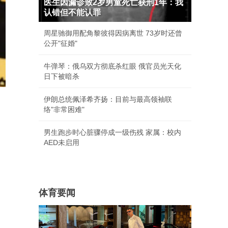
医生因漏诊致2岁男童死亡获刑1年：我
认错但不能认罪
周星驰御用配角黎彼得因病离世 73岁时还曾
公开"征婚"
牛弹琴：俄乌双方彻底杀红眼 俄官员光天化
日下被暗杀
伊朗总统佩泽希齐扬：目前与最高领袖联
络"非常困难"
男生跑步时心脏骤停成一级伤残 家属：校内
AED未启用
体育要闻