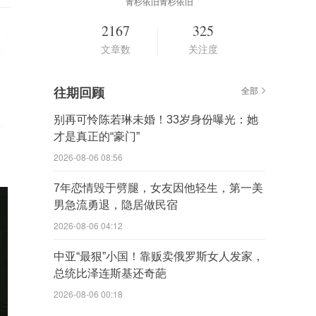
青杉依旧青杉依旧
2167
325
文章数
关注度
往期回顾
全部
别再可怜陈若琳未婚！33岁身份曝光：她
才是真正的“豪门”
2026-08-06 08:56
7年恋情毁于劈腿，女友因他轻生，第一美
男急流勇退，隐居做民宿
2026-08-06 04:12
中亚“最狠”小国！靠贩卖俄罗斯女人发家，
总统比泽连斯基还奇葩
2026-08-06 00:18