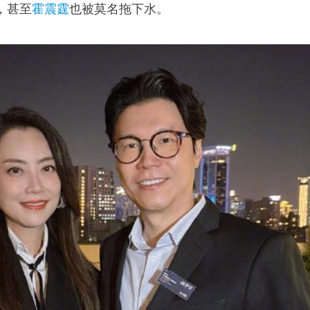
，甚至
霍震霆
也被莫名拖下水。