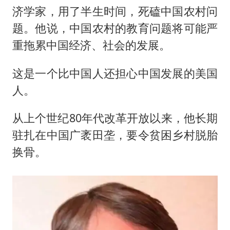
济学家，用了半生时间，死磕中国农村问
男子攒206小时加班调休被拒获赔1.6万
题。他说，中国农村的教育问题将可能严
中方：奉劝美方解除对古巴制裁封锁
重拖累中国经济、社会的发展。
警惕！我国境内发现多起“Sorry”勒索病毒攻击事件
这是一个比中国人还担心中国发展的美国
公安部通报：抓获犯罪嫌疑人8200余名
人。
上海将苏州河水强排至黄浦江
我国民营企业创新动能持续增强
从上个世纪80年代改革开放以来，他长期
真理之光，何以能照亮复兴之路？
驻扎在中国广袤田垄，要令贫困乡村脱胎
换骨。