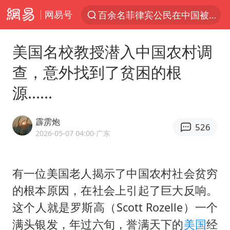
百余名菲律宾公民在中国被依法处理
网易号
7月份居民消费价格指数保持温和上涨
美国名校教授潜入中国农村调
重大涉诈逃犯檀某落网
外交部：藏南地区是中国领土
查，意外找到了贫困的根
百花奖完整获奖名单公布
源......
哥伦比亚强震已致超20人死亡
霹雳炮
独闯南太行失联女子遗体已找到
526
2026-05-07 04:00
·广东
哥伦比亚发生7.5级地震
台湾不是国家不存在“国格”
有一位美国老人揭示了中国农村社会贫穷
伊朗最高领袖将任命数名高级指挥官
的根本原因，在社会上引起了巨大反响。
广岛长崎的昨天未必不会是日本的明天
这个人就是罗斯高（Scott Rozelle）一个
满头银发，年过六旬，誉满天下的
美国
经
高铁双人座被免票儿童挤成3人座