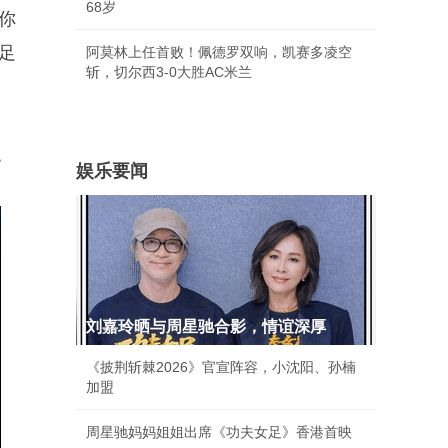
68岁
你
足
阿莫林上任首败！佩德罗双响，凯赛多凌空
斩，切尔西3-0大胜AC米兰
。
娱乐要闻
刘嘉玲晒与周星驰合影，情谊深厚
《披荆斩棘2026》官宣阵容，小沈阳、孙楠
加盟
周星驰妈妈姐姐出席《功夫女足》香港首映