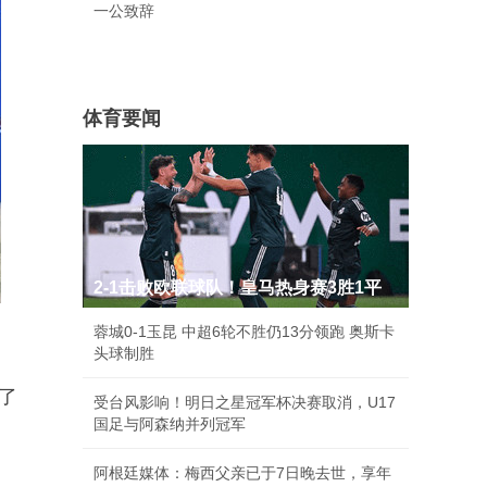
一公致辞
体育要闻
2-1击败欧联球队！皇马热身赛3胜1平
蓉城0-1玉昆 中超6轮不胜仍13分领跑 奥斯卡
头球制胜
受了
受台风影响！明日之星冠军杯决赛取消，U17
国足与阿森纳并列冠军
阿根廷媒体：梅西父亲已于7日晚去世，享年