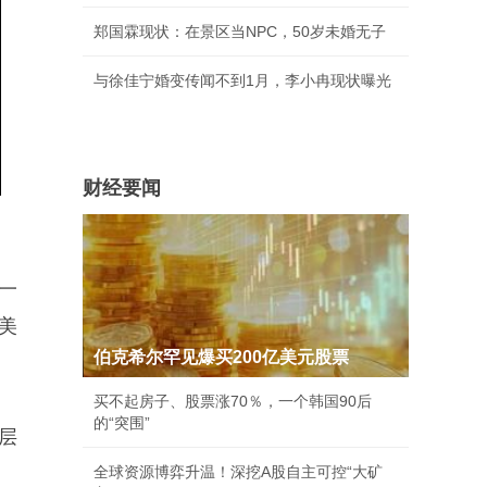
郑国霖现状：在景区当NPC，50岁未婚无子
与徐佳宁婚变传闻不到1月，李小冉现状曝光
财经要闻
一
美
伯克希尔罕见爆买200亿美元股票
买不起房子、股票涨70％，一个韩国90后
的“突围”
层
全球资源博弈升温！深挖A股自主可控“大矿