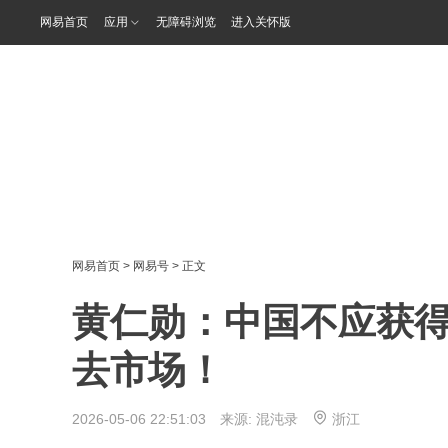
网易首页
应用
无障碍浏览
进入关怀版
网易首页
>
网易号
> 正文
黄仁勋：中国不应获
去市场！
2026-05-06 22:51:03 来源:
混沌录
浙江