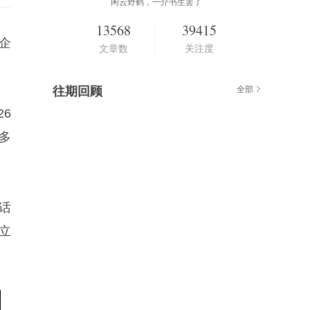
闲云野鹤，一介书生罢了
13568
39415
企
文章数
关注度
往期回顾
全部
26
多
话
立