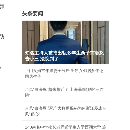
题
头条要闻
防
知名主持人被指出轨多年生两子前妻怒
告小三 法院判了
。
上门女婿常年跟妻子分居 出轨女邻居多年还
同居生子
台风“白海豚”越来越近了 上海暴雨预警“三连
跳”
台风"白海豚"逼近 大数据揭秘为何浙江屡成台
风"靶心"
140余名中学校长老师送学生入学西湖大学 施