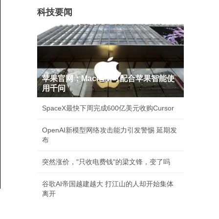
科技要闻
苹果官网：Mac电脑可配合苹果智能使
用千问
SpaceX最快下周完成600亿美元收购Cursor
OpenAI新模型网络攻击能力引发警惕 延期发
布
突然涨价，"只收电费钱"的梁文锋，变了吗
谷歌AI帝国越建越大 打江山的人却开始集体
离开