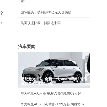
主”
国际巨头，被判超60亿元天价罚款
个
，
美国顶流快餐，排队进中国
汽车要闻
增配激光雷达 全新一代smart精灵1号限
时权益价14.99万起
华为乾崑+大六座 星海V6预售8.99万元起
华为乾崑ADS 5/限时售21.99万起 阿维塔07L