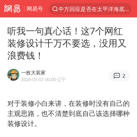
网易号
中方回应是否在太平洋海底开采稀土
以“新”破局 首发经济点亮城市消费活力
听我一句真心话！这7个网红
佛得角门将亮相智利俱乐部主场
装修设计千万不要选，没用又
宇树科技发行价格150.80元/股
浪费钱！
看守所辅警收受10万获刑1年
U17国足1分钟轰2球
一枚大装家
2
法国将禁止“未经同意的电话营销”
2026-05-07 00:00
·辽宁
今年已有4位周星驰电影配角去世
“China Cool”成海外热词
对于装修小白来讲，在装修时没有自己的
主观思路，也不清楚到底自己该选择哪种
房主任回应争议
装修设计。
把党建设得更加坚强有力