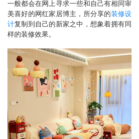
41岁女子为鼓励女儿考上985研究生
一般都会在网上寻求一些和自己有相同审
宇树科技王兴兴身家有望超200亿元
美喜好的网红家居博主，所分享的
装修设
计
复制到自己的新家之中，想象着拥有同
中国养老床位“三连降”
样的装修效果。
五粮液渠道价一箱上涨近百元
贵州轮胎子公司获美国退税8136万
郑国霖回应去景区上班被保安拦下
CIA被曝已秘密设立古巴工作组
奋进开新局 实干挑大梁