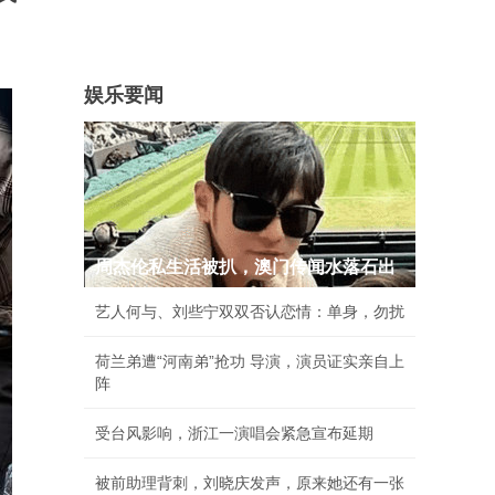
娱乐要闻
周杰伦私生活被扒，澳门传闻水落石出
艺人何与、刘些宁双双否认恋情：单身，勿扰
荷兰弟遭“河南弟”抢功 导演，演员证实亲自上
阵
受台风影响，浙江一演唱会紧急宣布延期
被前助理背刺，刘晓庆发声，原来她还有一张