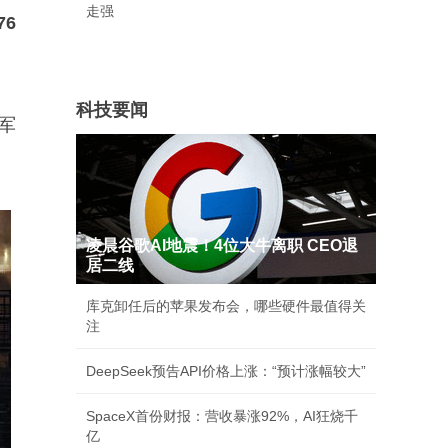
走强
6
科技要闻
军
凌晨谷歌AI地震！4位大牛离职 CEO退
居二线
库克卸任后的苹果发布会，哪些硬件最值得关
注
DeepSeek预告API价格上涨：“预计涨幅较大”
SpaceX首份财报：营收暴涨92%，AI狂烧千
亿