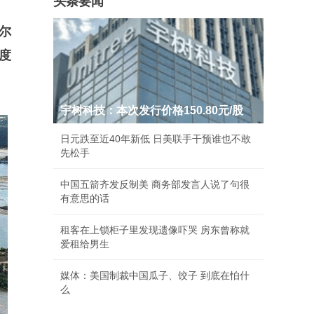
头条要闻
尔
度
宇树科技：本次发行价格150.80元/股
日元跌至近40年新低 日美联手干预谁也不敢
先松手
中国五箭齐发反制美 商务部发言人说了句很
有意思的话
租客在上锁柜子里发现遗像吓哭 房东曾称就
爱租给男生
媒体：美国制裁中国瓜子、饺子 到底在怕什
么