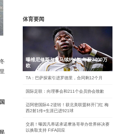
体育要闻
曝维尼修斯与皇马续约4年 年薪2400万
冬
欧
里
TA：巴萨探索引进罗德里，合同剩12个月
国际足联：向理事会和211个会员协会致歉
国
迈阿密国际4-2逆转！获北美联盟杯开门红 梅
西2射1传+生涯已进921球
交易！曝因凡蒂诺承诺摩洛哥举办世界杯决赛
以换取支持 FIFA回应
民