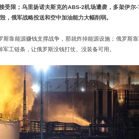
受限；乌里扬诺夫斯克的ABS-2机场遭袭，多架伊尔-7
被毁，俄军战略投送和空中加油能力大幅削弱。
罗斯靠能源赚钱支撑战争，那就炸掉能源设施；俄罗斯靠
掉军工链条，让俄罗斯没钱打仗、没装备可用。