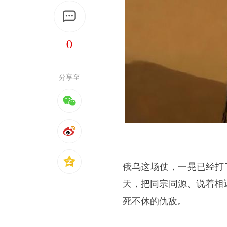
0
分享至
俄乌这场仗，一晃已经打了1
天，把同宗同源、说着相
死不休的仇敌。