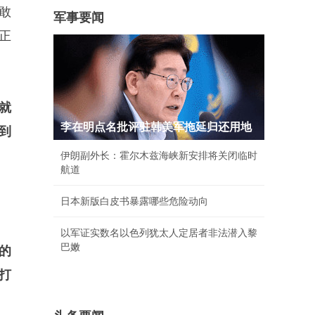
敢
军事要闻
正
就
李在明点名批评驻韩美军拖延归还用地
到
伊朗副外长：霍尔木兹海峡新安排将关闭临时
航道
日本新版白皮书暴露哪些危险动向
以军证实数名以色列犹太人定居者非法潜入黎
巴嫩
的
打