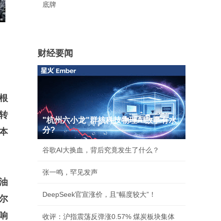
底牌
财经要闻
根
转
"杭州六小龙"群核科技物理AI故事有水
分?
本
谷歌AI大换血，背后究竟发生了什么？
张一鸣，罕见发声
油
DeepSeek官宣涨价，且“幅度较大”！
尔
响
收评：沪指震荡反弹涨0.57% 煤炭板块集体