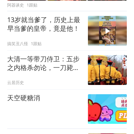
阿器谈史
1跟贴
13岁就当爹了，历史上最
早当爹的皇帝，竟是他！
搞笑丑八怪
1跟贴
大清一等带刀侍卫：五步
之内格杀勿论，一刀毙
命，佩刀是宫廷特制
云居历史
天空硬糖消