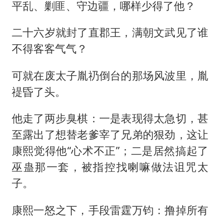
平乱、剿匪、守边疆，哪样少得了他？
二十六岁就封了直郡王，满朝文武见了谁
不得客客气气？
可就在废太子胤礽倒台的那场风波里，胤
禔昏了头。
他走了两步臭棋：一是表现得太急切，甚
至露出了想替老爹宰了兄弟的狠劲，这让
康熙觉得他“心术不正”；二是居然搞起了
巫蛊那一套，被指控找喇嘛做法诅咒太
子。
康熙一怒之下，手段雷霆万钧：撸掉所有