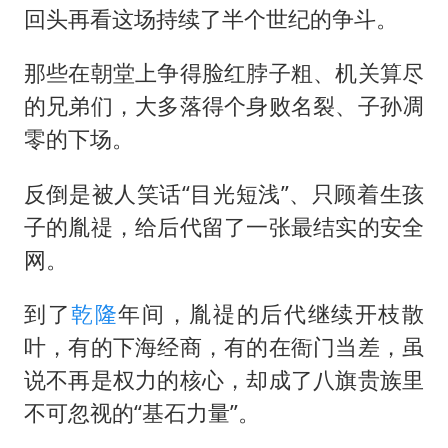
回头再看这场持续了半个世纪的争斗。
那些在朝堂上争得脸红脖子粗、机关算尽
的兄弟们，大多落得个身败名裂、子孙凋
零的下场。
反倒是被人笑话“目光短浅”、只顾着生孩
子的胤禔，给后代留了一张最结实的安全
网。
到了
乾隆
年间，胤禔的后代继续开枝散
叶，有的下海经商，有的在衙门当差，虽
说不再是权力的核心，却成了八旗贵族里
不可忽视的“基石力量”。