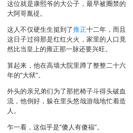
这位就是康熙爷的大公子，最早被圈禁的
大阿哥胤禔。
这人不仅硬生生挺到了
雍正
十二年，而且
这日子过得那是红红火火，家里的人口竟
然比当皇上的雍正那一脉还要兴旺。
算起来，他在高墙大院里蹲了整整二十六
年的“大狱”。
外头的亲兄弟们为了那把椅子斗得头破血
流，他倒好，躲在里头悠哉游哉地忙着造
人。
乍一看，这似乎是“傻人有傻福”。