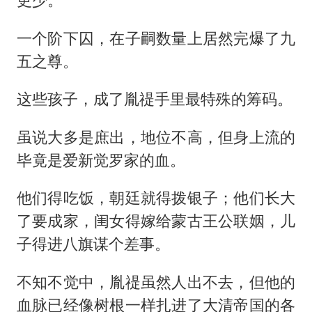
一个阶下囚，在子嗣数量上居然完爆了九
五之尊。
这些孩子，成了胤禔手里最特殊的筹码。
虽说大多是庶出，地位不高，但身上流的
毕竟是爱新觉罗家的血。
他们得吃饭，朝廷就得拨银子；他们长大
了要成家，闺女得嫁给蒙古王公联姻，儿
子得进八旗谋个差事。
不知不觉中，胤禔虽然人出不去，但他的
血脉已经像树根一样扎进了大清帝国的各