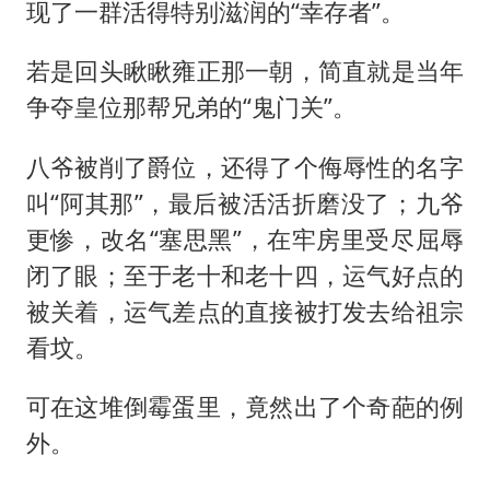
法国将禁止“未经同意的电话营销”
现了一群活得特别滋润的“幸存者”。
80后女柜员逆袭成4200亿银行副行长
若是回头瞅瞅雍正那一朝，简直就是当年
27岁女子成组织卖淫集团主犯被通缉
争夺皇位那帮兄弟的“鬼门关”。
吉林一“温度计大楼”读数爆表
八爷被削了爵位，还得了个侮辱性的名字
女子利用漏洞0元薅走3000多件家电
叫“阿其那”，最后被活活折磨没了；九爷
贵州轮胎子公司获美国退税8136万
更惨，改名“塞思黑”，在牢房里受尽屈辱
东方甄选被判赔偿江小白30万元
闭了眼；至于老十和老十四，运气好点的
奋进开新局 实干挑大梁
被关着，运气差点的直接被打发去给祖宗
看坟。
可在这堆倒霉蛋里，竟然出了个奇葩的例
外。