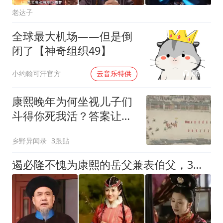
老达子
全球最大机场——但是倒
闭了【神奇组织49】
00:02
小约翰可汗官方
云音乐特供
康熙晚年为何坐视儿子们
斗得你死我活？答案让人
后背发凉
乡野异闻录
3跟贴
遏必隆不愧为康熙的岳父兼表伯父，3女入后宫，3子与康熙成连襟