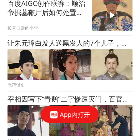
百度AIGC创作联赛：顺治
帝掘墓鞭尸后如何处置多
尔衮之子
孤芳自赏的小李
让朱元璋白发人送黑发人的7个儿子，都有谁？
老范谈史
宰相因写下“青鹅”二字惨遭灭门，百官不解，武则天：把字拆开看
App内打开