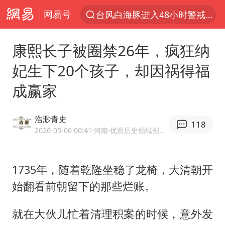
网易号
台风白海豚进入48小时警戒线
以“新”破局 首发经济点亮城市消费活力
康熙长子被圈禁26年，疯狂纳
佛得角门将亮相智利俱乐部主场
妃生下20个孩子，却因祸得福
中方回应是否在太平洋海底开采稀土
成赢家
宇树科技发行价格150.80元/股
看守所辅警收受10万获刑1年
浩渺青史
118
宇树科技王兴兴身家有望超200亿元
2026-05-06 00:41
·河南
·优质历史领域创作者
五粮液渠道价一箱上涨近百元
CIA被曝已秘密设立古巴工作组
1735年，随着乾隆坐稳了龙椅，大清朝开
始翻看前朝留下的那些烂账。
U17国足1分钟轰2球
泰国一女公务员妆容引争议 本人回应
就在大伙儿忙着清理积案的时候，意外发