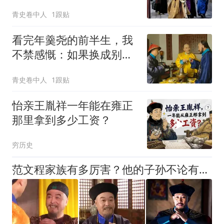
仍被侄子乾隆器重
青史卷中人
1跟贴
看完年羹尧的前半生，我
不禁感慨：如果换成别
人，也一样会飘起来
青史卷中人
1跟贴
怡亲王胤祥一年能在雍正
那里拿到多少工资？
穷历史
范文程家族有多厉害？他的子孙不论有才无才，皇帝最少要给二品官