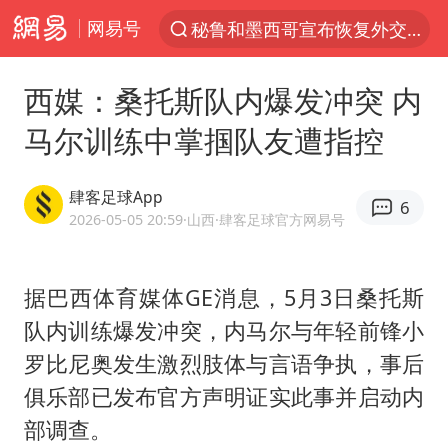
网易号
秘鲁和墨西哥宣布恢复外交关系
“电影+”如何激发千亿级消费新活力？
西媒：桑托斯队内爆发冲突 内
台风白海豚已进入24小时警戒线
马尔训练中掌掴队友遭指控
沙特土耳其巴基斯坦签署共同防务协议
中医教你一招提升气血
肆客足球App
6
四川宜宾市高县4.9级地震致1人死亡
2026-05-05 20:59
·山西
·肆客足球官方网易号
胡彦斌韩磊 谁帮谁
据巴西体育媒体GE消息，5月3日桑托斯
全球首个长时储能一体化产业园量产
队内训练爆发冲突，内马尔与年轻前锋小
老中医：立秋后养心是关键
罗比尼奥发生激烈肢体与言语争执，事后
上海：台风白海豚或将带来龙卷风
俱乐部已发布官方声明证实此事并启动内
中巨芯：上半年归母净利润1405.77万元
部调查。