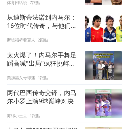
体育闲话说
7跟贴
从迪斯蒂法诺到内马尔：
16位时代传奇，与他们从
未触及的世界杯
斯坦福桥看更人
2跟贴
太火爆了！内马尔手舞足
蹈高喊"出局"疯狂挑衅，
对手怒骂+狂竖中指
美加墨头号球迷
1跟贴
两代巴西传奇交锋，内马
尔小罗上演9球巅峰对决
海绵小土豆
1跟贴