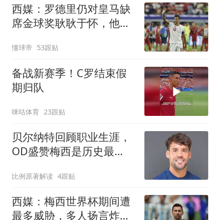
西媒：罗德里仍对皇马缺
席金球奖耿耿于怀，他理
解为皇马历史性的轻慢
懂球帝
53跟贴
备战新赛季！C罗结束假
期归队
咪咕体育
23跟贴
贝尔纳特回顾职业生涯，
OD盛赞梅西是历史最
佳，坦言如今只想享受足
比例原著解读
4跟贴
球
西媒：梅西世界杯期间遭
最多威胁，多人扬言炸弹