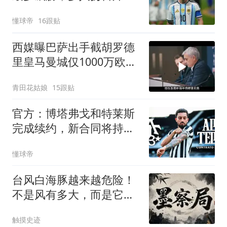
袭击
懂球帝
16跟贴
西媒曝巴萨出手截胡罗德
里皇马曼城仅1000万欧差
价
青田花姑娘
15跟贴
官方：博塔弗戈和特莱斯
完成续约，新合同将持续
至2028年底
懂球帝
台风白海豚越来越危险！
不是风有多大，而是它登
陆后可能赖着不走
触摸史迹