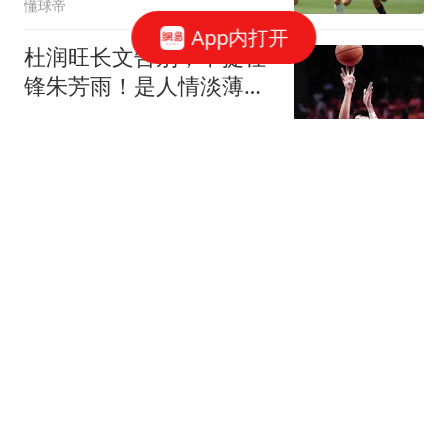
懂球帝
App内打开
杜润旺长文告别，不提杜
锋朱芳雨！是人情淡薄，
还是职场潜规则？
陈赩爱体育
不是邝兆镭、赵松源！赛
后河床主帅点名盛赞他：
发挥超乎我们预料
许礆很机智
目前的中国股市：如果想
要真正赚大钱，建议死磕
这四条铁律！
风风顺