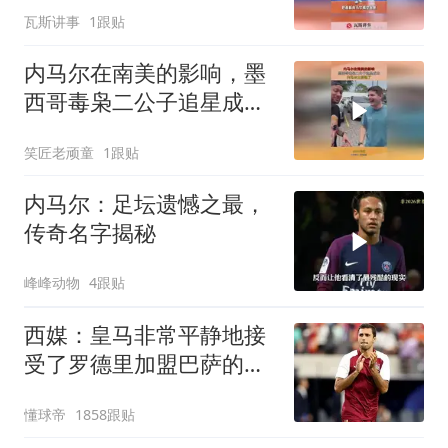
瓦斯讲事
1跟贴
内马尔在南美的影响，墨
西哥毒枭二公子追星成
功，内马尔太松弛了！
笑匠老顽童
1跟贴
内马尔：足坛遗憾之最，
传奇名字揭秘
峰峰动物
4跟贴
西媒：皇马非常平静地接
受了罗德里加盟巴萨的决
定
懂球帝
1858跟贴