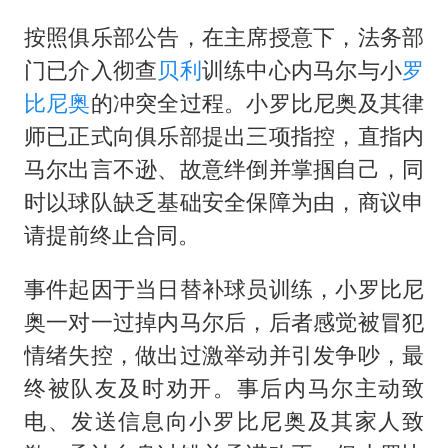
38岁演员求职万岁山NPC成功
按照俱乐部公告，在主席授意下，法务部
国防部：中国军队坚决反制任何闹海挑衅图谋
门已介入彻查
贝利
训练中心内马尔与小
罗
我国外贸延续良好增长态势
比尼奥
的冲突全过程。小罗比尼奥及其律
东航：国内客票提前14天免费退改
师已正式向俱乐部提出三项指控，直指内
美股存储板块集体大跌
马尔出言不逊、故意绊倒并掌掴自己，同
欧阳娜娜窦靖童好搭
时以球队缺乏基础安全保障为由，商议申
中国女篮70-67险胜尼日利亚女篮
请提前终止合同。
夯实基础开新局
事件起因于当日替补球员训练，小罗比尼
奥一对一过掉内马尔后，后者感觉被冒犯
情绪失控，做出过激举动并引发争吵，最
终被队友及时劝开。事后内马尔主动致
电、发送信息向小罗比尼奥及其家人致