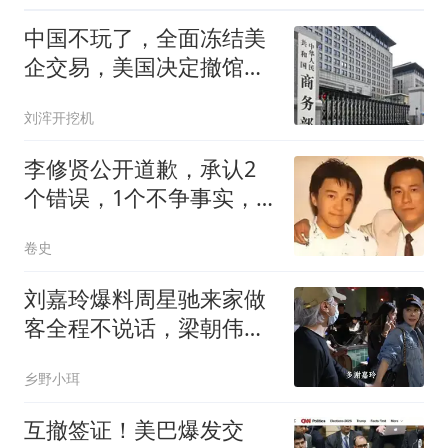
中国不玩了，全面冻结美
企交易，美国决定撤馆，
民主党开始甩黑锅
刘浶开挖机
李修贤公开道歉，承认2
个错误，1个不争事实，
原来张柏芝没撒谎
卷史
刘嘉玲爆料周星驰来家做
客全程不说话，梁朝伟安
静陪伴不尴尬。
乡野小珥
互撤签证！美巴爆发交