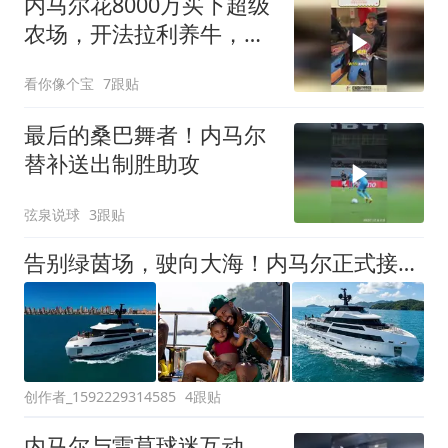
内马尔花8000万买下超级
农场，开法拉利养牛，巨
星生活太离谱
看你像个宝
7跟贴
最后的桑巴舞者！内马尔
替补送出制胜助攻
弦泉说球
3跟贴
告别绿茵场，驶向大海！内马尔正式接收46米探险游艇“Enejota”号
创作者_1592229314585
4跟贴
内马尔与雷莫球迷互动