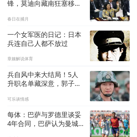
锋，莫迪向藏南狂塞移
民，中国正下一盘大棋
春日在捕月
一个女军医的日记：日本
兵连自己人都不放过
章媸解说体育
兵自风中来大结局！5人
升职名单藏深意，郭子剑
晋升最让人意难平
可乐谈情感
每体：巴萨与罗德里谈妥
4年合同，巴萨认为曼城
会接受6500万欧报价