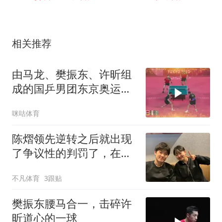
相关推荐
由马龙、樊振东、许昕组
成的国乒男团东京奥运会
夺冠，达成该项目四连冠
咪咕体育
的成就
陈熠领先逆转之后就出现
了争议性的判罚了，在此
情况下张本兄弟姐妹之间
不凡体育
3跟贴
的优劣也就一目了然
樊振东腰马合一，击碎许
昕道心的一球