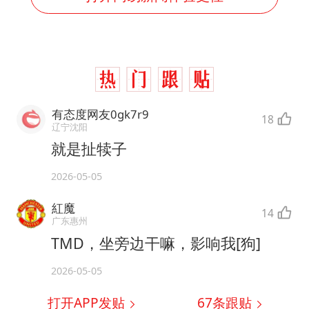
有态度网友0gk7r9
18
辽宁沈阳
就是扯犊子
2026-05-05
紅魔
14
广东惠州
TMD，坐旁边干嘛，影响我[狗]
2026-05-05
打开APP发贴
67
条跟贴