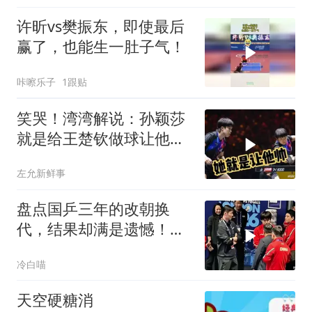
许昕vs樊振东，即使最后
赢了，也能生一肚子气！
咔嚓乐子
1跟贴
笑哭！湾湾解说：孙颖莎
就是给王楚钦做球让他帅
的，雨果没办法诶
左允新鲜事
盘点国乒三年的改朝换
代，结果却满是遗憾！，
有的累了，有的走了
冷白喵
天空硬糖消