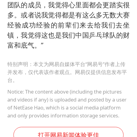
团队的成员，我觉得心里面都会更踏实很
多。或者说我觉得都是有这么多无数大赛
经验成功经验的前辈们来去给我们去坐
镇，我觉得这也是我们中国乒乓球队的财
富和底气。”
特别声明：本文为网易自媒体平台“网易号”作者上传
并发布，仅代表该作者观点。网易仅提供信息发布平
台。
Notice: The content above (including the pictures
and videos if any) is uploaded and posted by a user
of NetEase Hao, which is a social media platform
and only provides information storage services.
打开网易新闻体验更佳