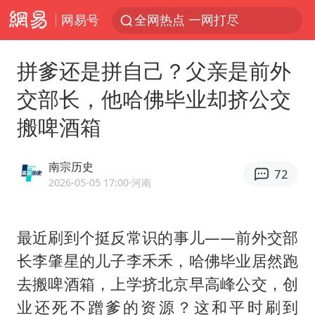
网易号
全网热点 一网打尽
拼爹还是拼自己？父亲是前外
交部长，他哈佛毕业却挤公交
搬啤酒箱
南宗历史
72
2026-05-05 17:00
·河南
最近刷到个挺反常识的事儿——前外交部
长
李肇星
的儿子李禾禾，哈佛毕业居然跑
去搬啤酒箱，上学挤北京早高峰公交，创
业还死不蹭爹的资源？这和平时刷到