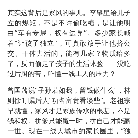
其实这背后是家风的事儿。李肇星给儿子
立的规矩，不是不许偷吃糖，是让他明
白“车有专属，权有边界”。多少家长喊
着“让孩子独立”，可真敢放手让他挤公
交、干体力活的，能有几家？物质给多
了，反而偷走了孩子的生活体验——没吃
过后厨的苦，咋懂一线工人的压力？
曾国藩说“子孙若如我，留钱做什么”，林
则徐叮嘱后人“功名富贵看淡些”。老祖宗
早就懂，家风才是家族传承的根基，不是
钱和权。拼爹只能赢一时，拼自己才能赢
一世。现在一线大城市的家长圈里，“独