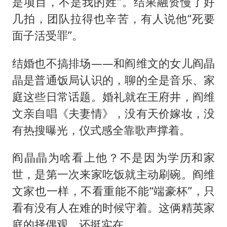
是项目，不是我的姓”。结果融资慢了好
几拍，团队拉得也辛苦，有人说他“死要
面子活受罪”。
结婚也不搞排场——和阎维文的女儿阎晶
晶是普通饭局认识的，聊的全是音乐、家
庭这些日常话题。婚礼就在王府井，阎维
文亲自唱《夫妻情》，没有天价嫁妆，没
有热搜曝光，仪式感全靠歌声撑着。
阎晶晶为啥看上他？不是因为学历和家
世，是第一次来家吃饭就主动刷碗。阎维
文家也一样，不看重能不能“端豪杯”，只
看有没有人在难的时候守着。这俩精英家
庭的择偶观，还挺实在。