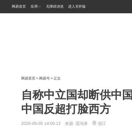
网易首页
应用
无障碍浏览
进入关怀版
网易首页
>
网易号
> 正文
自称中立国却断供中
中国反超打脸西方
2026-05-05 14:00:12 来源:
混沌录
浙江