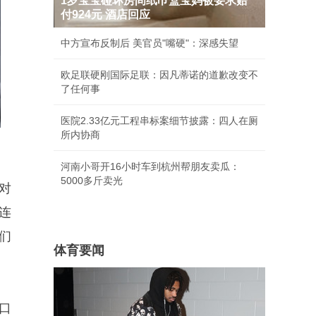
1岁宝宝碰坏房间纸巾盒宝妈被要求赔
付924元 酒店回应
中方宣布反制后 美官员"嘴硬"：深感失望
欧足联硬刚国际足联：因凡蒂诺的道歉改变不
了任何事
医院2.33亿元工程串标案细节披露：四人在厕
所内协商
河南小哥开16小时车到杭州帮朋友卖瓜：
5000多斤卖光
对
连
们
体育要闻
口