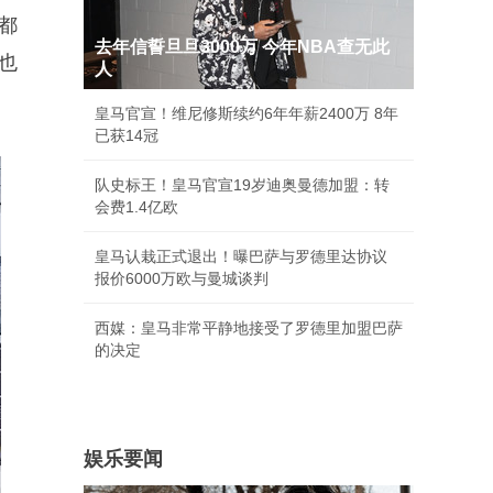
都
去年信誓旦旦3000万 今年NBA查无此
也
人
皇马官宣！维尼修斯续约6年年薪2400万 8年
已获14冠
队史标王！皇马官宣19岁迪奥曼德加盟：转
会费1.4亿欧
皇马认栽正式退出！曝巴萨与罗德里达协议
报价6000万欧与曼城谈判
西媒：皇马非常平静地接受了罗德里加盟巴萨
的决定
娱乐要闻