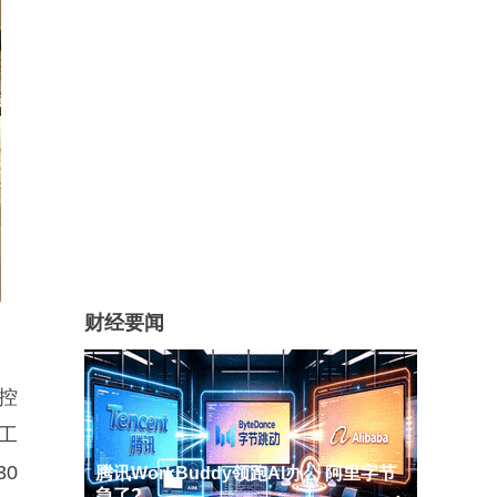
财经要闻
数控
工
0
腾讯WorkBuddy领跑AI办公 阿里字节
急了?