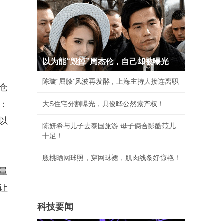
以为能“毁掉”周杰伦，自己却被曝光
陈璇“屈膝”风波再发酵，上海主持人接连离职
仓
：
大S住宅分割曝光，具俊晔公然索产权！
以
陈妍希与儿子去泰国旅游 母子俩合影酷范儿
十足！
殷桃晒网球照，穿网球裙，肌肉线条好惊艳！
量
让
科技要闻