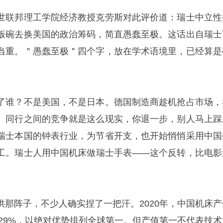
世联邦理工学院经济教授克劳斯对此评价道：瑞士中立性
饭碗去换美国的政治筹码，简直愚蠢至极。这话出自瑞士
当重。＂愚蠢至极＂四个字，放在学术语境里，已经算是
了谁？不是美国，不是日本。德国制造商趁机抢占市场，
。同行之间的竞争就是这么现实，你退一步，别人马上踩
瑞士本国的钟表行业，为节省开支，也开始悄悄采用中国
工。瑞士人用中国机床做瑞士手表——这个反转，比电影
供那阵子，不少人确实捏了一把汗。2020年，中国机床产
球29%，以绝对优势排列全球第一。但产值第一不代表技术