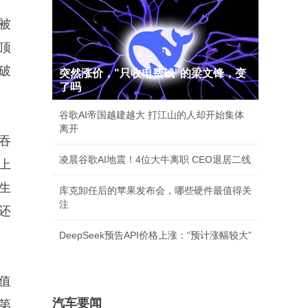
被
顶
破
突然涨价，"只收电费钱"的梁文锋，变
了吗
谷歌AI帝国越建越大 打江山的人却开始集体
离开
吞
凌晨谷歌AI地震！4位大牛离职 CEO退居二线
上
生
库克卸任后的苹果发布会，哪些硬件最值得关
注
还
DeepSeek预告API价格上涨：“预计涨幅较大”
值
汽车要闻
第