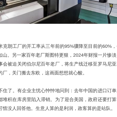
米克朗工厂的开工率从三年前的95%骤降至目前的60%，
如山。另一家百年老厂斯图特更狠，2024年财报一片惨淡
董事会被迫关闭伯尔尼百年老厂，将生产线迁移至罗马尼亚
的厂，关门搬去东欧，这画面想想就心酸。
不住了。有企业主忧心忡忡地问到：去年中国的进口订单
却都堆积在库房里陷入滞销。为了迎合美国，政府还要打算
可惜没人回答他。生意人算的是利润，政客算的是站队。