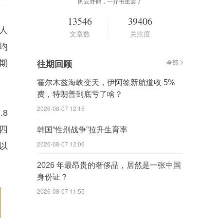
闲云野鹤，一介书生罢了
13546
39406
人
文章数
关注度
均
期
往期回顾
全部
霍尔木兹海峡变天，伊阿签新航道收 5%
费，特朗普到底亏了啥？
2026-08-07 12:16
8
四
韩国“性别战争”拉升生育率
2026-08-07 12:06
以
2026 年最昂贵的奢侈品，居然是一张中国
身份证？
2026-08-07 11:55