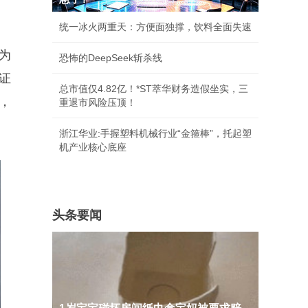
统一冰火两重天：方便面独撑，饮料全面失速
为
恐怖的DeepSeek斩杀线
证
总市值仅4.82亿！*ST萃华财务造假坐实，三
，
重退市风险压顶！
浙江华业:手握塑料机械行业“金箍棒”，托起塑
机产业核心底座
头条要闻