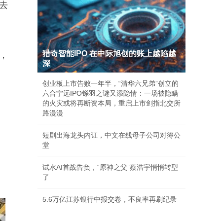
去
猎奇智能IPO 在中际旭创的账上越陷越
，
深
创业板上市告败一年半，“清华六兄弟”创立的
六合宁远IPO铩羽之谜又添隐情：一场被隐瞒
的火灾或将再断资本局，重启上市剑指北交所
路漫漫
短剧出海龙头内讧，中文在线母子公司对簿公
堂
试水AI首战告负，“原神之父”蔡浩宇悄悄转型
了
5.6万亿江苏银行中报交卷，不良率再刷纪录