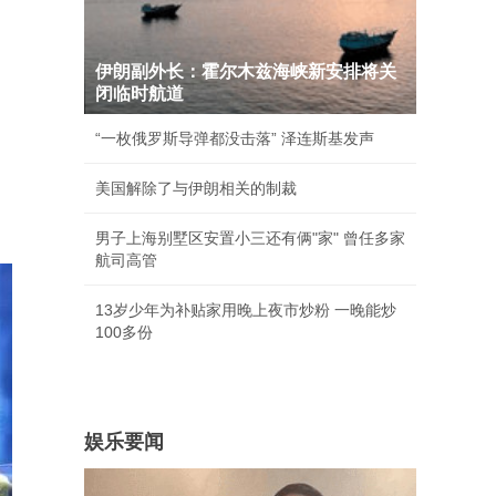
伊朗副外长：霍尔木兹海峡新安排将关
闭临时航道
“一枚俄罗斯导弹都没击落” 泽连斯基发声
美国解除了与伊朗相关的制裁
。
男子上海别墅区安置小三还有俩"家" 曾任多家
航司高管
13岁少年为补贴家用晚上夜市炒粉 一晚能炒
100多份
娱乐要闻