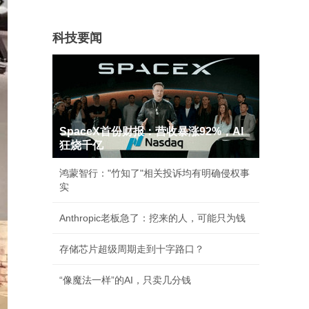
科技要闻
SpaceX首份财报：营收暴涨92%，AI
狂烧千亿
鸿蒙智行："竹知了"相关投诉均有明确侵权事
实
Anthropic老板急了：挖来的人，可能只为钱
存储芯片超级周期走到十字路口？
“像魔法一样”的AI，只卖几分钱