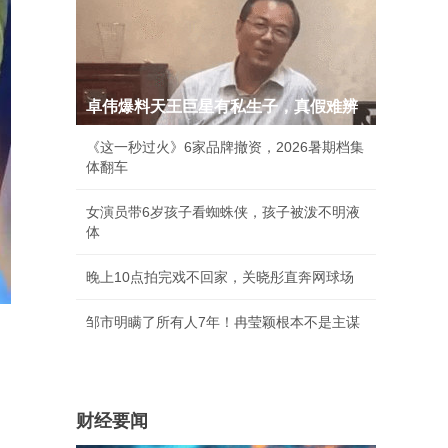
卓伟爆料天王巨星有私生子，真假难辨
《这一秒过火》6家品牌撤资，2026暑期档集
体翻车
女演员带6岁孩子看蜘蛛侠，孩子被泼不明液
体
晚上10点拍完戏不回家，关晓彤直奔网球场
邹市明瞒了所有人7年！冉莹颖根本不是主谋
财经要闻