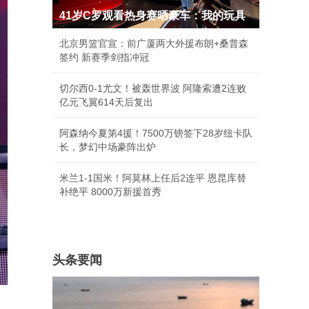
41岁C罗观看热身赛晒豪车：我的玩具
北京男篮官宣：前广厦两大外援布朗+桑普森
签约 新赛季剑指冲冠
切尔西0-1尤文！被轰世界波 阿隆索遭2连败
亿元飞翼614天后复出
阿森纳今夏第4援！7500万镑签下28岁纽卡队
长，梦幻中场豪阵出炉
米兰1-1国米！阿莫林上任后2连平 恩昆库替
补绝平 8000万新援首秀
头条要闻