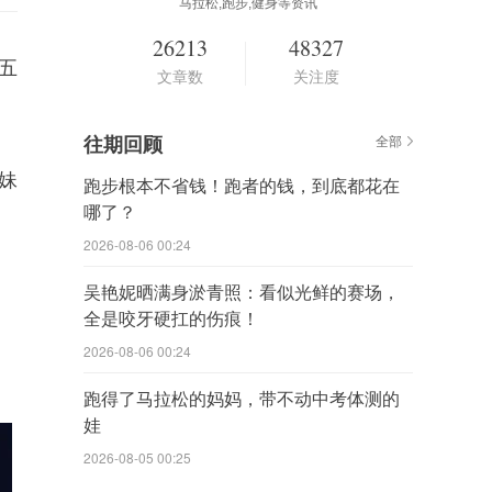
马拉松,跑步,健身等资讯
26213
48327
五
文章数
关注度
往期回顾
全部
妹
跑步根本不省钱！跑者的钱，到底都花在
哪了？
2026-08-06 00:24
吴艳妮晒满身淤青照：看似光鲜的赛场，
全是咬牙硬扛的伤痕！
2026-08-06 00:24
跑得了马拉松的妈妈，带不动中考体测的
娃
2026-08-05 00:25