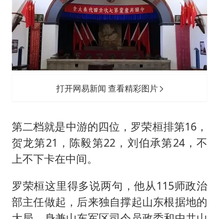
打开网易新闻 查看精彩图片
第二档就是中游的四位，
罗荣桓
排第16，
贺龙第21，陈毅第22，
刘伯承
第24，不
上不下卡在中间。
罗荣桓这里得多说两句，他从115师政治
部主任做起，后来独自撑起山东根据地的
大局，身兼山东军区司令员政委和中共山