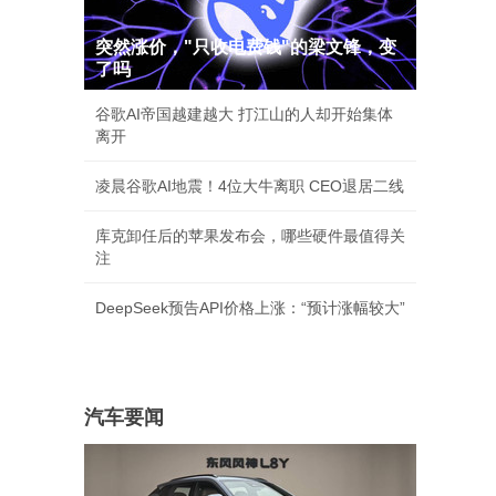
突然涨价，"只收电费钱"的梁文锋，变
了吗
谷歌AI帝国越建越大 打江山的人却开始集体
离开
凌晨谷歌AI地震！4位大牛离职 CEO退居二线
库克卸任后的苹果发布会，哪些硬件最值得关
注
DeepSeek预告API价格上涨：“预计涨幅较大”
汽车要闻