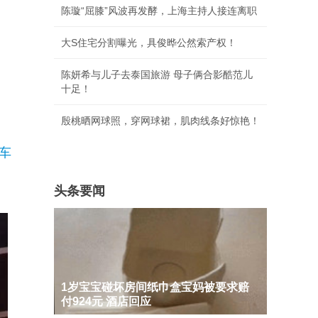
陈璇“屈膝”风波再发酵，上海主持人接连离职
大S住宅分割曝光，具俊晔公然索产权！
陈妍希与儿子去泰国旅游 母子俩合影酷范儿
十足！
殷桃晒网球照，穿网球裙，肌肉线条好惊艳！
车
头条要闻
1岁宝宝碰坏房间纸巾盒宝妈被要求赔
付924元 酒店回应