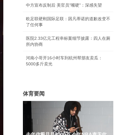
中方宣布反制后 美官员"嘴硬"：深感失望
欧足联硬刚国际足联：因凡蒂诺的道歉改变不
了任何事
医院2.33亿元工程串标案细节披露：四人在厕
所内协商
河南小哥开16小时车到杭州帮朋友卖瓜：
5000多斤卖光
体育要闻
去年信誓旦旦3000万 今年NBA查无此