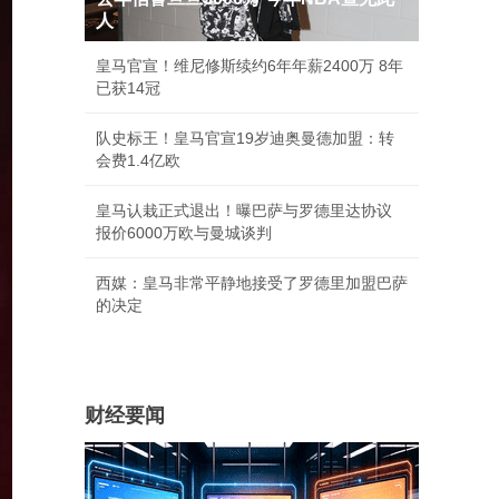
人
皇马官宣！维尼修斯续约6年年薪2400万 8年
已获14冠
队史标王！皇马官宣19岁迪奥曼德加盟：转
会费1.4亿欧
皇马认栽正式退出！曝巴萨与罗德里达协议
报价6000万欧与曼城谈判
西媒：皇马非常平静地接受了罗德里加盟巴萨
的决定
财经要闻