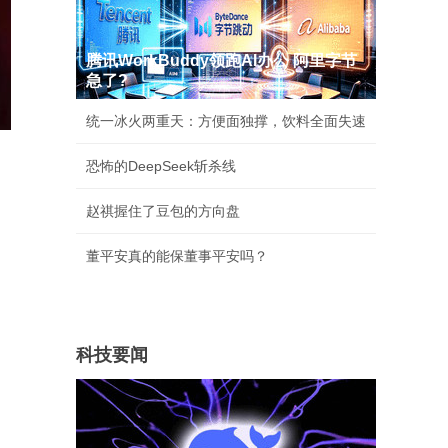
腾讯WorkBuddy领跑AI办公 阿里字节
急了?
统一冰火两重天：方便面独撑，饮料全面失速
恐怖的DeepSeek斩杀线
赵祺握住了豆包的方向盘
。
董平安真的能保董事平安吗？
科技要闻