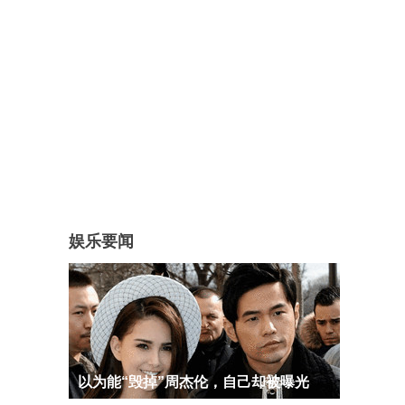
娱乐要闻
以为能“毁掉”周杰伦，自己却被曝光