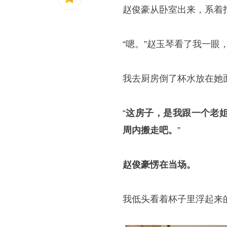
赵俊豪从卧室出来，系着扣
“嗯。”赵玉琴看了我一眼
我去厨房倒了杯水放在她
“
这房子，是我跟一个老
周内搬走吧。
”
赵俊豪愣在当场。
我低头看着杯子里浮起来