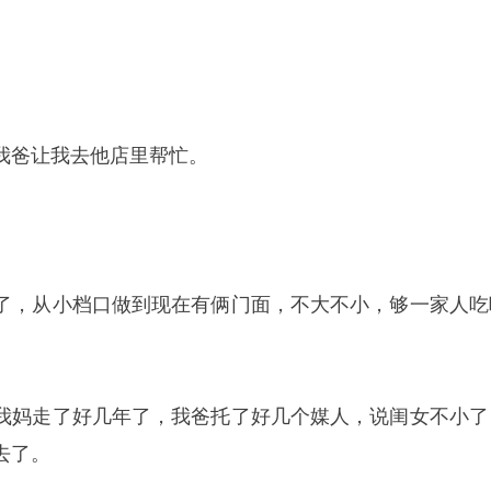
。
我爸让我去他店里帮忙。
。
了，从小档口做到现在有俩门面，不大不小，够一家人吃
我妈走了好几年了，我爸托了好几个媒人，说闺女不小了
去了。