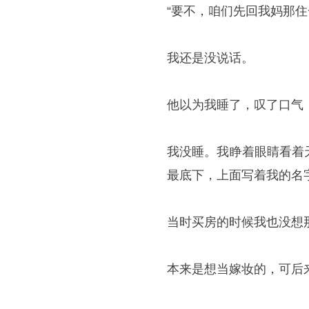
“要不，咱们先回我妈那住
我还是没说话。
他以为我睡了，叹了口气
我没睡。我睁着眼睛看着
最底下，上面写着我的名
当时买房的时候我也没想
本来是想当嫁妆的，可后