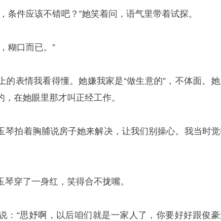
的，条件应该不错吧？”她笑着问，语气里带着试探。
，糊口而已。”
上的表情我看得懂。她嫌我家是“做生意的”，不体面。她
的，在她眼里那才叫正经工作。
玉琴拍着胸脯说房子她来解决，让我们别操心。我当时觉
。
玉琴穿了一身红，笑得合不拢嘴。
说：“思妤啊，以后咱们就是一家人了，你要好好跟俊豪