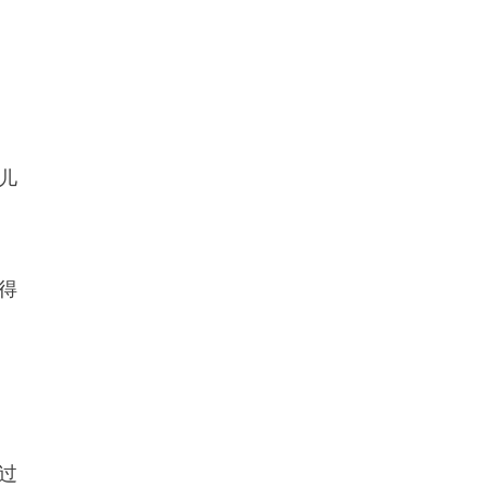
儿
得
过