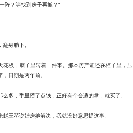
一阵？等找到房子再搬？”
，翻身躺下。
天花板，脑子里转着一件事。那本房产证还在柜子里，压
字，日期是两年前。
那么多，手里攒了点钱，正好有个合适的盘，就买了。
来赵玉琴说婚房她解决，我就没好意思提这事。