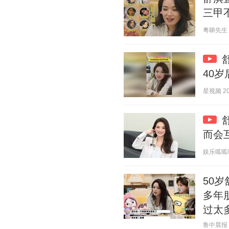
三甲
粤睇先生 20
40
星视频 202
而会
娱乐呱呱哒 2
50
多年
过太
鲁中晨报 20