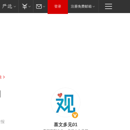
登录
注册免费邮箱
驻
助
举报
喜文多见01