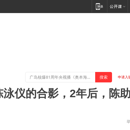
申请入
理陈泳仪的合影，2年后，陈