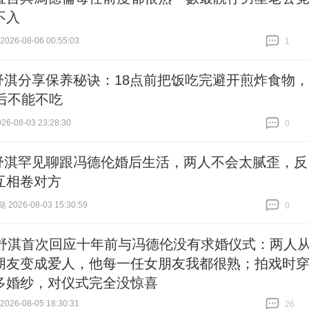
不入
26-08-06 00:55:03
1
跟贴
1
舒淇分享保养秘诀：18点前把饭吃完避开煎炸食物，
岁后不能不吃
6-08-03 23:28:30
0
跟贴
0
舒淇罕见聊跟冯德伦婚后生活，两人不会太腻歪，反
互相卷对方
026-08-03 15:30:59
0
跟贴
0
岁舒淇首次回应十年前与冯德伦没有求婚仪式：两人
朋友变成爱人，他每一任女朋友我都很熟；拍戏时
多婚纱，对仪式完全没惊喜
26-08-05 18:30:31
26