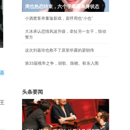
周也热恋结束，六个字暴露单身状态
小酒窝客串董璇新戏，直呼周也“小也”
大冰承认恋情风波升级，牵扯另一女子，惊动
警方
这次刘嘉玲也救不了原形毕露的梁朝伟
第33届视帝之争，胡歌、陈晓、靳东入围
基
头条要闻
王