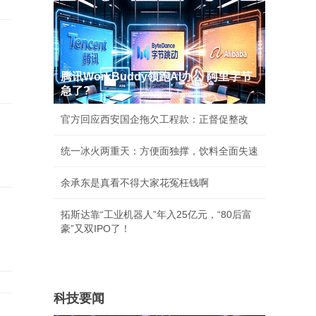
腾讯WorkBuddy领跑AI办公 阿里字节
急了?
官方回应西安国企拖欠工程款：正督促整改
统一冰火两重天：方便面独撑，饮料全面失速
余承东是真看不得大家花冤枉钱啊
拓斯达靠“工业机器人”年入25亿元，“80后富
豪”又双IPO了！
科技要闻
竟