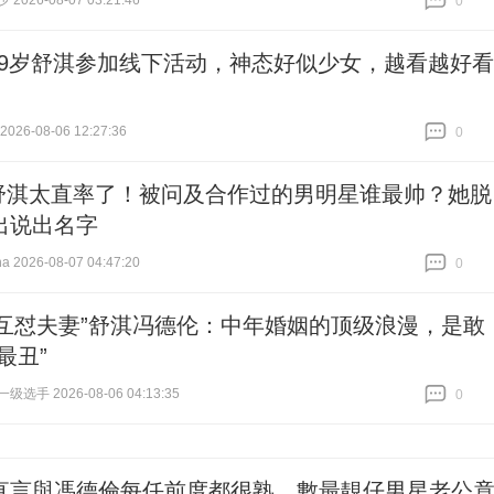
026-08-07 03:21:46
0
跟贴
0
49岁舒淇参加线下活动，神态好似少女，越看越好看
26-08-06 12:27:36
0
跟贴
0
舒淇太直率了！被问及合作过的男明星谁最帅？她脱
出说出名字
 2026-08-07 04:47:20
0
跟贴
0
“互怼夫妻”舒淇冯德伦：中年婚姻的顶级浪漫，是敢
最丑”
选手 2026-08-06 04:13:35
0
跟贴
0
直言與馮德倫每任前度都很熟 數最靚仔男星老公