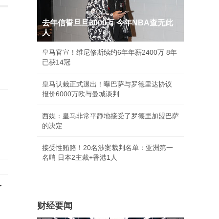
去年信誓旦旦3000万 今年NBA查无此
人
皇马官宣！维尼修斯续约6年年薪2400万 8年
已获14冠
皇马认栽正式退出！曝巴萨与罗德里达协议
报价6000万欧与曼城谈判
西媒：皇马非常平静地接受了罗德里加盟巴萨
己
的决定
接受性贿赂！20名涉案裁判名单：亚洲第一
名哨 日本2主裁+香港1人
了
财经要闻