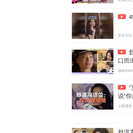
记得的太少 2
安全与法 20
口而
涵奈Kanna
说“你
上班摸鱼一级
舒淇