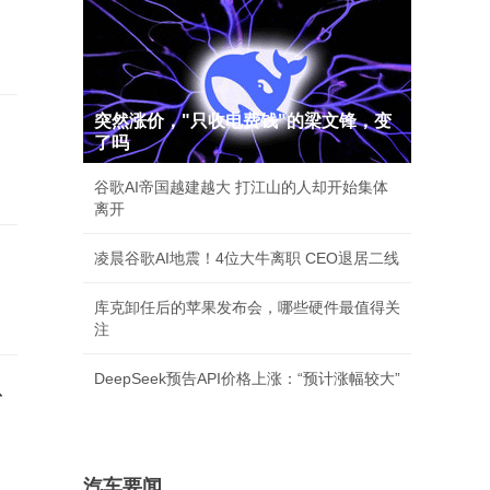
突然涨价，"只收电费钱"的梁文锋，变
了吗
谷歌AI帝国越建越大 打江山的人却开始集体
离开
凌晨谷歌AI地震！4位大牛离职 CEO退居二线
库克卸任后的苹果发布会，哪些硬件最值得关
注
DeepSeek预告API价格上涨：“预计涨幅较大”
从
穿
汽车要闻