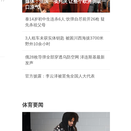
媒体：法国一项判决 让整个欧洲倒吸一
口凉气
泰14岁初中生连杀6人:饮弹自尽前开26枪 疑
先杀祖父母
3人租车未获实体钥匙 被困川西海拔3700米
野外10余小时
俄28枚导弹全部穿透乌防空网 泽连斯基最新
发声
官方披露：李云泽被罢免全国人大代表
体育要闻