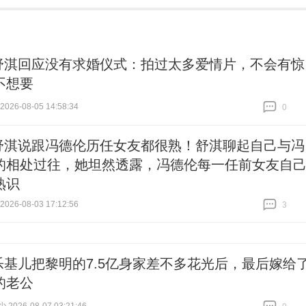
舒淇回应没有求婚仪式：拍过太多爱情片，不会有惊
不想要
26-08-05 14:58:34
0
跟贴
0
舒淇说跟冯德伦历任女友都很熟！舒淇聊起自己与冯
的相处过往，她坦然透露，冯德伦每一任前女友自
熟识
26-08-03 17:12:56
3
跟贴
3
乐基儿把黎明的7.5亿身家差不多花光后，最后嫁给
的老公