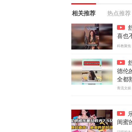
相关推荐
热点推荐
喜也
科教聚焦 20
德伦
全都
青流文娱 20
闺蜜