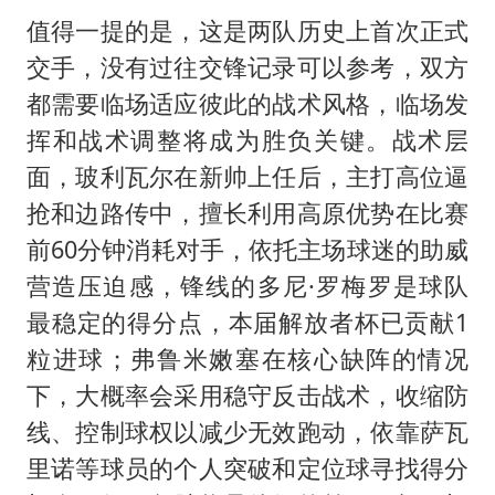
值得一提的是，这是两队历史上首次正式
交手，没有过往交锋记录可以参考，双方
都需要临场适应彼此的战术风格，临场发
挥和战术调整将成为胜负关键。战术层
面，玻利瓦尔在新帅上任后，主打高位逼
抢和边路传中，擅长利用高原优势在比赛
前60分钟消耗对手，依托主场球迷的助威
营造压迫感，锋线的多尼·罗梅罗是球队
最稳定的得分点，本届解放者杯已贡献1
粒进球；弗鲁米嫩塞在核心缺阵的情况
下，大概率会采用稳守反击战术，收缩防
线、控制球权以减少无效跑动，依靠萨瓦
里诺等球员的个人突破和定位球寻找得分