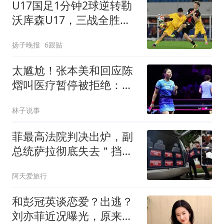
U17国足1分钟2球逆转勒
沃库森U17，三战全胜！
赵松源替补登场传射建功
扬子晚报
6跟贴
太尴尬！张本美和回应陈
熠叫医疗暂停被拒绝：已
经习惯比赛中断
林子说事
菲最高法院判决出炉，副
总统萨拉彻底失去＂挡箭
牌＂
阿天爱旅行
和彭冠英谈恋爱？出逃？
刘亦菲近况曝光，原来她