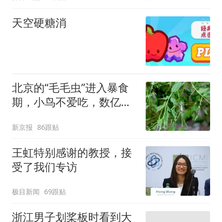
天空硬糖消
北京的“毛毛虫”进入暴食
期，小鸟不爱吃，数亿头
小蜂迎战
新京报
86跟贴
王虹特别感谢的教授，接
受了我们专访
极目新闻
69跟贴
浙江男子划桨板时看到大