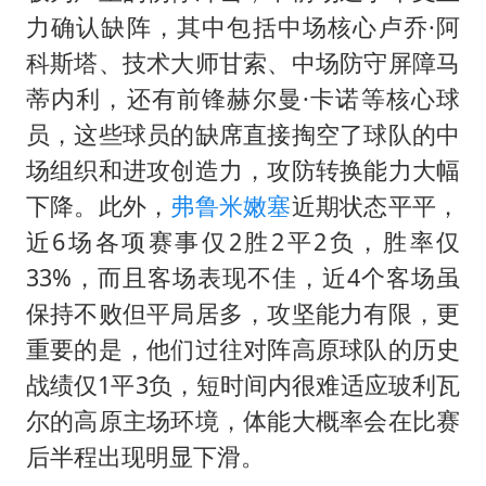
力确认缺阵，其中包括中场核心卢乔·阿
科斯塔、技术大师甘索、中场防守屏障马
蒂内利，还有前锋赫尔曼·卡诺等核心球
员，这些球员的缺席直接掏空了球队的中
场组织和进攻创造力，攻防转换能力大幅
下降。此外，
弗鲁米嫩塞
近期状态平平，
近6场各项赛事仅2胜2平2负，胜率仅
33%，而且客场表现不佳，近4个客场虽
保持不败但平局居多，攻坚能力有限，更
重要的是，他们过往对阵高原球队的历史
战绩仅1平3负，短时间内很难适应玻利瓦
尔的高原主场环境，体能大概率会在比赛
后半程出现明显下滑。