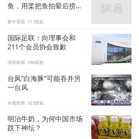
鱼，用桨把鱼拍晕后捞
起；当事人：鱼重7斤6
鲁中晨报
117跟贴
两，做成红烧辣子鱼块，
味道很好
国际足联：向理事会和
211个会员协会致歉
澎湃新闻
396跟贴
台风“白海豚”可能吞并另
一台风
央视新闻
323跟贴
明治牛奶，为何中国市场
跌下神坛？