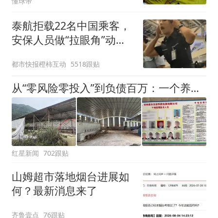
懂球帝
泰航拒载22名中国乘客，
安保人员做“拉眼角”动
作，泰国机场最新回应：
都市快报橙柿互动
5518跟贴
拒绝登机决定由航司作
出；亲历者：曾承诺免费
从“零风险零投入”到负债百万：一个养牛项目崩盘后，谁该为农户的贷款买单丨红星调查
改签但没兑现
红星新闻
702跟贴
山姆超市落地烟台进展如
何？最新消息来了
齐鲁壹点
76跟贴