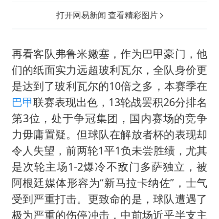
打开网易新闻 查看精彩图片
再看客队弗鲁米嫩塞，作为巴甲豪门，他
们的纸面实力远超玻利瓦尔，全队身价更
是达到了玻利瓦尔的10倍之多，本赛季在
巴甲
联赛表现出色，13轮战罢积26分排名
第3位，处于争冠集团，国内赛场的竞争
力毋庸置疑。但球队在解放者杯的表现却
令人失望，前两轮1平1负未尝胜绩，尤其
是次轮主场1-2爆冷不敌门多萨独立，被
阿根廷媒体形容为“新马拉卡纳佐”，士气
受到严重打击。更致命的是，球队遭遇了
极为严重的伤停冲击，中前场近乎半支主