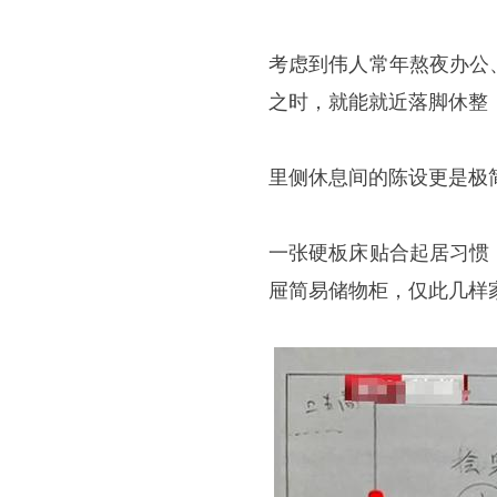
考虑到伟人常年熬夜办公
之时，就能就近落脚休整
里侧休息间的陈设更是极
一张硬板床贴合起居习惯
屉简易储物柜，仅此几样