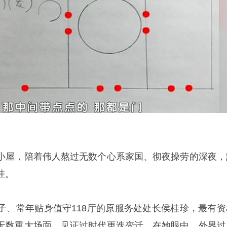
小屋，陪着伟人熬过无数个心系家国、彻夜操劳的深夜，
挂。
子、常年贴身值守118厅的原服务处处长侯桂珍，最有资
无数重大场面，见证过时代更迭变迁，在她眼中，外界过