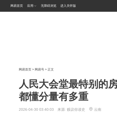
网易首页
应用
无障碍浏览
进入关怀版
网易首页
>
网易号
> 正文
人民大会堂最特别的
都懂分量有多重
2026-04-30 03:40:03 来源:
贱议你读史
云南