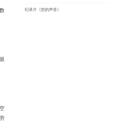
纪录片《您的声音》
数
眼
空
劳