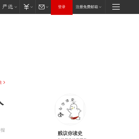
登录
注册免费邮箱
驻
人
举报
贱议你读史