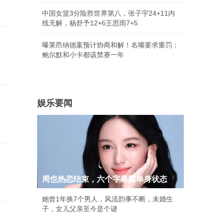
中国女篮3分险胜世界第八，张子宇24+11内
线无解，杨舒予12+6王思雨7+5
曝莱昂纳德案预计协商和解！名嘴要求重罚：
鲍尔默和小卡都该禁赛一年
娱乐要闻
周也热恋结束，六个字暴露单身状态
她曾1年换7个男人，风流韵事不断，未婚生
子，女儿父亲至今是个谜