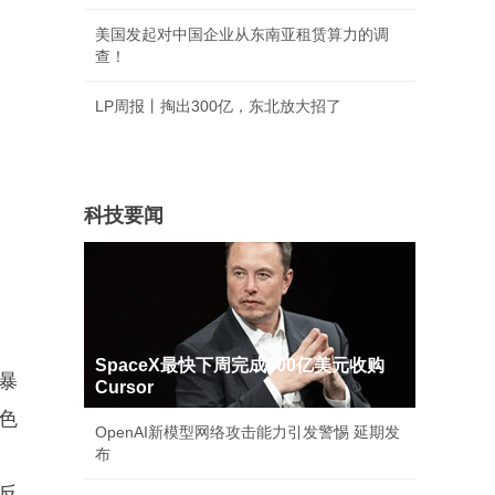
美国发起对中国企业从东南亚租赁算力的调
查！
LP周报丨掏出300亿，东北放大招了
科技要闻
SpaceX最快下周完成600亿美元收购
暴
Cursor
色
OpenAI新模型网络攻击能力引发警惕 延期发
布
反