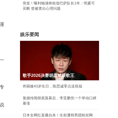
突发！曝利物浦将租借巴萨队长1年：明夏可
买断 曾被查出心理问题
漫
娱乐要闻
。
一
歌手2026决赛胡彦斌获歌王
佟丽娅43岁生日，陈思诚零点送祝福
专
复婚传闻彻底落幕后，李亚鹏凭一个举动口碑
暴涨
说
日本女网红直播自杀！生前遭韩男团粉丝网