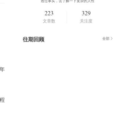
透过事实，去了解一下复杂的人性
223
329
文章数
关注度
往期回顾
全部
年
程