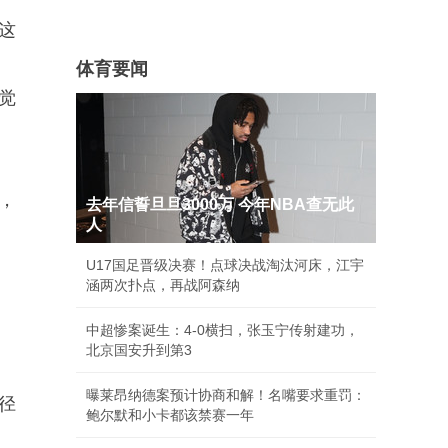
这
体育要闻
觉
，
去年信誓旦旦3000万 今年NBA查无此
人
U17国足晋级决赛！点球决战淘汰河床，江宇
涵两次扑点，再战阿森纳
中超惨案诞生：4-0横扫，张玉宁传射建功，
。
北京国安升到第3
曝莱昂纳德案预计协商和解！名嘴要求重罚：
径
鲍尔默和小卡都该禁赛一年