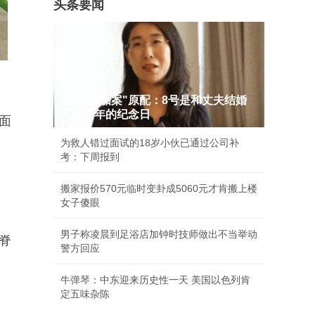
头条要闻
"婚外胚胎案"原配：8号是和丈夫结婚
二十周年的纪念日
面
为救人错过面试的18岁小伙已通过公司补
考：下周报到
搬家报价570元临时变卦成5060元才肯搬上楼
女子傻眼
男子称凌晨到足浴店加钟时技师做出不当举动
脊
警方回应
牛弹琴：中东迎来历史性一天 美国以色列肯
定五味杂陈