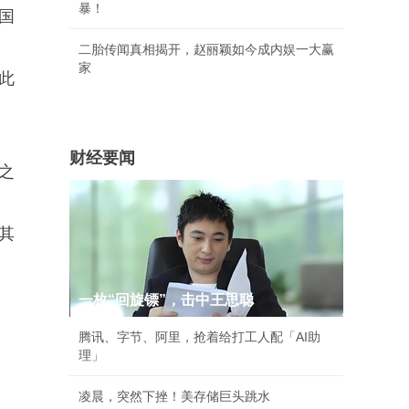
暴！
国
二胎传闻真相揭开，赵丽颖如今成内娱一大赢
家
此
财经要闻
之
其
一枚“回旋镖”，击中王思聪
腾讯、字节、阿里，抢着给打工人配「AI助
理」
凌晨，突然下挫！美存储巨头跳水