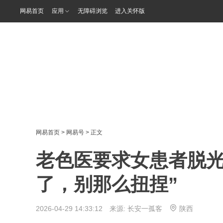
网易首页
应用
无障碍浏览
进入关怀版
网易首页
>
网易号
> 正文
老色医要求女患者脱光
了，别那么扭捏”
2026-04-29 14:33:12 来源:
长安一孤客
陕西