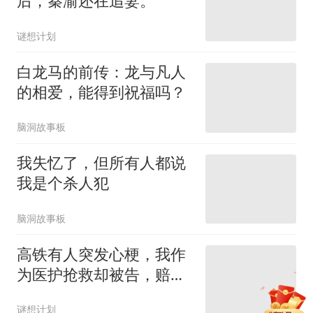
后，秦渝还在追妻。
谜想计划
白龙马的前传：龙与凡人
的相爱，能得到祝福吗？
脑洞故事板
我失忆了，但所有人都说
我是个杀人犯
脑洞故事板
高铁有人突发心梗，我作
为医护抢救却被告，赔偿
二十万？
分享单篇
佣金6元
谜想计划