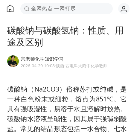
全网热点 一网打尽
碳酸钠与碳酸氢钠：性质、用
途及区别
宗老师化学知识学习
2026-04-29 10:08
·陕西
·西电科大附中化学教师
碳酸钠（Na2CO3）俗称苏打或纯碱，是
一种白色粉末或细粒，熔点为851℃。它
具有强吸湿性，易溶于水且溶解时放热。
碳酸钠水溶液呈碱性，因其属于强碱弱酸
盐。常见的结晶形态包括一水合物、七水