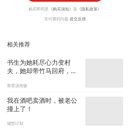
购买即同意
《购买须知》
及
《隐私政策》
支付遇到问题
提交反馈
相关推荐
书生为她耗尽心力变村
夫，她却带竹马回府，得
知他成名后疯了
星星汤泡饭
我在酒吧卖酒时，被老公
撞上了！
谜想计划