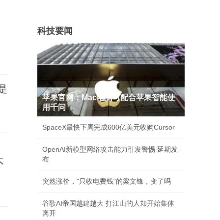
科技要闻
是
苹果官网：Mac电脑可配合苹果智能使
用千问
SpaceX最快下周完成600亿美元收购Cursor
OpenAI新模型网络攻击能力引发警惕 延期发
布
不
突然涨价，"只收电费钱"的梁文锋，变了吗
谷歌AI帝国越建越大 打江山的人却开始集体
离开