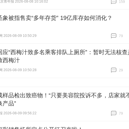
青年报 2026-08-08 10:16:02
159
跟贴
159
圣象被指售卖“多年存货” 19亿库存如何消化？
026-08-09 10:50:29
79
跟贴
79
回应“西梅汁致多名乘客排队上厕所”：暂时无法核查
放西梅汁
026-08-09 10:50:28
29
跟贴
29
成样品检出致癌物！“只要美容院投诉不多，店家就
换产品”
026-08-09 09:56:22
79
跟贴
79