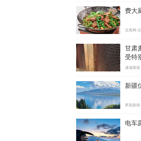
费大
北青网-北京
甘肃
受特
潇湘晨报 20
新疆
界面新闻 20
电车