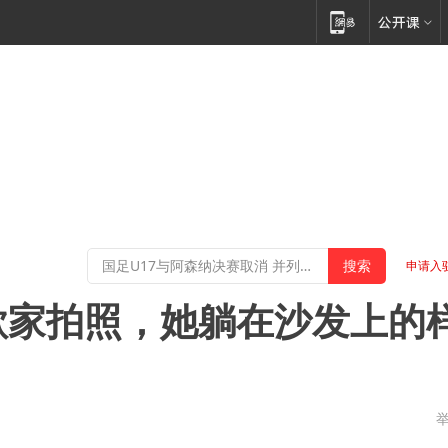
申请入
歌家拍照，她躺在沙发上的