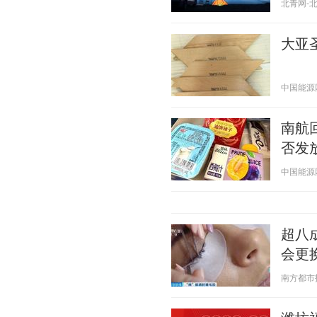
北青网-北京
大亚
中国能源网 2
南航
否发
中国能源网 2
超八
会更
南方都市报 2