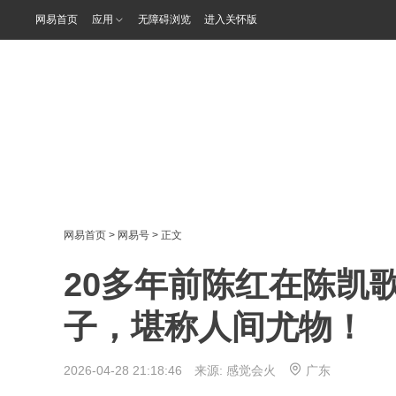
网易首页
应用
无障碍浏览
进入关怀版
网易首页
>
网易号
> 正文
20多年前陈红在陈凯
子，堪称人间尤物！
2026-04-28 21:18:46 来源:
感觉会火
广东