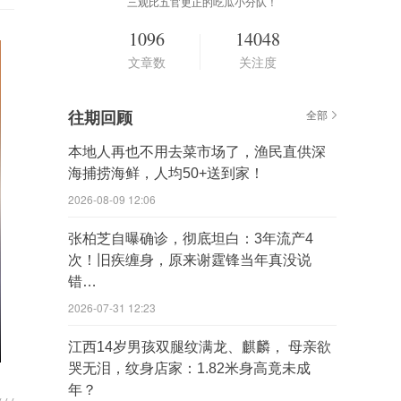
三观比五官更正的吃瓜小分队！
1096
14048
文章数
关注度
往期回顾
全部
本地人再也不用去菜市场了，渔民直供深
海捕捞海鲜，人均50+送到家！
2026-08-09 12:06
张柏芝自曝确诊，彻底坦白：3年流产4
次！旧疾缠身，原来谢霆锋当年真没说
错…
2026-07-31 12:23
江西14岁男孩双腿纹满龙、麒麟， 母亲欲
哭无泪，纹身店家：1.82米身高竟未成
年？