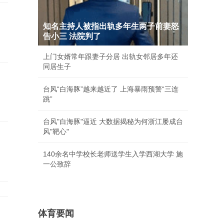
知名主持人被指出轨多年生两子前妻怒
告小三 法院判了
上门女婿常年跟妻子分居 出轨女邻居多年还
同居生子
台风“白海豚”越来越近了 上海暴雨预警“三连
跳”
台风"白海豚"逼近 大数据揭秘为何浙江屡成台
风"靶心"
140余名中学校长老师送学生入学西湖大学 施
一公致辞
体育要闻