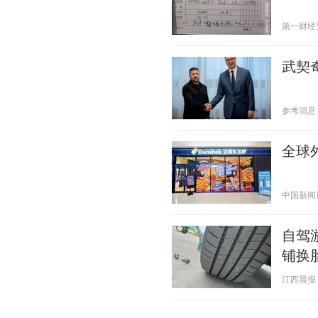
第一财经资讯
武契
参考消息 20
全球
中国新闻周刊
自驾
铺换
江西晨报 20