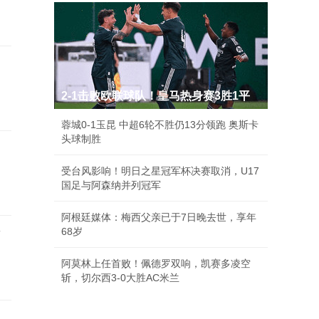
2-1击败欧联球队！皇马热身赛3胜1平
蓉城0-1玉昆 中超6轮不胜仍13分领跑 奥斯卡
头球制胜
受台风影响！明日之星冠军杯决赛取消，U17
国足与阿森纳并列冠军
阿根廷媒体：梅西父亲已于7日晚去世，享年
68岁
店
阿莫林上任首败！佩德罗双响，凯赛多凌空
斩，切尔西3-0大胜AC米兰