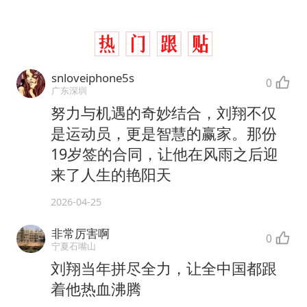
snloveiphone5s
0
广东深圳
努力与机遇的奇妙结合，刘翔不仅
是运动员，更是智慧的赢家。那份
19岁签的合同，让他在风雨之后迎
来了人生的艳阳天
2026-04-25
非常厉害啊
0
宁夏石嘴山
刘翔当年拼尽全力，让全中国都跟
着他热血沸腾