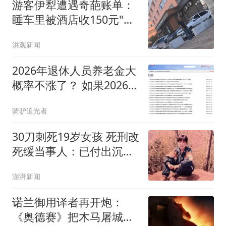
游客伊犁遭遇奇葩账单：
睡车里被酒店收150元"住
宿费"
洪观新闻
2026年退休人员养老金大
概率不涨了？ 如果2026年
养老金真的不涨了，那明
骑驴追光者
年呢？
30刀刺死19岁女孩 死刑改
死缓当事人：已付出沉重
代价
澎湃新闻
诺兰御用译者再开炮：
《奥德赛》把木马屠城拍