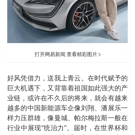
打开网易新闻 查看精彩图片
好风凭借力，送我上青云。在时代赋予的
巨大机遇下，又背靠着祖国如此强大的产
业链，或许在不久后的将来，就会有越来
越多的中国新能源车企像刘翔、潘展乐一
样力压群雄，像曼城、帕尔梅拉斯一般在
行业中展现“统治力”。届时，在世界杯和