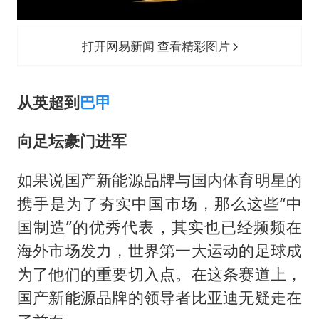
打开网易新闻 查看精彩图片
从英超到
巴甲
向足坛豪门进军
如果说国产新能源品牌与国内体育明星的
携手是为了夯实中国市场，那么这些“中
国制造”的优秀代表，其实也已经频频在
海外市场发力，世界第一大运动的足球成
为了他们的重要切入点。在这条赛道上，
国产新能源品牌的领导者比亚迪无疑走在