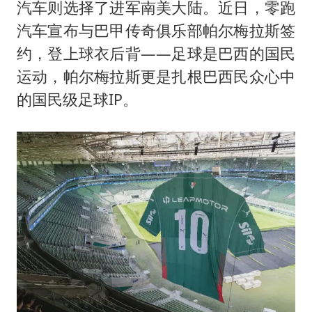
汽车则选择了进军南美大陆。近日，零跑
汽车宣布与巴甲传奇俱乐部帕尔梅拉斯签
约，登上球衣后背——足球是巴西的国民
运动，帕尔梅拉斯更是扎根巴西民众心中
的国民级足球IP。