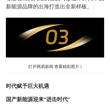
新能源品牌的出海打造出全新样板。
打开网易新闻 查看精彩图片
时代赋予巨大机遇
国产新能源迎来“进击时代”