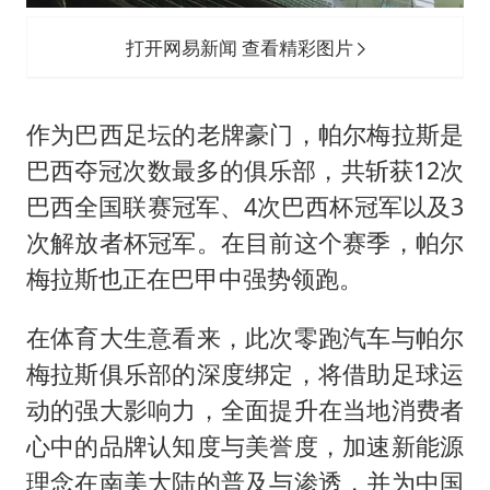
打开网易新闻 查看精彩图片
作为巴西足坛的老牌豪门，帕尔梅拉斯是
巴西夺冠次数最多的俱乐部，共斩获12次
巴西全国联赛冠军、4次巴西杯冠军以及3
次解放者杯冠军。在目前这个赛季，帕尔
梅拉斯也正在巴甲中强势领跑。
在体育大生意看来，此次零跑汽车与帕尔
梅拉斯俱乐部的深度绑定，将借助足球运
动的强大影响力，全面提升在当地消费者
心中的品牌认知度与美誉度，加速新能源
理念在南美大陆的普及与渗透，并为中国