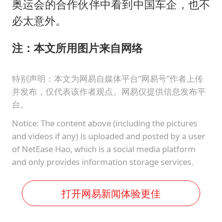
奥运会的合作伙伴中看到中国车企，也不
必太意外。
注：
本文所用图片来自网络
特别声明：本文为网易自媒体平台“网易号”作者上传
并发布，仅代表该作者观点。网易仅提供信息发布平
台。
Notice: The content above (including the pictures
and videos if any) is uploaded and posted by a user
of NetEase Hao, which is a social media platform
and only provides information storage services.
打开网易新闻体验更佳