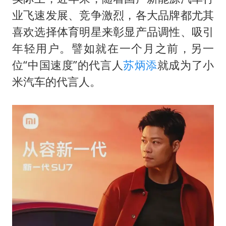
业飞速发展、竞争激烈，各大品牌都尤其
喜欢选择体育明星来彰显产品调性、吸引
年轻用户。譬如就在一个月之前，另一
位“中国速度”的代言人
苏炳添
就成为了小
米汽车的代言人。