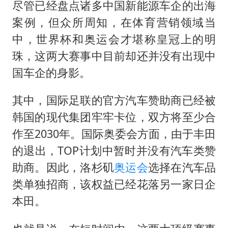
尽管已经盘点诸多中国新能源车企的出海
案例，但众所周知，在体育营销领域当
中，世界杯和奥运会才堪称皇冠上的明
珠，这两大赛事中目前却还并没有出现中
国车企的身影。
其中，国际足联的官方汽车赞助商已经被
韩国的现代集团牢牢卡位，双方将至少合
作至2030年。国际奥委会方面，由于丰田
的退出，TOP计划中暂时并没有汽车类赞
助商。因此，洛杉矶
奥运会
选择在汽车品
类单独招商，该权益已经花落另一家日企
本田。