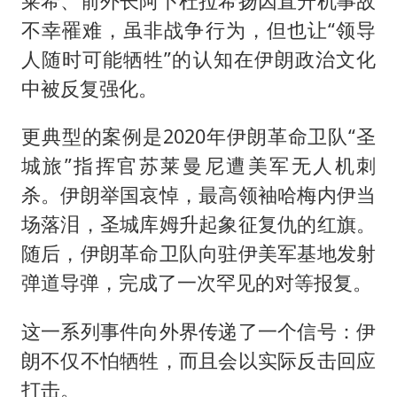
莱希、前外长阿卜杜拉希扬因直升机事故
不幸罹难，虽非战争行为，但也让“领导
人随时可能牺牲”的认知在伊朗政治文化
中被反复强化。
更典型的案例是2020年伊朗革命卫队“圣
城旅”指挥官苏莱曼尼遭美军无人机刺
杀。伊朗举国哀悼，最高领袖哈梅内伊当
场落泪，圣城库姆升起象征复仇的红旗。
随后，伊朗革命卫队向驻伊美军基地发射
弹道导弹，完成了一次罕见的对等报复。
这一系列事件向外界传递了一个信号：伊
朗不仅不怕牺牲，而且会以实际反击回应
打击。