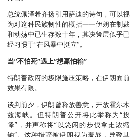
总统佩泽希齐扬引用萨迪的诗句，可以视
为对这种民族韧性的概括——伊朗在制裁
和动荡中已生存数十年，其决策层似乎已
经习惯于“在风暴中挺立”。
当“不怕死”遇上“想赢怕输”
特朗普政府的极限施压策略，在伊朗面前
效果有限。
谈判前夕，伊朗曾释放善意，开放霍尔木
兹海峡。但特朗普公开将此举称为“投
降”，并声称将“以悠闲的步伐拿走浓缩
铀”。这种措辞被伊朗视为羞辱，导致其