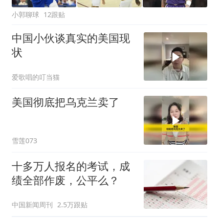
小郭聊球
12跟贴
中国小伙谈真实的美国现
状
爱歌唱的叮当猫
美国彻底把乌克兰卖了
雪莲073
十多万人报名的考试，成
绩全部作废，公平么？
中国新闻周刊
2.5万跟贴