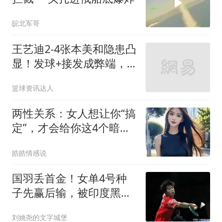
皖北军哥
王艺迪2-4张本美和隐患凸
显！发球+接发成弊端，
二三局领先没稳住
篮球资讯达人
两性关系：女人想让你“搞
定”，才会给你这4个暗
号，别不懂！
皓皓情感说
国羽丢首金！女单4号种
子先赢后输，被印度黑马
逆转，朱轩辰冲冠
刘姚尧的文字城堡