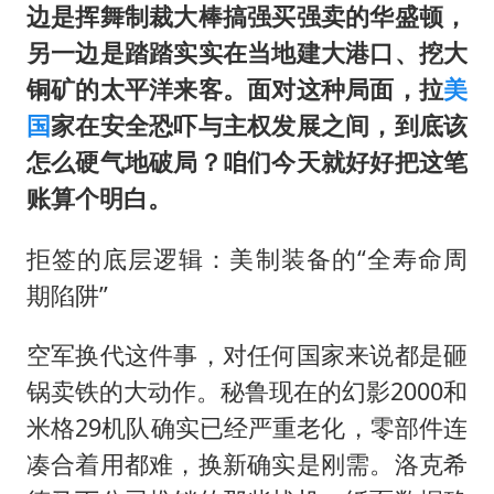
浙江海域将现5到8米巨浪到狂浪
边是挥舞制裁大棒搞强买强卖的华盛顿，
上交绝杀清华 姚明笑出表情包
另一边是踏踏实实在当地建大港口、挖大
伯克希尔净买入约200亿美元股票
铜矿的太平洋来客。面对这种局面，拉
美
国
家在安全恐吓与主权发展之间，到底该
曝美下令调查弹药库存信息遭泄露事件
怎么硬气地破局？咱们今天就好好把这笔
白海豚在海上打了个结
账算个明白。
河南警方公开征集黑恶犯罪线索
构建更高水平的全民健身公共服务体系
拒签的底层逻辑：美制装备的“全寿命周
期陷阱”
空军换代这件事，对任何国家来说都是砸
锅卖铁的大动作。秘鲁现在的幻影2000和
米格29机队确实已经严重老化，零部件连
凑合着用都难，换新确实是刚需。洛克希