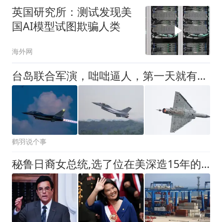
英国研究所：测试发现美
国AI模型试图欺骗人类
海外网
台岛联合军演，咄咄逼人，第一天就有意外，F-16战机夜间冲出跑道
鹤羽说个事
秘鲁日裔女总统,选了位在美深造15年的反华外长,300亿中资打水漂?