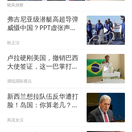
晓风洞察
弗吉尼亚级潜艇高超导弹
威慑中国？PPT虚张声势
CNN太可笑
秋之洁
卢拉硬刚美国，撤销巴西
大使签证，这一巴掌打得
特朗普措手不及
调侃国际观点
新西兰想拉队伍反华遭打
脸！岛国：你算老几？我
跟你签？
风流女汉