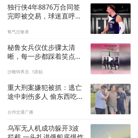
独行侠4年8876万合同签
完即被交易，球迷直呼看
不懂
氧气过敏者
秘鲁女兵仪仗步骤太清
晰，每一步都踩着笑点，
脚不麻算我输！
沙雕饲养员
1跟贴
重大刑案嫌犯被抓：逃亡
途中刺伤多人 偷东西吃被
发现
台州交通广播
乌军无人机成功躲开3波
拦截 一头扎进俄船底爆炸