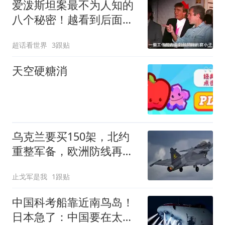
爱泼斯坦案最不为人知的
八个秘密！越看到后面越
头皮发麻！
超话看世界
3跟贴
天空硬糖消
乌克兰要买150架，北约
重整军备，欧洲防线再加
固
止戈军是我
1跟贴
中国科考船靠近南鸟岛！
日本急了：中国要在太平