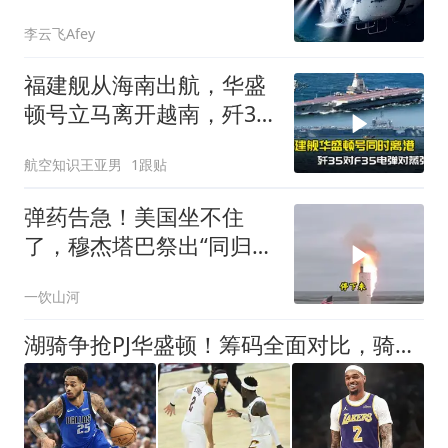
洋海底挖什么？
李云飞Afey
福建舰从海南出航，华盛
顿号立马离开越南，歼35
对F35电弹对蒸弹
航空知识王亚男
1跟贴
弹药告急！美国坐不住
了，穆杰塔巴祭出“同归于
尽”绝招，暴露致命短板
一饮山河
湖骑争抢PJ华盛顿！筹码全面对比，骑士才是独行侠优先合作方