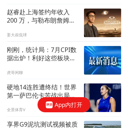
赵睿赴上海签约年收入
200 万，与勒布朗詹姆斯
成为跨界同事
姜大叔侃球
刚刚，统计局：7月CPI数
据出炉！利好这些板块，
明天A股会这样走
虎哥闲聊
硬地14连胜遭终结！世界
第一萨巴伦卡苦战出局，
无缘多伦多站八强
App内打开
全景体育V
享界G9泥坑测试视频被质