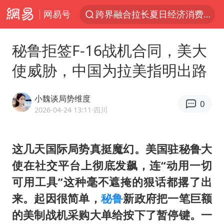
网易号
跨界融合拉长夏日经济消费链条
王艺迪无缘横滨赛决赛
秘鲁拒签F-16战机合同，美大
白海豚逼近浙闽沿海
使威胁，中国为拉美指明出路
四川宜宾5.5级地震后余震为何不断
白海豚5次眼壁置换
小魏谈局势维度
0
上海轨交全网络地面高架区段限速运行
2026-04-24 13:11
·四川
“伊斯兰版北约”出现
这几天国际局势真挺魔幻。美国驻秘鲁大
武契奇会见泽连斯基有何意图
使在社交平台上彻底发飙，连“动用一切
上海大部迎大暴雨
可用工具”这种毫不遮掩的狠话都撂了出
2026年7月份居民消费价格同比上涨0.5%
来。起因很简单，
秘鲁
新政府把一笔巨额
方桃子代言广告视频已下架
的美制战机采购大单给按下了暂停键。一