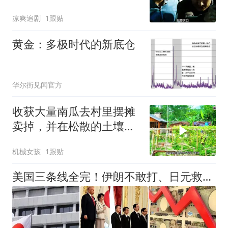
结果却是为他人嫁衣
凉爽追剧
1跟贴
黄金：多极时代的新底仓
华尔街见闻官方
收获大量南瓜去村里摆摊
卖掉，并在松散的土壤中
种植生姜
机械女孩
1跟贴
美国三条线全完！伊朗不敢打、日元救不动，结果还把日本拖下水？