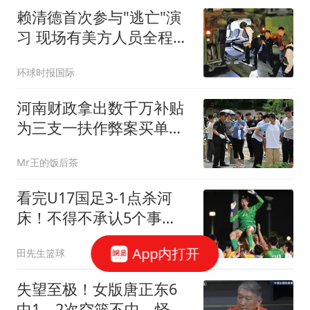
赖清德首次参与"逃亡"演
习 现场有美方人员全程观
察
环球时报国际
河南财政拿出数千万补贴
为三支一扶作弊案买单，
14余万考生重考刷新记录
Mr王的饭后茶
看完U17国足3‑1点杀河
床！不得不承认5个事
实，决赛再战阿森纳！
App内打开
田先生篮球
失望至极！女版唐正东6
中1，2次空篮不中，怪不