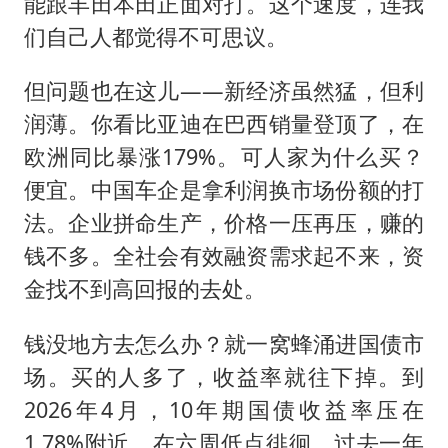
能跟丰田本田正面对打。这个速度，连我
们自己人都觉得不可思议。
但问题也在这儿——新经济虽然猛，但利
润薄。你看比亚迪在巴西销量登顶了，在
欧洲同比暴涨179%。可人家为什么买？
便宜。中国车企是拿利润换市场份额的打
法。企业拼命生产，价格一压再压，赚的
钱不多。全社会有效融资需求起不来，资
金找不到高回报的去处。
钱没地方去怎么办？就一窝蜂涌进国债市
场。买的人多了，收益率就往下掉。到
2026年4月，10年期国债收益率压在
1.78%附近，在六周低点徘徊。过去一年