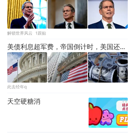
解锁世界风云
1跟贴
美债利息超军费，帝国倒计时，美国还能撑多久？
此去经年q
天空硬糖消