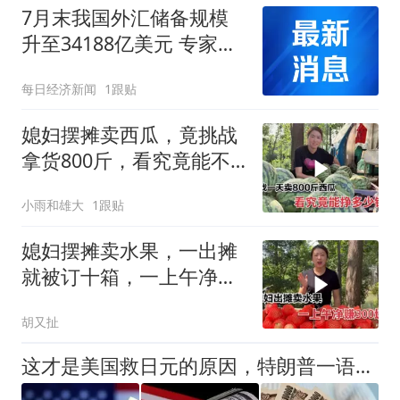
7月末我国外汇储备规模
升至34188亿美元 专家：
汇率折算带来正估值效
每日经济新闻
1跟贴
应，央行增持黄金仍是大
方向
媳妇摆摊卖西瓜，竟挑战
拿货800斤，看究竟能不
能卖完？
小雨和雄大
1跟贴
媳妇摆摊卖水果，一出摊
就被订十箱，一上午净赚
300块钱
胡又扯
这才是美国救日元的原因，特朗普一语道破，日本在等中国拉一把？