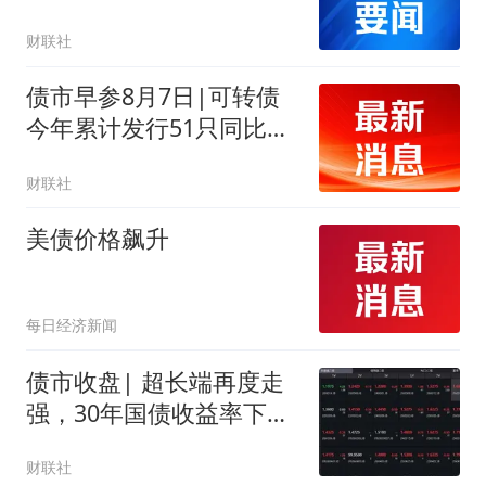
益率影响有限
财联社
债市早参8月7日|可转债
今年累计发行51只同比增
长104%；监管重申禁止理
财联社
财子公司通过合作机构不
当估值
美债价格飙升
每日经济新闻
债市收盘| 超长端再度走
强，30年国债收益率下行
1BP
财联社