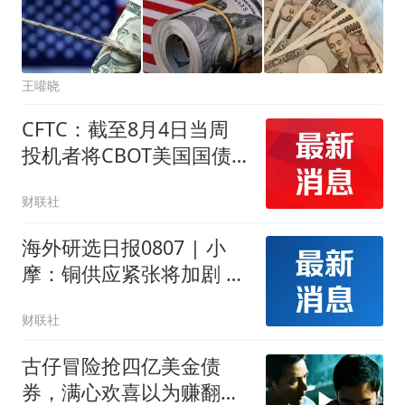
王嚾晓
CFTC：截至8月4日当周
投机者将CBOT美国国债
期货净空头头寸减少
财联社
41,225份合约
海外研选日报0807 | 小
摩：铜供应紧张将加剧 下
半年铜价或向1.5万美元迈
财联社
进
古仔冒险抢四亿美金债
券，满心欢喜以为赚翻，