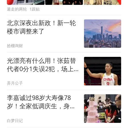
遁走的两轮
1跟贴
北京深夜出新政！新一轮
楼市调整来了
拾榴询财
光漂亮有什么用！张茹替
代者0分1失误2犯，场上
存在感只剩秀颜值？
弄月公子
李嘉诚过98岁大寿像78
岁！全家低调庆生，身家
再涨600亿蝉联首富
白梦日记