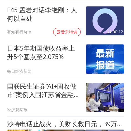
E45 孟岩对话李继刚：人
何以自处
00:12
有知有行App
云音乐特供
日本5年期国债收益率上
升5个基点至2.075%
每日经济新闻
国联民生证券“AI+固收做
市”案例入围江苏省金融科
技创新应用名单，多项金
经济观察报
融科技前沿成果亮相推进
会
沙特电话止战火，美财长救日元，39万亿美债危机显