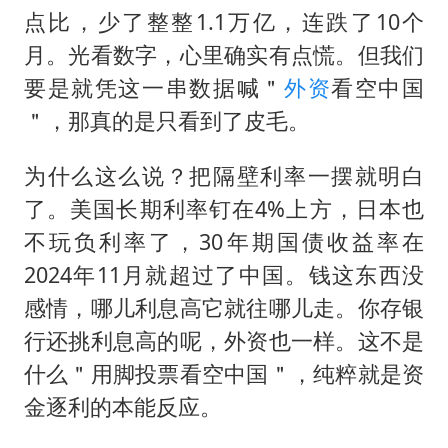
国防部：坚决反制任何闹海挑衅图谋
点比，少了整整1.1万亿，连跌了10个
胡彦斌韩磊 谁帮谁
月。光看数字，心里确实有点慌。但我们
胡彦斌获《歌手2026》歌王
要是就凭这一串数据喊＂
外资
看空中国
秋天的第一杯奶茶到底有多火
＂，那真的是只看到了皮毛。
38岁演员求职万岁山NPC成功
为什么这么说？把隔壁利率一摆就明白
我国外贸延续良好增长态势
了。美国长期利率钉在4%上方，日本也
胜宏科技：股票交易异常波动
不玩负利率了，30年期国债收益率在
夯实基础开新局
2024年11月就超过了中国。钱这东西没
感情，哪儿利息高它就往哪儿走。你存银
行还挑利息高的呢，外资也一样。这不是
什么＂用脚投票看空中国＂，纯粹就是资
金逐利的本能反应。