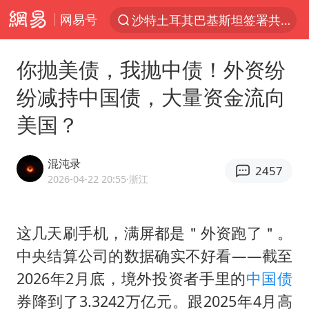
网易号
沙特土耳其巴基斯坦签署共同防务协议
“电影+”如何激发千亿级消费新活力？
你抛美债，我抛中债！外资纷
泉州市委书记张毅恭被查
纷减持中国债，大量资金流向
台风白海豚已进入24小时警戒线
美国？
全球首个长时储能一体化产业园量产
台风白海豚或吞并鲸鱼 登陆地点更新
混沌录
2457
四川宜宾市高县4.9级地震致1人死亡
2026-04-22 20:55
·浙江
名创优品回应女子吐槽内裤质量差
中巨芯：上半年归母净利润1405.77万元
这几天刷手机，满屏都是＂外资跑了＂。
中央结算公司的数据确实不好看——截至
中国女篮70-67险胜尼日利亚女篮
2026年2月底，境外投资者手里的
中国债
U17国足点球大战淘汰河床晋级决赛
券降到了3.3242万亿元。跟2025年4月高