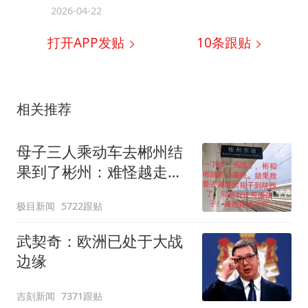
2026-04-22
打开APP发贴
10
条跟贴
相关推荐
母子三人乘动车去郴州结
果到了彬州：难怪越走越
冷
极目新闻
5722跟贴
武契奇：欧洲已处于大战
边缘
吉刻新闻
7371跟贴