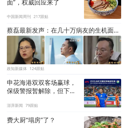
面”，权威回应来了
中国新闻周刊
217跟贴
蔡磊最新发声：在几十万病友的生机面前，我个人的面子和尊严已经不值一提了，即使倒在黎明前，也要把路铺好
政知新媒体
124跟贴
申花海港双双客场赢球，
保级警报暂解除，但下一
轮才是生死战
澎湃新闻
79跟贴
费大厨“塌房”了？