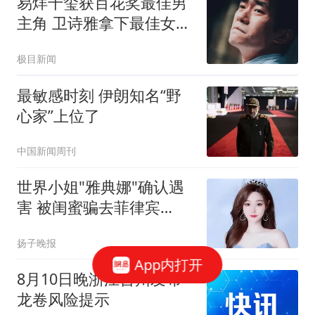
易烊千玺获百花奖最佳男
主角 卫诗雅拿下最佳女主
角奖
极目新闻
最敏感时刻 伊朗知名“野
心家”上位了
中国新闻周刊
世界小姐"雅典娜"确认遇
害 被闺蜜骗去菲律宾
遭"撕票"
扬子晚报
App内打开
8月10日晚浙江台州发布
龙卷风险提示