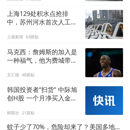
元，官方发布情况通报
上海129处积水点抢排
中，苏州河水首次人工翻
泄至黄浦江
上观新闻
63跟贴
马克西：詹姆斯的加入是
一种福气，他为费城带来
谦逊
文汇报
48跟贴
韩国投资者“扫货” 中际旭
创H股 一个月净买入金额
达4339.42万美元
财联社
21跟贴
蚊子少了70%，危险却来了？美国多地蚊虫数量骤降，西尼罗河病毒病例创22年新高