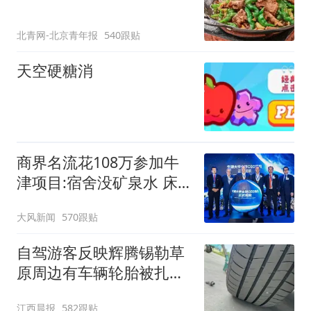
北青网-北京青年报
540跟贴
天空硬糖消
商界名流花108万参加牛
津项目:宿舍没矿泉水 床
咯吱响
大风新闻
570跟贴
自驾游客反映辉腾锡勒草
原周边有车辆轮胎被扎，
修理店铺换胎价格高达千
江西晨报
582跟贴