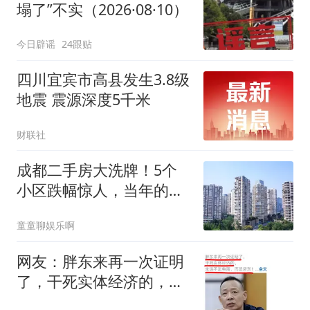
塌了”不实（2026·08·10）
今日辟谣
24跟贴
四川宜宾市高县发生3.8级
地震 震源深度5千米
财联社
成都二手房大洗牌！5个
小区跌幅惊人，当年的神
盘如今无人接盘
童童聊娱乐啊
网友：胖东来再一次证明
了，干死实体经济的，永
远不是电商，而是房东！