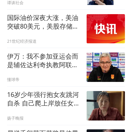
谭谈社会
国际油价深夜大涨，美油
突破80美元，美股存储芯
片拉升
21世纪经济报道
伊万：我不参加亚运会而
是辅佐达利奇执教阿联
酋；一直在关注中国足球
懂球帝
16岁少年强行抱女友跳河
自杀 自己爬上岸放任女友
溺亡
扬子晚报