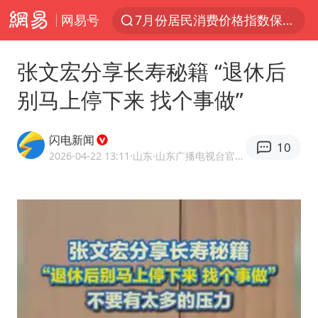
网易号
外交部：百余名菲律宾公民因非法就业、非法居留被依法处理
重大涉诈逃犯檀某落网
张文宏分享长寿秘籍 “退休后
哥伦比亚发生7.5级地震
别马上停下来 找个事做”
独闯南太行失联女子遗体已找到
哥伦比亚强震已致超20人死亡
闪电新闻
10
台湾不是国家不存在“国格”
2026-04-22 13:11
·山东
·山东广播电视台官方APP闪电新闻
外交部：藏南地区是中国领土
伊朗最高领袖将任命数名高级指挥官
广岛长崎的昨天未必不会是日本的明天
高铁双人座被免票儿童挤成3人座
易烊千玺金鸡百花双料影帝