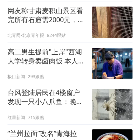
网友称甘肃麦积山景区看
完所有石窟需2000元，景
区：部分石窟受特别保
北青网-北京青年报
8244跟贴
护，游客可按需买
高二男生提前"上岸"西湖
大学转身卖卤肉饭 本人发
声
极目新闻
293跟贴
台风登陆居民在4楼窗户
发现一只小八爪鱼：晚上
已吃掉
红星新闻
715跟贴
“兰州拉面”改名“青海拉