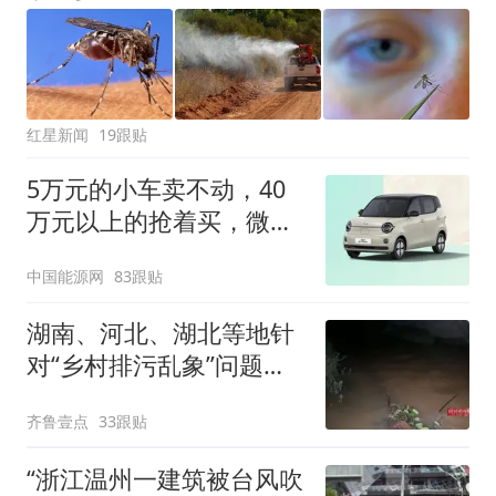
红星新闻
19跟贴
5万元的小车卖不动，40
万元以上的抢着买，微型
代步车集体遇冷
中国能源网
83跟贴
湖南、河北、湖北等地针
对“乡村排污乱象”问题成
立调查组
齐鲁壹点
33跟贴
“浙江温州一建筑被台风吹