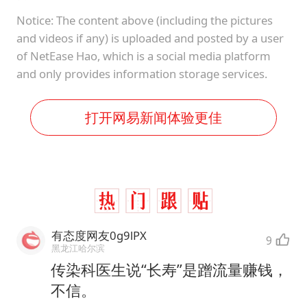
Notice: The content above (including the pictures
and videos if any) is uploaded and posted by a user
of NetEase Hao, which is a social media platform
and only provides information storage services.
打开网易新闻体验更佳
有态度网友0g9lPX
9
黑龙江哈尔滨
传染科医生说“长寿”是蹭流量赚钱，
不信。