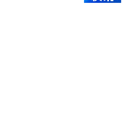
闪电新闻
脸都不要了？王宝强百花
奖0票，这是200亿影帝
的“羞辱”之夜
文刀贰
乌想要"爱国者"授权 美军
火商担忧：乌版成本更低
红星新闻
美油企在格陵兰私运钻探
设备 特朗普:你好 格陵兰
红星新闻
热搜