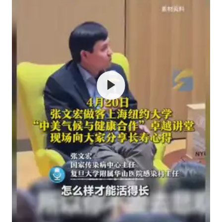
中方：奉劝美方解除对古巴制裁封锁
警惕！我国境内发现多起“Sorry”勒索病毒攻击事件
我国民营企业创新动能持续增强
上海将苏州河水强排至黄浦江
“老戏骨”秦焰去世
真理之光，何以能照亮复兴之路？