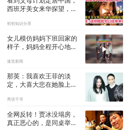
看到父母计划定居中国，
西班牙美女来华探望，高
兴坏了直言不想走
初初知识分享
女儿模仿妈妈下班回家的
样子，妈妈全程开心地看
着，网友：妈妈满眼都是
速览新闻
后继有人的欣慰
那英：我喜欢王菲的淡
定，大喜大悲在她脸上是
麻木的，这比较狠
秀语千寻
全网反转！贾冰没塌房，
真正恶心的，是同桌举杯