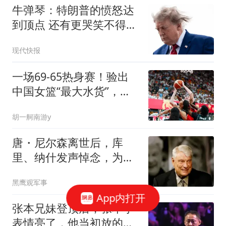
牛弹琴：特朗普的愤怒达
到顶点 还有更哭笑不得一
幕
现代快报
一场69-65热身赛！验出
中国女篮“最大水货”，宫
鲁鸣是否弃用
胡一舸南游y
唐・尼尔森离世后，库
里、纳什发声悼念，为何
诺维茨基反应最强烈
黑鹰观军事
App内打开
张本兄妹登顶后，张本宇
表情亮了，他当初放的大