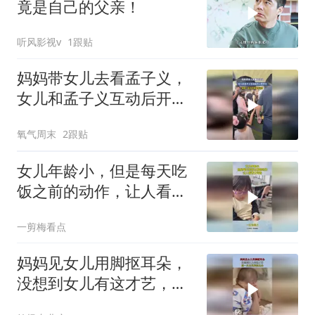
竟是自己的父亲！
听风影视v
1跟贴
妈妈带女儿去看孟子义，
女儿和孟子义互动后开心
得不行，网友：孩子的笑
氧气周末
2跟贴
容好治愈
女儿年龄小，但是每天吃
饭之前的动作，让人看着
太可怜
一剪梅看点
妈妈见女儿用脚抠耳朵，
没想到女儿有这才艺，第
一次见用脚挠耳朵