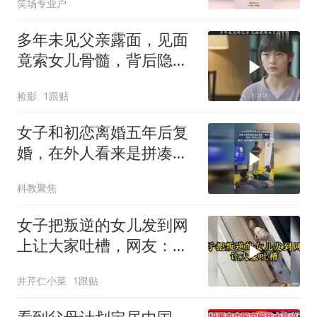
笑场专业户
多年未见父亲露面，见面
竟索女儿骨髓，背后隐情
令人深思
捡影
1跟贴
女子和初恋离婚五年后复
婚，在外人看来是拼凑出
来的一家人，可日子是自
科教聚焦
己过的
女子把叛逆的女儿发到网
上让大家吐槽，网友：不
出10秒我就开打了
井芹仁小菜
1跟贴