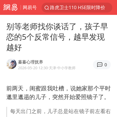
网易号
路虎卫士110 HSE限时降价
我国发现稀散金属独立新矿物——乌斯河锗矿
别等老师找你谈话了，孩子早
上海鼓励居家办公
恋的5个反常信号，越早发现
多地银行上调存款利率
越好
新疆生产建设兵团生态环境局原局长被查
朱一龙的鼻子怎么了
蓁蓁心理抚养
0
5万元以下微型代步车集体遇冷
2026-05-20 12:30
·天津
·中小学教师
大疆错失宇树
费大厨口号更改 不再宣传小炒肉大王
前两天，闺蜜跟我吐槽，说她家那个平时
邋里邋遢的儿子，突然开始爱照镜子了。
周星驰妈妈现身香港首映礼
上海地铁4条线路全线停运
每天出门之前，儿子总是站在镜子前左看右