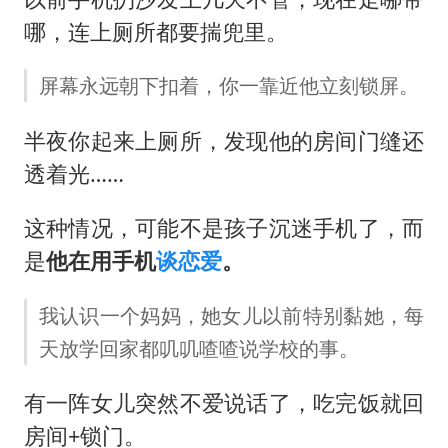
哪，连上厕所都要揣兜里。
屏幕永远朝下扣着，你一靠近他立刻锁屏。
半夜你起来上厕所，发现他的房间门缝还
透着光……
这种情况，可能不是孩子沉迷手机了，而
是
他在用手机
谈恋爱
。
我认识一个妈妈，她女儿以前特别黏她，每
天放学回家都叽叽喳喳说学校的事。
有一阵女儿突然不爱说话了，吃完饭就回
房间+锁门。