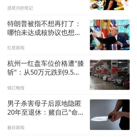
却背后捅刀的人
揽星河的笔记
特朗普被指不想再打了：
哪怕未达成核协议也想退
出
红星新闻
杭州一红盘车位价格遭"膝
斩"：从50万元跌到9.5万
元
钱江晚报
男子杀害母子后原地隐匿
20年至退休：赌自己"命
大"
极目新闻