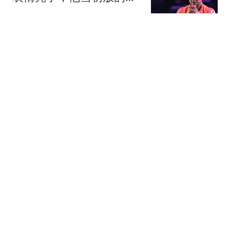
话印证了
小小科普员
松岛辉空也没想到，自己
被张本智和击败后，对方
竟竖起食指来庆祝
青青衫书生
反内卷肉感美学，蜂蜜腿
出圈！AKB传奇棉花糖女
神的封神之路！
生如稗草
上桌但排不上C位！奥尼
尔犀利点评：詹姆斯还不
配站湖人史舞台中央
体育见习官
热搜