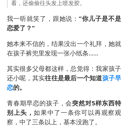
4.2平卫生间补漏注胶花1.55万
看，还偷偷往头发上喷发胶。
56岁刘奕君跟13岁女儿合跳
我一听就笑了，跟她说：
“你儿子是不是
三预警齐发 11个省份有大到暴雨
恋爱了？”
“还不如不放假”
她本来不信的，结果没出一个礼拜，她就
梅婷12岁女儿百花奖发言
在孩子裤兜里发现一张小纸条……
从科技创新看开局起步的时与势
其实很多父母都这样，总觉得：我家孩子
还小呢，其实
往往是最后一个知道
孩子早
恋
的。
青春期早恋的孩子，会
突然对5样东西特
别上头，
如果中了一条你可以再观察观
察，中了三条以上，基本没跑了。