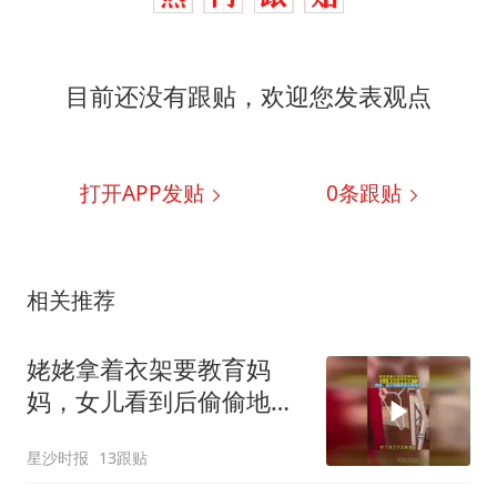
目前还没有跟贴，欢迎您发表观点
打开APP发贴
0
条跟贴
相关推荐
姥姥拿着衣架要教育妈
妈，女儿看到后偷偷地笑
了，网友：在父母眼中永
星沙时报
13跟贴
远是孩子