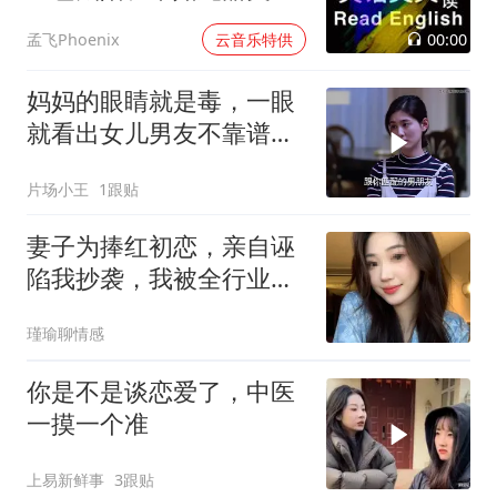
过
00:00
孟飞Phoenix
云音乐特供
妈妈的眼睛就是毒，一眼
就看出女儿男友不靠谱，
最后真的暴露本性
片场小王
1跟贴
妻子为捧红初恋，亲自诬
陷我抄袭，我被全行业封
杀，离婚1年后相遇，她
瑾瑜聊情感
从人群中一眼认出我，红
着眼问：好久不见，你还
你是不是谈恋爱了，中医
恨我吗？
一摸一个准
上易新鲜事
3跟贴