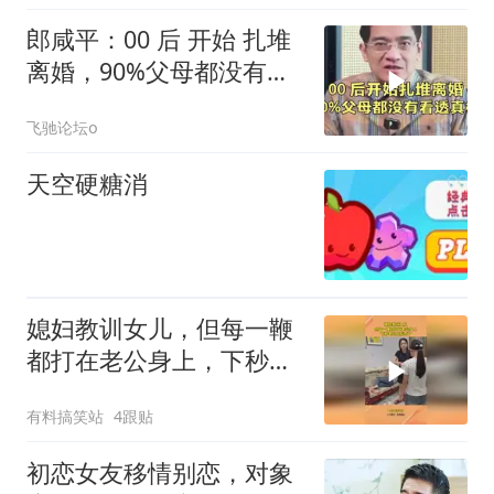
郎咸平：00 后 开始 扎堆
离婚，90%父母都没有看
透真相！
飞驰论坛o
天空硬糖消
媳妇教训女儿，但每一鞭
都打在老公身上，下秒老
公反应亮了
有料搞笑站
4跟贴
初恋女友移情别恋，对象