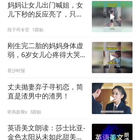
妈妈让女儿出门喊姐，女
儿下秒的反应亮了，只剩
下爸爸瑟瑟发抖
段子司令官
1跟贴
刚生完二胎的妈妈身体虚
弱，6岁女儿心疼得大哭
起来，网友：妈妈此刻应
星沙时报
该很无助
丈夫抛妻弃子寻初恋，简
直是渣男中的渣男！
听风影视v
3跟贴
英语美文朗读：莎士比亚-
金色太阳从未如此甜美吻