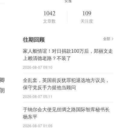
安逸
1042
109
文章数
关注度
往期回顾
全部
家人般情谊！对日捐款100万后，郑丽文走
上赖清德老路？不装了
2026-08-07 09:10
卿
全乱套，英国前反犹罪犯退选地方议员，
保守党反手力挺他当顾问
朗
2026-08-07 05:11
于纳尔会大使见丝绸之路国际智库秘书长
杨东平
2026-08-07 01:05