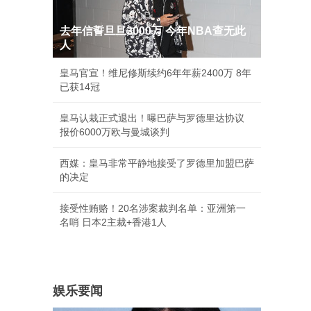
去年信誓旦旦3000万 今年NBA查无此
人
皇马官宣！维尼修斯续约6年年薪2400万 8年
已获14冠
皇马认栽正式退出！曝巴萨与罗德里达协议
报价6000万欧与曼城谈判
西媒：皇马非常平静地接受了罗德里加盟巴萨
的决定
接受性贿赂！20名涉案裁判名单：亚洲第一
名哨 日本2主裁+香港1人
娱乐要闻