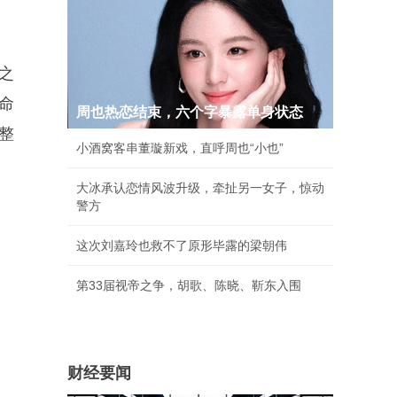
之
命
周也热恋结束，六个字暴露单身状态
整
小酒窝客串董璇新戏，直呼周也“小也”
大冰承认恋情风波升级，牵扯另一女子，惊动
警方
这次刘嘉玲也救不了原形毕露的梁朝伟
第33届视帝之争，胡歌、陈晓、靳东入围
财经要闻