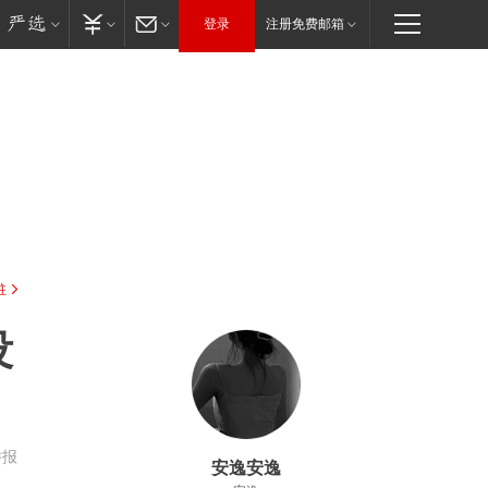
登录
注册免费邮箱
驻
没
举报
安逸安逸