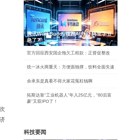
腾讯WorkBuddy领跑AI办公 阿里字节
急了?
官方回应西安国企拖欠工程款：正督促整改
统一冰火两重天：方便面独撑，饮料全面失速
余承东是真看不得大家花冤枉钱啊
拓斯达靠“工业机器人”年入25亿元，“80后富
豪”又双IPO了！
次
济
科技要闻