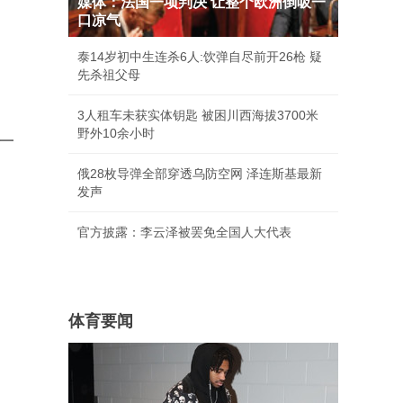
媒体：法国一项判决 让整个欧洲倒吸一
口凉气
泰14岁初中生连杀6人:饮弹自尽前开26枪 疑
先杀祖父母
3人租车未获实体钥匙 被困川西海拔3700米
野外10余小时
一
俄28枚导弹全部穿透乌防空网 泽连斯基最新
发声
官方披露：李云泽被罢免全国人大代表
体育要闻