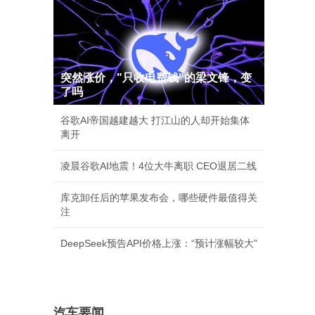
突然涨价，"只收电费钱"的梁文锋，变
了吗
谷歌AI帝国越建越大 打江山的人却开始集体
离开
凌晨谷歌AI地震！4位大牛离职 CEO退居二线
库克卸任后的苹果发布会，哪些硬件最值得关
注
DeepSeek预告API价格上涨：“预计涨幅较大”
。
汽车要闻