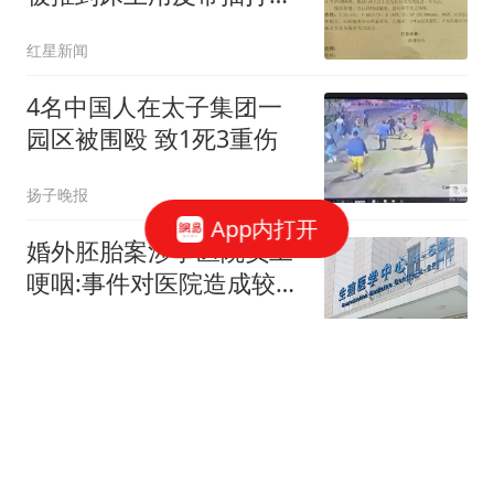
强奸
红星新闻
4名中国人在太子集团一
园区被围殴 致1死3重伤
扬子晚报
App内打开
婚外胚胎案涉事医院员工
哽咽:事件对医院造成较大
冲击
大风新闻
媒体:新西兰外长想"组
团"攻击中国导弹试射 结
果被打脸
环球时报国际