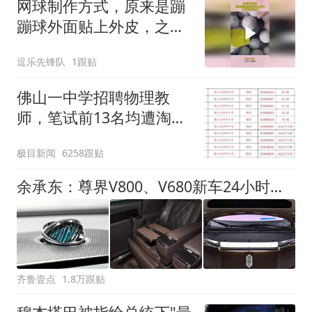
网球制作方式，原来是蹦
蹦球外面贴上外皮，之前
还好奇材质！
逗乐先锋队
1跟贴
佛山一中学招聘物理教
师，笔试前13名均遭淘
汰？教育局：已叫停招
极目新闻
6258跟贴
聘，成立调查组全面核查
余承东：尊界V800、V680新车24小时大定突破3500台
齐鲁壹点
1.8万跟贴