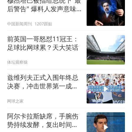
穆杰塔巴被指给总统下"最
后警告" 爆料人发声意味
深长
中国新闻周刊
1207跟贴
前英国一哥怒怼11冠王：
足球比网球累？天大笑话
体坛观察猿
兹维列夫正式入围年终总
决赛，冲击世界第一成最
后目标
网球之家
阿尔卡拉斯缺席，手腕伤
势持续发酵，复出时间仍