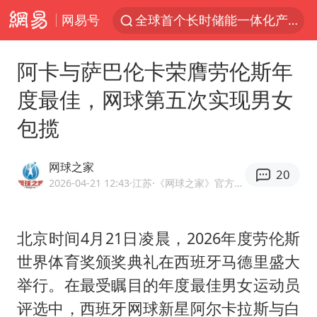
网易号
名创优品回应女子吐槽内裤质量差
中巨芯：上半年归母净利润1405.77万元
阿卡与萨巴伦卡荣膺劳伦斯年
四川宜宾市高县4.9级地震致1人死亡
度最佳，网球第五次实现男女
中国女篮70-67险胜尼日利亚女篮
包揽
上海：台风白海豚或将带来龙卷风
U17国足点球大战淘汰河床晋级决赛
网球之家
20
秋天的第一杯奶茶到底有多火
2026-04-21 12:43
·江苏
·《网球之家》官方网易号
国防部：中国军队坚决反制任何闹海挑衅图谋
百花奖开幕式
北京时间4月21日凌晨，2026年度
劳伦斯
世界体育奖颁奖典礼在西班牙马德里盛大
国乒男单横滨冠军赛全军覆没
举行。在最受瞩目的年度最佳男女运动员
胡彦斌获《歌手2026》歌王
评选中，西班牙网球新星阿尔卡拉斯与白