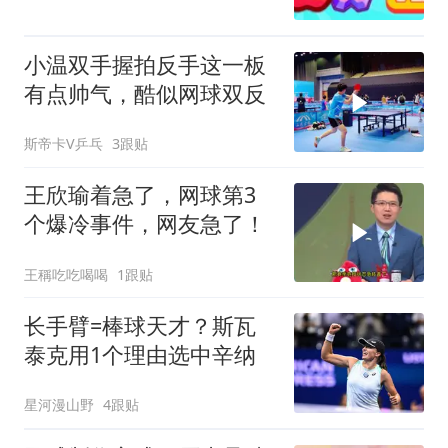
小温双手握拍反手这一板
有点帅气，酷似网球双反
斯帝卡V乒乓
3跟贴
王欣瑜着急了，网球第3
个爆冷事件，网友急了！
王稱吃吃喝喝
1跟贴
长手臂=棒球天才？斯瓦
泰克用1个理由选中辛纳
星河漫山野
4跟贴