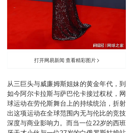
打开网易新闻 查看精彩图片
从三巨头与威廉姆斯姐妹的黄金年代，到
如今阿尔卡拉斯与萨巴伦卡接过权杖，网
球运动在劳伦斯舞台上的持续统治，折射
出这项运动在全球范围内无与伦比的竞技
深度与商业影响力。而当一位22岁的西班
牙天才小伙与一位27岁的白俄罗斯姑娘站