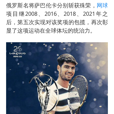
东航：国内客票提前14天免费退改
俄罗斯名将萨巴伦卡分别斩获殊荣，
网球
38岁演员求职万岁山NPC成功
项目继2008、2016、2018、2021年之
“今天得有40℃了吧 为啥还不预警”
后，第五次实现对该奖项的包揽，再次彰
夯实基础开新局
显了这项运动在全球体坛的统治力。