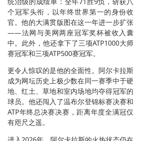
统治级的成绩单：全年71胜9负，斩获八
个冠军头衔，以年终世界第一的身份收
官。他的大满贯版图在这一年进一步扩张
——法网与美网两座冠军奖杯被收入囊
中。此外，他还拿下了三项ATP1000大师
赛冠军和三项ATP500赛冠军。
更令人惊叹的是他的全面性。阿尔卡拉斯
成为网坛历史上极少数在同一赛季中于硬
地、红土、草地和室内场地均夺得冠军的
球员。他还闯入了温布尔登锦标赛决赛和
ATP年终总决赛决赛，距离年度全满冠仅
有咫尺之遥。
进入2026年，阿尔卡拉斯的火热状态仍在