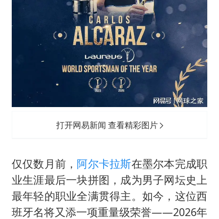
打开网易新闻 查看精彩图片
仅仅数月前，
阿尔卡拉斯
在墨尔本完成职
业生涯最后一块拼图，成为男子网坛史上
最年轻的职业全满贯得主。如今，这位西
班牙名将又添一项重量级荣誉——2026年