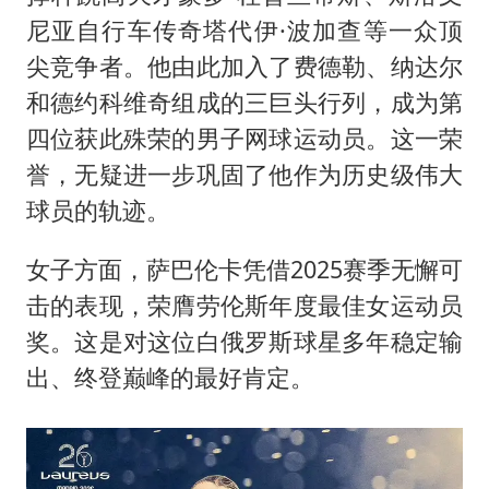
尼亚自行车传奇塔代伊·波加查等一众顶
尖竞争者。他由此加入了费德勒、纳达尔
和德约科维奇组成的三巨头行列，成为第
四位获此殊荣的男子网球运动员。这一荣
誉，无疑进一步巩固了他作为历史级伟大
球员的轨迹。
女子方面，萨巴伦卡凭借2025赛季无懈可
击的表现，荣膺劳伦斯年度最佳女运动员
奖。这是对这位白俄罗斯球星多年稳定输
出、终登巅峰的最好肯定。