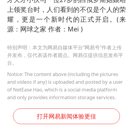
上领奖台时，人们看到的不仅是个人的荣
耀，更是一个新时代的正式开启。(来
源：网球之家 作者：Mei )
特别声明：本文为网易自媒体平台“网易号”作者上传
并发布，仅代表该作者观点。网易仅提供信息发布平
台。
Notice: The content above (including the pictures
and videos if any) is uploaded and posted by a user
of NetEase Hao, which is a social media platform
and only provides information storage services.
打开网易新闻体验更佳