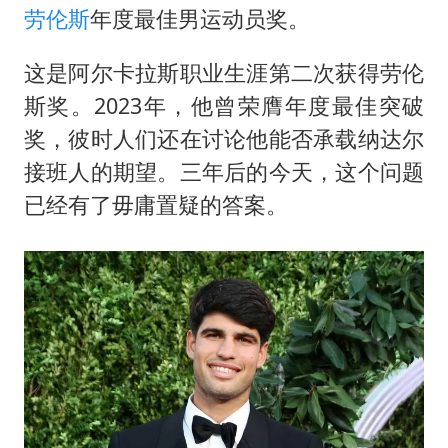
劳伦斯
年度最佳男运动员奖。
这是阿尔卡拉斯职业生涯第二次获得劳伦
斯奖。2023年，他曾荣膺年度最佳突破
奖，彼时人们还在讨论他能否承载纳达尔
接班人的期望。三年后的今天，这个问题
已经有了毋庸置疑的答案。