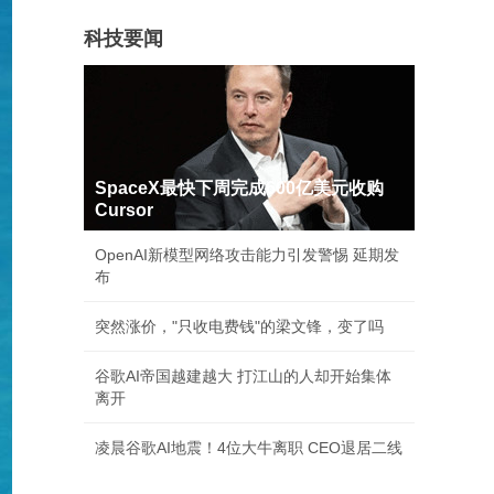
科技要闻
SpaceX最快下周完成600亿美元收购
Cursor
OpenAI新模型网络攻击能力引发警惕 延期发
布
突然涨价，"只收电费钱"的梁文锋，变了吗
谷歌AI帝国越建越大 打江山的人却开始集体
离开
凌晨谷歌AI地震！4位大牛离职 CEO退居二线