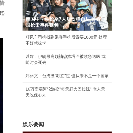
情
迄
泰国中学生枪杀7人后饮弹自尽 曾看别
国枪击事件视频
顺风车司机找到乘客手机后索要1888元:处理
不好就拔卡
以媒：伊朗最高领袖穆杰塔巴被紧急送医 或
随时会死去
郑丽文：台湾没"独立"过 也从来不是一个国家
16万高端河轮游变"每天赶大巴拉练" 老人天
天吃保心丸
娱乐要闻