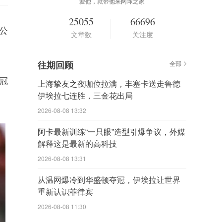
爱他，就带他来网球之家
25055
66696
公
文章数
关注度
往期回顾
全部
冠
上海挚友之夜咖位拉满，丰塞卡送走鲁德
伊埃拉七连胜，三金花出局
2026-08-08 13:32
阿卡最新训练“一只眼”造型引爆争议，外媒
解释这是最新的高科技
2026-08-08 13:31
从温网爆冷到华盛顿夺冠，伊埃拉让世界
重新认识菲律宾
2026-08-08 11:30