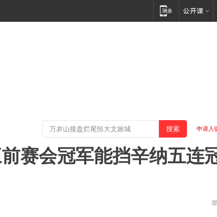
申请入
三前赛会冠军能挡辛纳五连