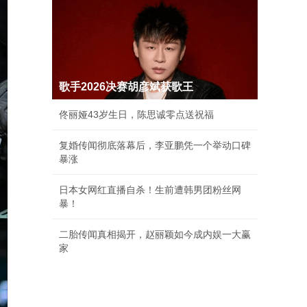
歌手2026决赛胡彦斌获歌王
佟丽娅43岁生日，陈思诚零点送祝福
复婚传闻彻底落幕后，李亚鹏凭一个举动口碑
暴涨
日本女网红直播自杀！生前遭韩男团粉丝网
暴！
二胎传闻真相揭开，赵丽颖如今成内娱一大赢
家