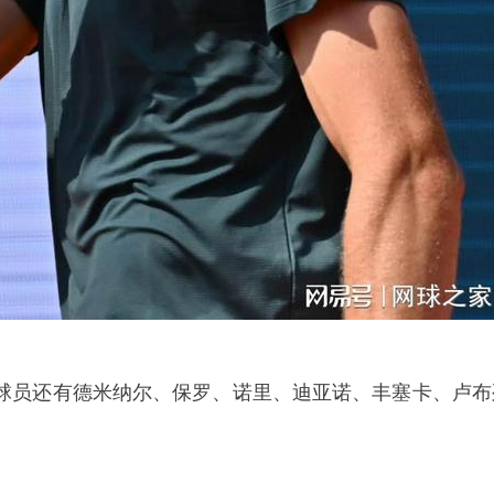
球员还有德米纳尔、保罗、诺里、迪亚诺、丰塞卡、卢布