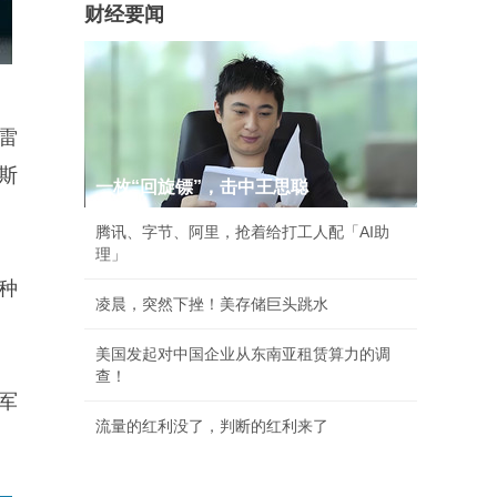
财经要闻
雷
斯
一枚“回旋镖”，击中王思聪
腾讯、字节、阿里，抢着给打工人配「AI助
理」
种
凌晨，突然下挫！美存储巨头跳水
美国发起对中国企业从东南亚租赁算力的调
查！
军
流量的红利没了，判断的红利来了