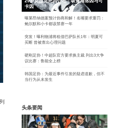
29岁克拉克死因公布：吸食海洛因与可
卡因
曝莱昂纳德案预计协商和解！名嘴要求重罚：
鲍尔默和小卡都该禁赛一年
突发！曝利物浦将租借巴萨队长1年：明夏可
买断 曾被查出心理问题
硬刚足协！中超队官方要求换主裁 列出3大争
议比赛：鲁能全上榜
韩国足协：为最近事件引发的疑虑道歉，但不
当行为从未发生
列
头条要闻