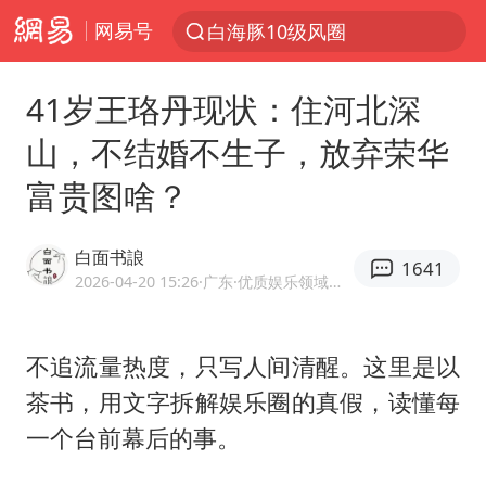
网易号
上半年我国经营主体结构持续优化
上海暴雨红色预警
41岁王珞丹现状：住河北深
上海：5号线16号线浦江线全线停运
山，不结婚不生子，放弃荣华
上海全域长途客运班次全部停运
富贵图啥？
周星驰母亲现身香港路演现场
王传君 《披荆斩棘》
白面书誏
1641
国足U17与阿森纳决赛取消 并列冠军
2026-04-20 15:26
·广东
·优质娱乐领域创作者
上海有出现龙卷潜势
王艺迪2-4不敌张本美和止步4强
不追流量热度，只写人间清醒。这里是以
茶书，用文字拆解娱乐圈的真假，读懂每
上门女婿出轨女邻居多年被判重婚罪
一个台前幕后的事。
1枚就能让航母瘫痪 轰-6J实力有多强