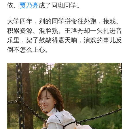
依
、
贾乃亮
成了同班同学。
大学四年，别的同学拼命往外跑，接戏、
积累资源、混脸熟。王珞丹却一头扎进音
乐里，架子鼓敲得震天响，演戏的事儿反
倒不怎么上心。