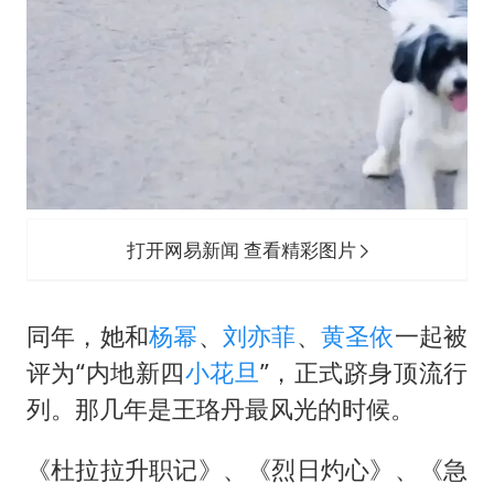
打开网易新闻 查看精彩图片
同年，她和
杨幂
、
刘亦菲
、
黄圣依
一起被
评为“内地新四
小花旦
”，正式跻身顶流行
列。那几年是王珞丹最风光的时候。
《杜拉拉升职记》、《烈日灼心》、《急