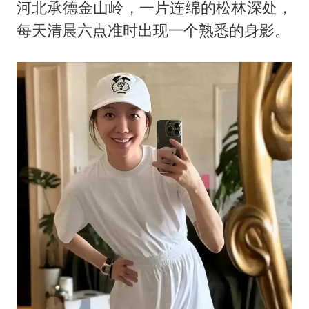
以军士兵把枪口对准中国记者
河北承德金山岭，一片连绵的松林深处，
于东来直播和胖东来核心团队开会
每天清晨六点准时出现一个熟悉的身影。
2025年小学教师减少13.19万
泰国：高度重视中国游客旅游体验
王艺迪无缘横滨赛决赛
上海大部迎大暴雨
构建更高水平的全民健身公共服务体系