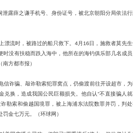
李某桐泄露薛之谦手机号、身份证号，被北京朝阳分局依法行
海上漂流时，被路过的船只救下。4月16日，施救者莫先生
便时没有扶稳而跌入海中，他所在的海钓俱乐部几名成员
（南方都市报）
是电信诈骗、敲诈勒索犯罪窝点，仍偷渡前往开设超市，为
金兑换，造成我国公民巨额损失。他自认“不直接骗人就
敲诈勒索和偷越国境罪，被上海浦东法院数罪并罚，判处
罚金七万元。‌‌（环球网）