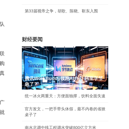
第33届视帝之争，胡歌、陈晓、靳东入围
队
财经要闻
联
购
与真
腾讯WorkBuddy领跑AI办公 阿里字节
急了?
统一冰火两重天：方便面独撑，饮料全面失速
广
官方发文，一把手带头休假，最不内卷的省掀
就
桌子了
南水北调中线工程调水突破800亿立方米