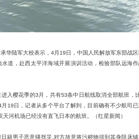
徐承华陆军大校表示，4月19日，中国人民解放军东部战区
横当水道，赴西太平洋海域开展演训活动，检验部队远海作
在进入樱花季的3月，共有53条中日航线取消全部航班，比
4月19日，记者从多个平台了解到，目前确有不少航司已
天河机场已经没有直飞日本的航班。‌‌（红星新闻）
遭日籍男子恶意骚扰災,对方故意将污秽物排到其身阻床铺