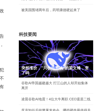
被美国围堵两年后，药明康德硬起来了
政
科技要闻
告
，
突然涨价，"只收电费钱"的梁文锋，变
犯
了吗
不
谷歌AI帝国越建越大 打江山的人却开始集体
有
离开
凌晨谷歌AI地震！4位大牛离职 CEO退居二线
库克卸任后的苹果发布会，哪些硬件最值得关