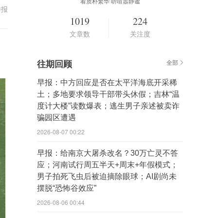
看质朴繁华 听喧嚣静谧
举报
1019
224
文章数
关注度
往期回顾
全部
早报：中方回应是否在太平洋海底开采稀
土；多地要求领导干部带头休假；吉林“温
度计大楼”读数爆表；逃生男子亲述被卖诈
骗园区遭遇
2026-08-07 00:22
早报：给南京大屠杀改名？30万亡灵不答
应；河南试行周五半天+周末+年假模式；
男子拍死飞虫后被迫摘除眼球；AI剧尚未
摆脱“恐怖谷效应”
2026-08-06 00:44