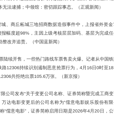
本无法逮捕；中领馆：密切跟踪事态。（正观新闻）
管城、商丘柘城三地招商数据造假事件中，上报省外资金7
虚报幅度超98%，主因上级考核层层加码、基层为完成任
整改并追责。‌‌（中国蓝新闻）
火车票陆续开售，一些热门路线车票售卖火爆。记者从中国铁
铁路12306持续识别遏制恶意抢票行为，4月16日0时至1
306共拒绝出票105.6万张。‌‌（新京报）
有限公司发布“关于变更公司名称、证券简称暨完成工商变
，万达电影变更后的公司名称为“儒意电影娱乐股份有限
称“儒意电影”，证券简称启用日期是2026年4月20日，