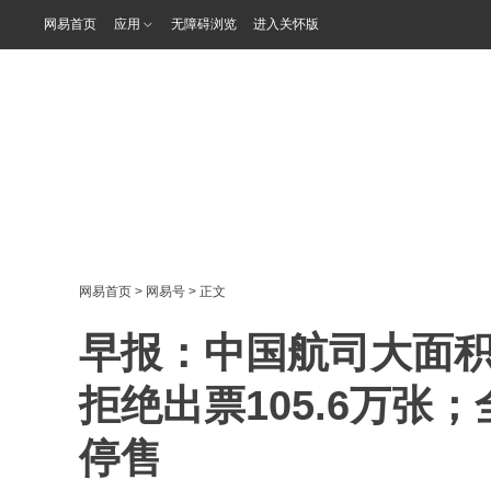
网易首页
应用
无障碍浏览
进入关怀版
网易首页
>
网易号
> 正文
早报：中国航司大面积
拒绝出票105.6万张
停售