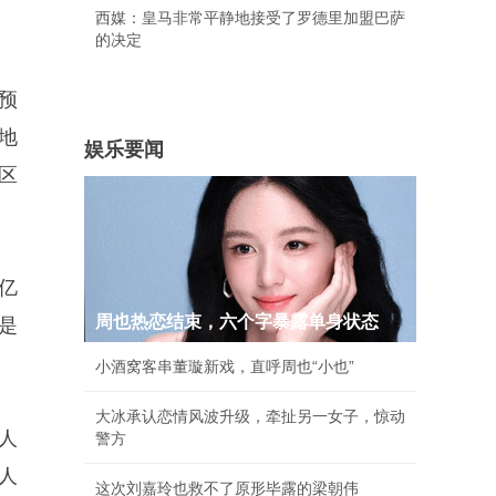
西媒：皇马非常平静地接受了罗德里加盟巴萨
的决定
预
地
娱乐要闻
区
0亿
周也热恋结束，六个字暴露单身状态
是
小酒窝客串董璇新戏，直呼周也“小也”
大冰承认恋情风波升级，牵扯另一女子，惊动
人
警方
人
这次刘嘉玲也救不了原形毕露的梁朝伟