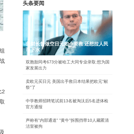
头条要闻
美财长曾做空日元如今要救 还想拉人民
币下水
组
战
双胞胎同考673分被哈工大同专业录取:想为国
家发展出力
卖欧元买日元 美国出手救日本结果把欧元"献
祭"了
2
中学教师招聘笔试前13名被淘汰后5名进体检
取
官方通报
声称有"内部通道" "黄牛"拆围挡带10人藏匿清
洁室被拘
及