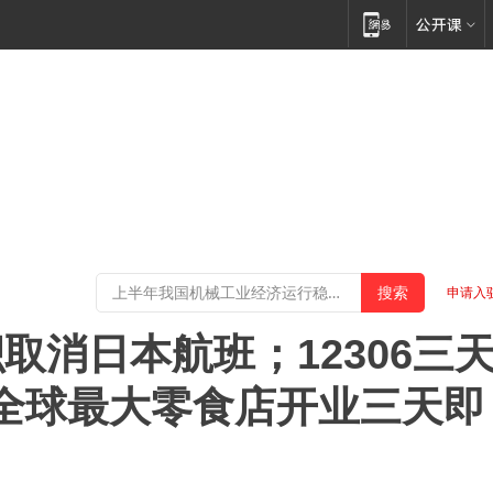
申请入
取消日本航班；12306三
；全球最大零食店开业三天即