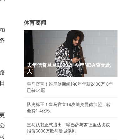
体育要闻
8
务
去年信誓旦旦3000万 今年NBA查无此
人
路
8日
皇马官宣！维尼修斯续约6年年薪2400万 8年
已获14冠
队史标王！皇马官宣19岁迪奥曼德加盟：转
会费1.4亿欧
更
皇马认栽正式退出！曝巴萨与罗德里达协议
公
报价6000万欧与曼城谈判
公司