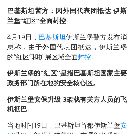
男子结婚8年3个女儿均非亲生
巴基斯坦警方：因外国代表团抵达 伊斯
男子杀人后逃进深山21年活得像野人
兰堡“红区”全面封控
985博士后被曝在妻子孕期出轨后续
公司“上四休三”但要降薪1000元
4月19日，
巴基斯坦
伊斯兰堡警方发布消
47岁妈妈突然产女 26岁女儿：很震惊
息称，由于外国代表团抵达，伊斯兰堡
的“红区”和扩展区域全面
封控
。
如何把百年大党建设得更加坚强有力？
伊斯兰堡的“红区”是指巴基斯坦国家主要
政务部门所在地的安全核心区。
伊斯兰堡安保升级 3架载有美方人员的飞
机抵巴
当地时间19日，巴基斯坦首都伊斯兰堡
安