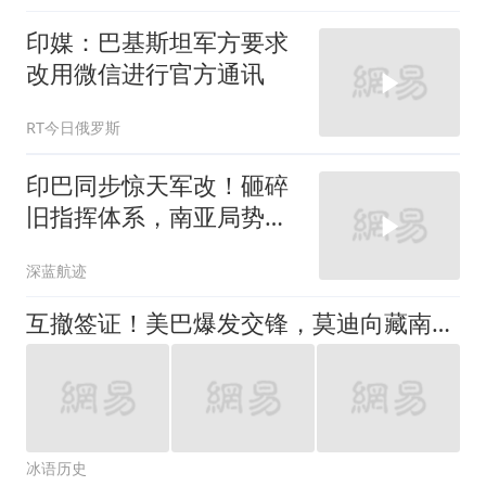
印媒：巴基斯坦军方要求
改用微信进行官方通讯
RT今日俄罗斯
印巴同步惊天军改！砸碎
旧指挥体系，南亚局势彻
底变天1
深蓝航迹
互撤签证！美巴爆发交锋，莫迪向藏南猛塞移民，中国正布一盘大棋
冰语历史