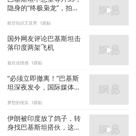
隐身的“终极枭龙”，拍板
定在3年后首飞
航空知识王亚男
1跟贴
国外网友评论巴基斯坦击
落印度两架飞机
嘉欣说情感
1跟贴
“必须立即撤离！”巴基斯
坦深夜发令，国际媒体报
道空间遭腰斩！
梦想的现实
1跟贴
伊朗被印度放了鸽子，转
身找巴基斯坦搭伙，这波
操作能成