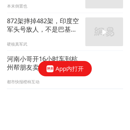
本末倒置也
872架摔掉482架，印度空
军头号敌人，不是巴基斯
坦是自家飞机厂！
硬核真军武
河南小哥开16小时车到杭
州帮朋友卖瓜：5000多斤
App内打开
卖光
都市快报橙柿互动
真情流露！里夫斯深度谈
詹姆斯离队：他彻底改变
了我的职业生涯
体育见习官