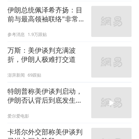
伊朗总统佩泽希齐扬：目
前与最高领袖联络"非常困
难"
参考消息
1.9万跟贴
万斯：美伊谈判充满波
折，伊朗人极难打交道
澎湃新闻
69跟贴
特朗普称美伊谈判启动，
伊朗否认背后到底发生了
什么？
爱尔爱电影
卡塔尔外交部称美伊谈判