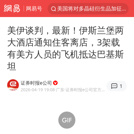
网易号
美国将对多晶硅衍生品加征15%关税
泰交通部副部长回应中国人遭歧视手势
美伊谈判，最新！伊斯兰堡两
改名后的“青海拉面”店
大酒店通知住客离店，3架载
勒沃库森U17主帅盛赞赵松源
有美方人员的飞机抵达巴基斯
台军“汉光秀”开场闹剧多
坦
段绚竞因公牺牲 年仅44岁
1岁宝宝碰坏纸巾盒 宝妈被索赔924元
证券时报e公司
1
女子开一天一夜空调后二氧化碳中毒
2026-04-19 19:08
·广东
·证券时报e公司官方账号
97岁英国奶奶飞上天再破吉尼斯纪录
“空调24小时开着更省电”不实
“不建议大家买深色蛋糕”