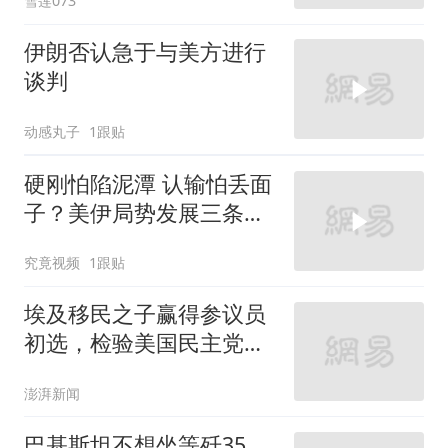
雪莲073
伊朗否认急于与美方进行
谈判
动感丸子
1跟贴
硬刚怕陷泥潭 认输怕丢面
子？美伊局势发展三条路
径，“打打谈谈”或是主旋
究竟视频
1跟贴
律
埃及移民之子赢得参议员
初选，检验美国民主党路
线之争
澎湃新闻
巴基斯坦不想坐等歼35，